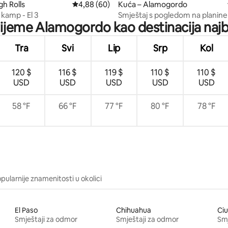
gh Rolls
Prosječna ocjena: 4,88/5, recenzija: 60
4,88 (60)
Kuća – Alamogordo
kamp - El 3
Smještaj s pogledom na planine
vrijeme Alamogordo kao destinacija najbo
Tra
Svi
Lip
Srp
Kol
120 $
116 $
119 $
110 $
110 $
USD
USD
USD
USD
USD
58 °F
66 °F
77 °F
80 °F
78 °F
pularnije znamenitosti u okolici
El Paso
Chihuahua
Ci
Smještaji za odmor
Smještaji za odmor
Smj