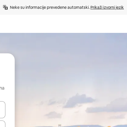
Neke su informacije prevedene automatski. 
Prikaži izvorni jezik
 na
dati koristeći se strelicama prema gore i prema dolje, kao i dodirom i