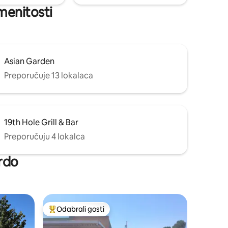
menitosti
Asian Garden
Preporučuje 13 lokalaca
19th Hole Grill & Bar
Preporučuju 4 lokalca
ordo
Odabrali gosti
nakom „Odabrali gosti”
Među najviše rangiranima s oznakom „Odabrali gosti”