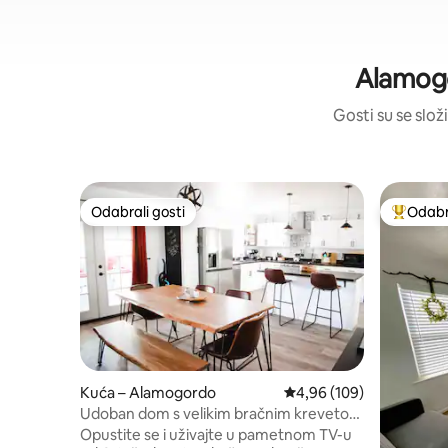
Alamogo
Gosti su se složi
Odabrali gosti
Odabra
Odabrali gosti
Među naj
Kuća – Alamogordo
Prosječna ocjena: 4,96/5
4,96 (109)
Udoban dom s velikim bračnim krevetom
i kinom
Opustite se i uživajte u pametnom TV-u