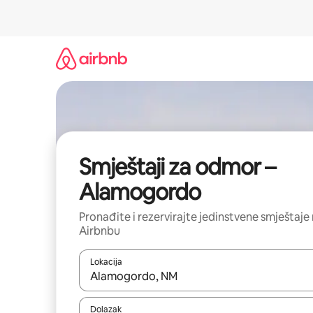
Prijeđi
na
sadržaj
Smještaji za odmor –
Alamogordo
Pronađite i rezervirajte jedinstvene smještaje
Airbnbu
Lokacija
Kada budu dostupni rezultati, moći ćete ih pregle
Dolazak