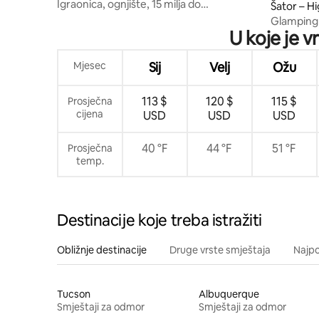
Igraonica, ognjište, 15 milja do
Šator – Hi
WhiteSandsa
Glamping 
U koje je 
Mjesec
Sij
Velj
Ožu
113 $
120 $
115 $
Prosječna
cijena
USD
USD
USD
40 °F
44 °F
51 °F
Prosječna
temp.
Destinacije koje treba istražiti
Obližnje destinacije
Druge vrste smještaja
Najpo
Tucson
Albuquerque
Smještaji za odmor
Smještaji za odmor