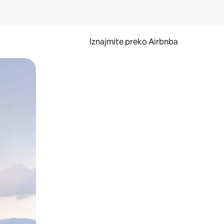
Iznajmite preko Airbnba
li prelaskom prstom po zaslonu.