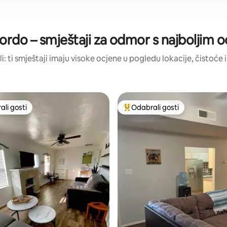
rdo – smještaji za odmor s najboljim 
li: ti smještaji imaju visoke ocjene u pogledu lokacije, čistoće i
li gosti
Odabrali gosti
više rangiranima s oznakom „Odabrali gosti”
Među najviše rangiranima s oz
, recenzija: 109