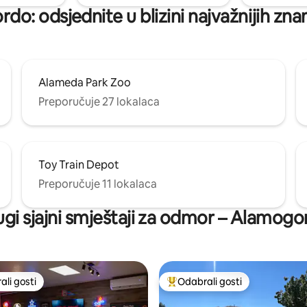
do: odsjednite u blizini najvažnijih zna
Alameda Park Zoo
Preporučuje 27 lokalaca
Toy Train Depot
Preporučuje 11 lokalaca
gi sjajni smještaji za odmor – Alamog
li gosti
Odabrali gosti
više rangiranima s oznakom „Odabrali gosti”
Među najviše rangiranima s oz