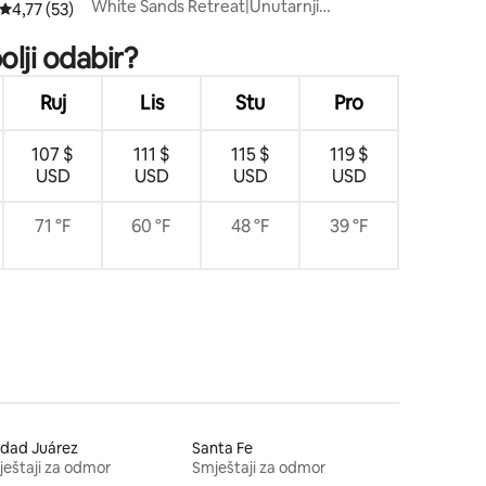
White Sands Retreat|Unutarnji
Prosječna ocjena: 4,77/5, recenzija: 53
4,77 (53)
bazen|Minigolf|Igraonica
lji odabir?
Ruj
Lis
Stu
Pro
107 $
111 $
115 $
119 $
USD
USD
USD
USD
71 °F
60 °F
48 °F
39 °F
udad Juárez
Santa Fe
eštaji za odmor
Smještaji za odmor