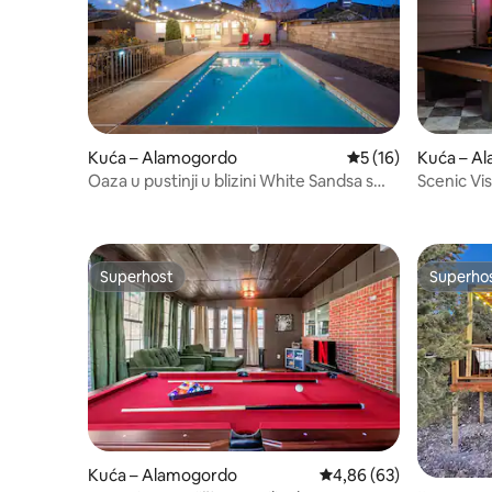
Kuća – Alamogordo
Prosječna ocjena: 5
5 (16)
Kuća – A
Oaza u pustinji u blizini White Sandsa s
Scenic Vis
bazenom i igraonicom
teretom z
Superhost
Superho
Superhost
Superho
Kuća – Alamogordo
Prosječna ocjena: 4,86/
4,86 (63)