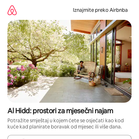
Prijeđi
na
Iznajmite preko Airbnba
sadržaj
Al Hidd: prostori za mjesečni najam
Potražite smještaj u kojem ćete se osjećati kao kod
kuće kad planirate boravak od mjesec ili više dana.