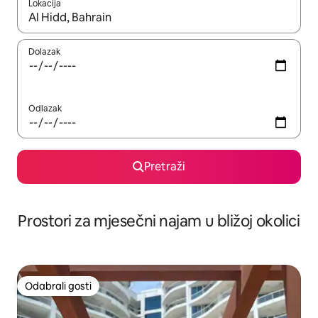
Lokacija
Kada budu dostupni rezultati, moći ćete ih pregledati koristeći
Dolazak
Odlazak
Pretraži
Prostori za mjesečni najam u bližoj okolici
Odabrali gosti
Odabrali gosti