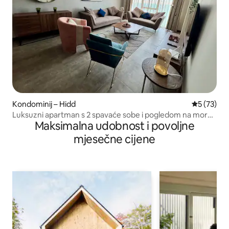
Kondominij – Hidd
Prosječna 
5 (73)
Luksuzni apartman s 2 spavaće sobe i pogledom na more |
Maksimalna udobnost i povoljne
Balkon | Bazen, teretana i kino
mjesečne cijene