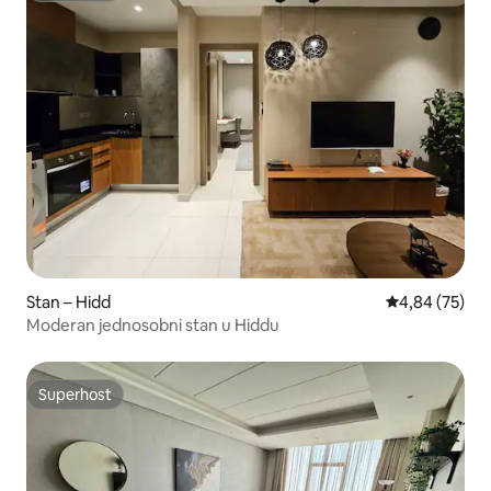
Stan – Hidd
Prosječna ocje
4,84 (75)
Moderan jednosobni stan u Hiddu
Superhost
Superhost