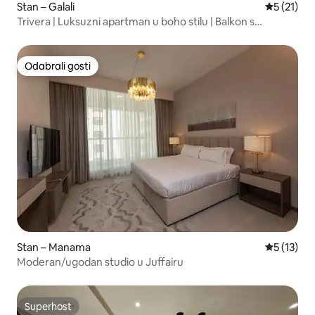
Stan – Galali
Prosječna 
5 (21)
Trivera | Luksuzni apartman u boho stilu | Balkon s
pogledom
Odabrali gosti
Odabrali gosti
Stan – Manama
Prosječna 
5 (13)
Moderan/ugodan studio u Juffairu
Superhost
Superhost