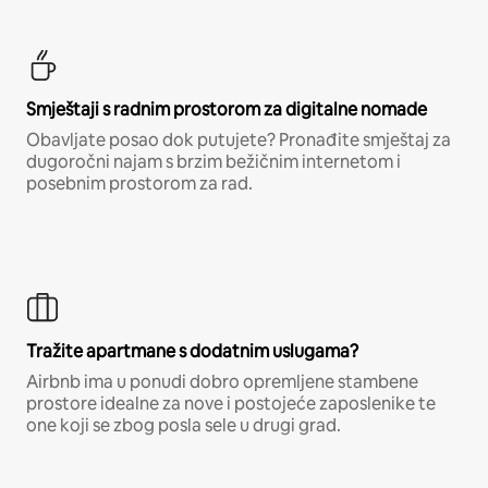
Smještaji s radnim prostorom za digitalne nomade
Obavljate posao dok putujete? Pronađite smještaj za
dugoročni najam s brzim bežičnim internetom i
posebnim prostorom za rad.
Tražite apartmane s dodatnim uslugama?
Airbnb ima u ponudi dobro opremljene stambene
prostore idealne za nove i postojeće zaposlenike te
one koji se zbog posla sele u drugi grad.