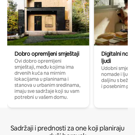
Dobro opremljeni smještaji
Digitalni noma
ljudi
Ovi dobro opremljeni
smještaji, među kojima ima
Udobni smještaj
drvenih kuća na mirnim
nomade i ljude 
lokacijama u planinama i
daljinu s bežič
stanova u urbanim sredinama,
i posebnim pro
imaju sve sadržaje koji su vam
potrebni u vašem domu.
Sadržaji i prednosti za one koji planiraju