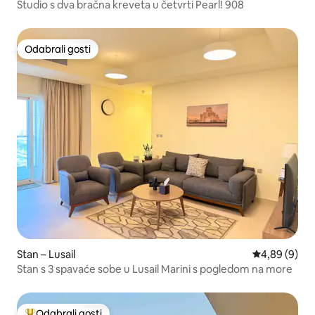
Studio s dva bračna kreveta u četvrti Pearl! 908
Odabrali gosti
Odabrali gosti
Stan – Lusail
Prosječna ocj
4,89 (9)
Stan s 3 spavaće sobe u Lusail Marini s pogledom na more
Odabrali gosti