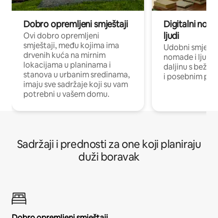
Dobro opremljeni smještaji
Digitalni noma
ljudi
Ovi dobro opremljeni
smještaji, među kojima ima
Udobni smještaj
drvenih kuća na mirnim
nomade i ljude 
lokacijama u planinama i
daljinu s bežič
stanova u urbanim sredinama,
i posebnim pro
imaju sve sadržaje koji su vam
potrebni u vašem domu.
Sadržaji i prednosti za one koji planiraju
duži boravak
Dobro opremljeni smještaji