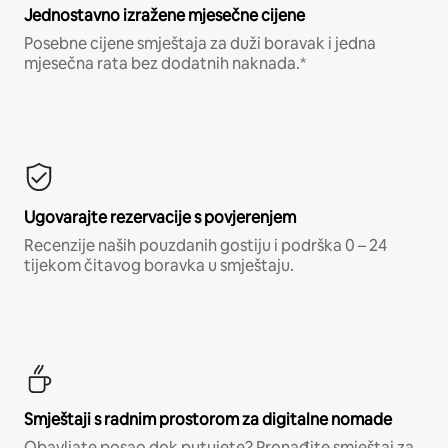
Jednostavno izražene mjesečne cijene
Posebne cijene smještaja za duži boravak i jedna
mjesečna rata bez dodatnih naknada.*
Ugovarajte rezervacije s povjerenjem
Recenzije naših pouzdanih gostiju i podrška 0 – 24
tijekom čitavog boravka u smještaju.
Smještaji s radnim prostorom za digitalne nomade
Obavljate posao dok putujete? Pronađite smještaj za