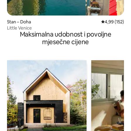
Stan – Doha
Prosječna ocjen
4,99 (152)
Little Venice
Maksimalna udobnost i povoljne
mjesečne cijene