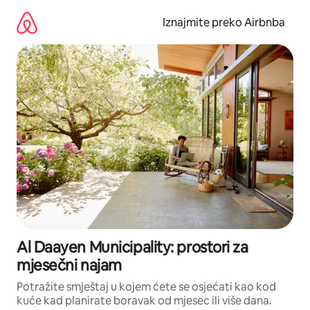
Prijeđi
na
Iznajmite preko Airbnba
sadržaj
Al Daayen Municipality: prostori za
mjesečni najam
Potražite smještaj u kojem ćete se osjećati kao kod
kuće kad planirate boravak od mjesec ili više dana.