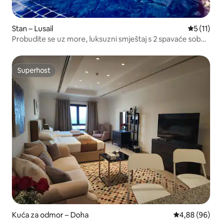
Stan – Lusail
Prosječna 
5 (11)
Probudite se uz more, luksuzni smještaj s 2 spavaće sobe /
pun pogled na more
Superhost
Superhost
Kuća za odmor – Doha
Prosječna ocje
4,88 (96)