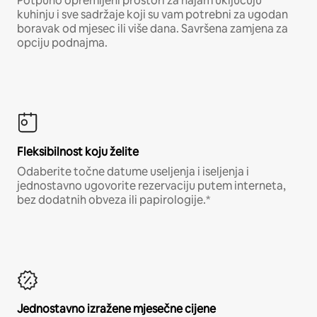
Potpuno opremljeni prostori za najam uključuju
kuhinju i sve sadržaje koji su vam potrebni za ugodan
boravak od mjesec ili više dana. Savršena zamjena za
opciju podnajma.
Fleksibilnost koju želite
Odaberite točne datume useljenja i iseljenja i
jednostavno ugovorite rezervaciju putem interneta,
bez dodatnih obveza ili papirologije.*
Jednostavno izražene mjesečne cijene