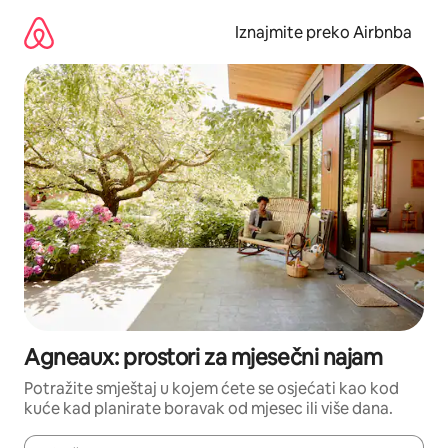
Prijeđi
na
Iznajmite preko Airbnba
sadržaj
Agneaux: prostori za mjesečni najam
Potražite smještaj u kojem ćete se osjećati kao kod
kuće kad planirate boravak od mjesec ili više dana.