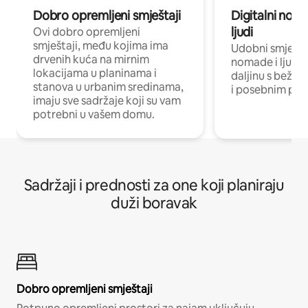
Dobro opremljeni smještaji
Digitalni noma
ljudi
Ovi dobro opremljeni
smještaji, među kojima ima
Udobni smještaj
drvenih kuća na mirnim
nomade i ljude 
lokacijama u planinama i
daljinu s bežič
stanova u urbanim sredinama,
i posebnim pro
imaju sve sadržaje koji su vam
potrebni u vašem domu.
Sadržaji i prednosti za one koji planiraju
duži boravak
Dobro opremljeni smještaji