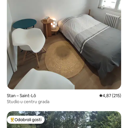
Stan – Saint-Lô
Prosječna ocjen
4,87 (215)
Studio u centru grada
Odabrali gosti
Među najviše rangiranima s oznakom „Odabrali gosti”