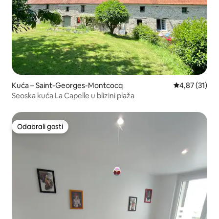
Kuća – Saint-Georges-Montcocq
Prosječna ocje
4,87 (31)
Seoska kuća La Capelle u blizini plaža
Odabrali gosti
Odabrali gosti