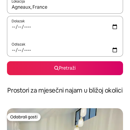
Lokacija
Kada budu dostupni rezultati, moći ćete ih pregledati koristeći
Dolazak
Odlazak
Pretraži
Prostori za mjesečni najam u bližoj okolici
Odabrali gosti
Odabrali gosti