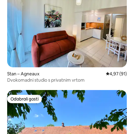
Stan – Agneaux
Prosječna ocje
4,97 (91)
Dvokomadni studio s privatnim vrtom
Odabrali gosti
Odabrali gosti