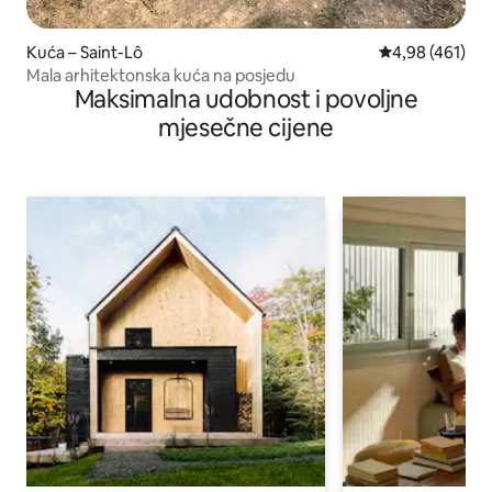
Kuća – Saint-Lô
Prosječna ocjen
4,98 (461)
Mala arhitektonska kuća na posjedu
Maksimalna udobnost i povoljne
mjesečne cijene