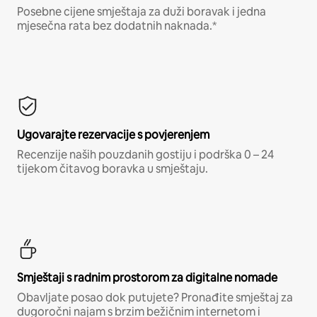
Posebne cijene smještaja za duži boravak i jedna
mjesečna rata bez dodatnih naknada.*
Ugovarajte rezervacije s povjerenjem
Recenzije naših pouzdanih gostiju i podrška 0 – 24
tijekom čitavog boravka u smještaju.
Smještaji s radnim prostorom za digitalne nomade
Obavljate posao dok putujete? Pronađite smještaj za
dugoročni najam s brzim bežičnim internetom i