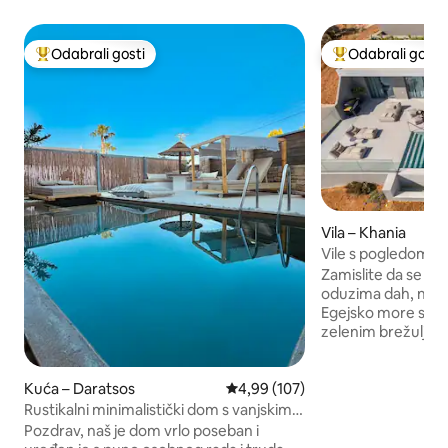
Odabrali gosti
Odabrali gosti
Među najviše rangiranima s oznakom „Odabrali gosti”
Među najviše ran
Vila – Khania
Vile s pogledom n
luksuzna vila s gr
Zamislite da se bud
oduzima dah, na mj
Egejsko more spaj
zelenim brežuljcim
Deluxe, skladno s
brežuljka, nudi do
Kuća – Daratsos
Prosječna ocjena: 4,99/5, recenzi
4,99 (107)
utočište koje spaja
elegantna vila na j
Rustikalni minimalistički dom s vanjskim
projektirana u skl
bazenom
Pozdrav, naš je dom vrlo poseban i
organske arhitekt