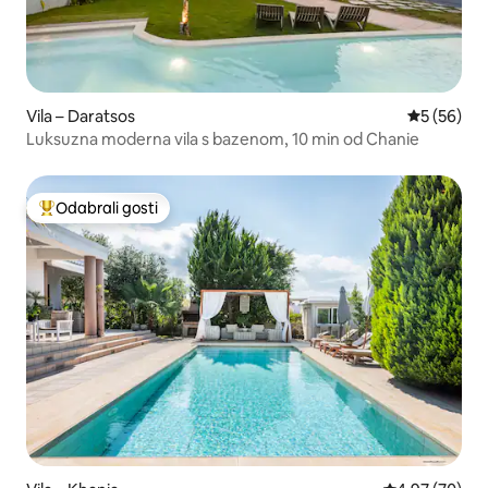
Vila – Daratsos
Prosječna o
5 (56)
Luksuzna moderna vila s bazenom, 10 min od Chanie
Odabrali gosti
Među najviše rangiranima s oznakom „Odabrali gosti”