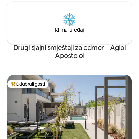
plažama u regiji. AUTOBUSNA STANICA
NA 100 METARA
Klima-uređaj
Drugi sjajni smještaji za odmor – Agioi
Apostoloi
Odabrali gosti
Među najviše rangiranima s oznakom „Odabrali gosti”