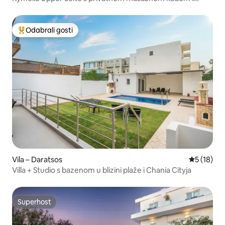
pogledom na more
Odabrali gosti
Među najviše rangiranima s oznakom „Odabrali gosti”
Vila – Daratsos
Prosječna 
5 (18)
Villa + Studio s bazenom u blizini plaže i Chania Cityja
Superhost
Superhost