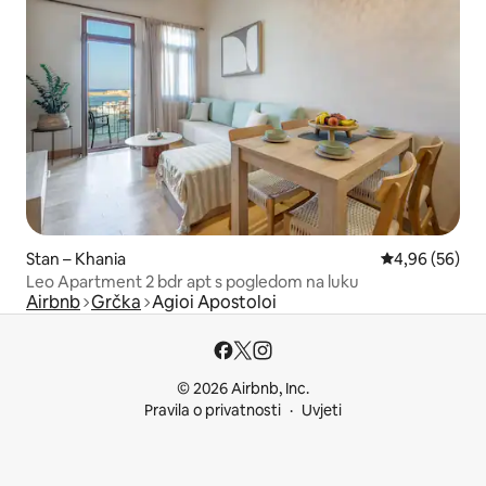
Stan – Khania
Prosječna ocje
4,96 (56)
Leo Apartment 2 bdr apt s pogledom na luku
Airbnb
Grčka
Agioi Apostoloi
© 2026 Airbnb, Inc.
Pravila o privatnosti
Uvjeti