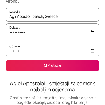
Airbnbu
Lokacija
Kada budu dostupni rezultati, moći ćete ih pregledati koristeći
Dolazak
Odlazak
Pretraži
Agioi Apostoloi – smještaji za odmor s
najboljim ocjenama
Gosti su se složili: ti smještaji imaju visoke ocjene u
pogledu lokacije, čistoće i drugih kriterija.