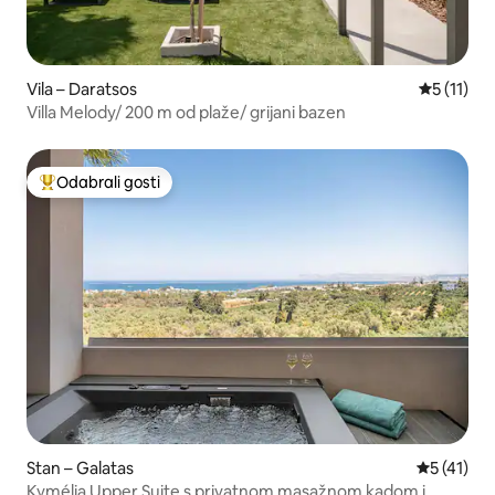
Vila – Daratsos
Prosječna 
5 (11)
Villa Melody/ 200 m od plaže/ grijani bazen
Odabrali gosti
Među najviše rangiranima s oznakom „Odabrali gosti”
Stan – Galatas
Prosječna 
5 (41)
Kymélia Upper Suite s privatnom masažnom kadom i