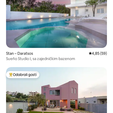
Stan – Daratsos
Prosječna ocje
4,85 (59)
Sueño Studio I, sa zajedničkim bazenom
Odabrali gosti
Među najviše rangiranima s oznakom „Odabrali gosti”