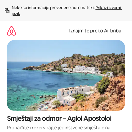
Prijeđi
Neke su informacije prevedene automatski. 
Prikaži izvorni 
na
jezik
sadržaj
Iznajmite preko Airbnba
Smještaji za odmor – Agioi Apostoloi
Pronađite i rezervirajte jedinstvene smještaje na