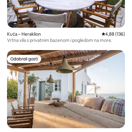
Kuća – Heraklion
Prosječna ocjen
4,88 (136)
Vrtna vila s privatnim bazenom i pogledom na more.
Odabrali gosti
Odabrali gosti