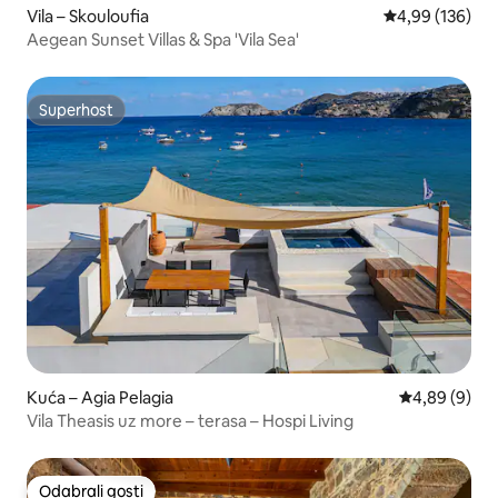
Vila – Skouloufia
Prosječna ocjen
4,99 (136)
Aegean Sunset Villas & Spa 'Vila Sea'
Superhost
Superhost
Kuća – Agia Pelagia
Prosječna ocj
4,89 (9)
Vila Theasis uz more – terasa – Hospi Living
Odabrali gosti