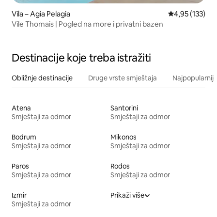
Vila – Agia Pelagia
Prosječna ocjen
4,95 (133)
Vile Thomais | Pogled na more i privatni bazen
Destinacije koje treba istražiti
Obližnje destinacije
Druge vrste smještaja
Najpopularnije
Atena
Santorini
Smještaji za odmor
Smještaji za odmor
Bodrum
Mikonos
Smještaji za odmor
Smještaji za odmor
Paros
Rodos
Smještaji za odmor
Smještaji za odmor
Izmir
Prikaži više
Smještaji za odmor