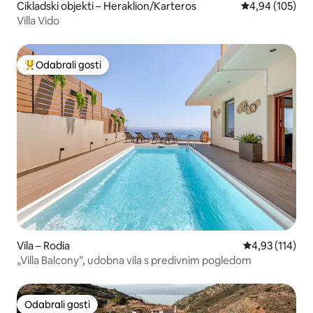
Cikladski objekti – Heraklion/Karteros
Prosječna ocjen
4,94 (105)
Villa Vido
Odabrali gosti
Među najviše rangiranima s oznakom „Odabrali gosti”
Vila – Rodia
Prosječna ocjen
4,93 (114)
„Villa Balcony”, udobna vila s predivnim pogledom
Odabrali gosti
Odabrali gosti