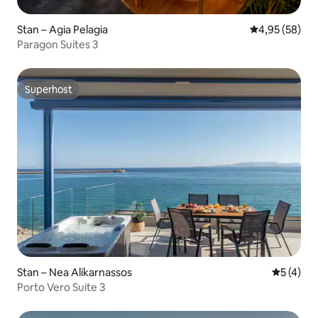
Stan – Agia Pelagia
Prosječna ocje
4,95 (58)
Paragon Suites 3
Superhost
Superhost
Stan – Nea Alikarnassos
Prosječna
5 (4)
Porto Vero Suite 3