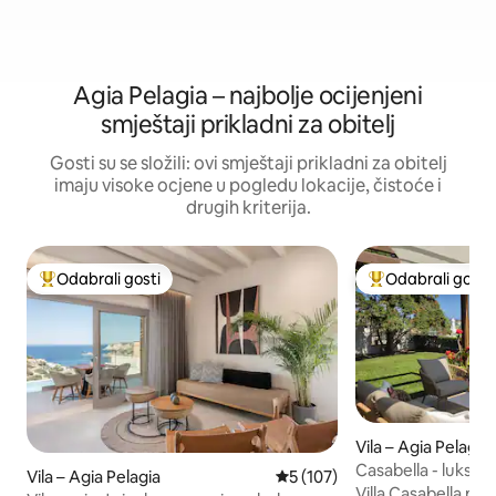
Agia Pelagia – najbolje ocijenjeni
smještaji prikladni za obitelj
Gosti su se složili: ovi smještaji prikladni za obitelj
imaju visoke ocjene u pogledu lokacije, čistoće i
drugih kriterija.
Odabrali gosti
Odabrali gosti
Među najviše rangiranima s oznakom „Odabrali gosti”
Među najviše ran
Vila – Agia Pelagia
Casabella - luksuzn
Vila – Agia Pelagia
Prosječna ocjena: 5/5, recenz
5 (107)
Villa Casabella nala