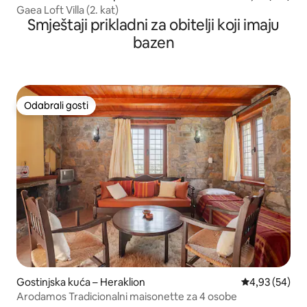
Gaea Loft Villa (2. kat)
Smještaji prikladni za obitelji koji imaju
bazen
Odabrali gosti
Odabrali gosti
Gostinjska kuća – Heraklion
Prosječna ocje
4,93 (54)
Arodamos Tradicionalni maisonette za 4 osobe