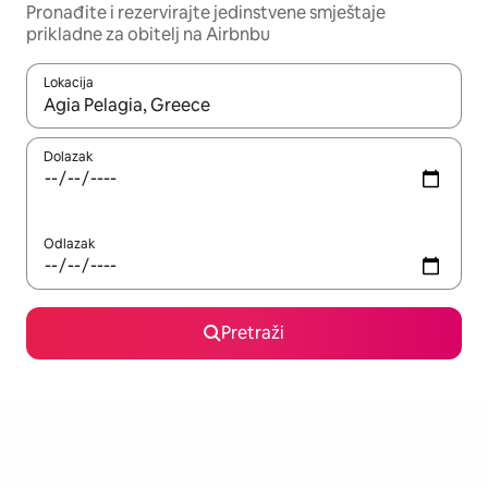
Pronađite i rezervirajte jedinstvene smještaje
prikladne za obitelj na Airbnbu
Lokacija
Kada budu dostupni rezultati, moći ćete ih pregledati koristeći
Dolazak
Odlazak
Pretraži