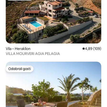
Vila – Heraklion
Prosječna ocjen
4,89 (109)
VILLA MOURVERI AGIA PELAGIA
Odabrali gosti
Odabrali gosti