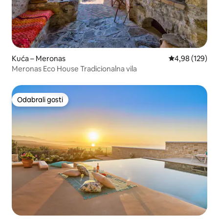
Kuća – Meronas
Prosječna ocjen
4,98 (129)
Meronas Eco House Tradicionalna vila
Odabrali gosti
Odabrali gosti