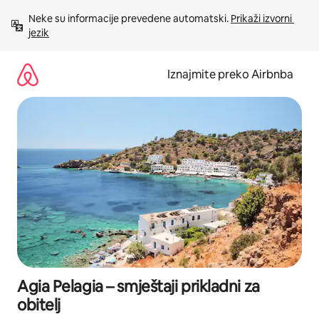
Prijeđi
Neke su informacije prevedene automatski. 
Prikaži izvorni 
na
jezik
sadržaj
Iznajmite preko Airbnba
Agia Pelagia – smještaji prikladni za
obitelj