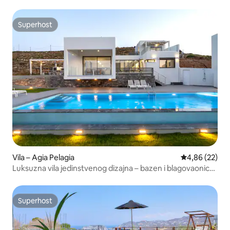
Superhost
Superhost
Vila – Agia Pelagia
Prosječna ocje
4,86 (22)
Luksuzna vila jedinstvenog dizajna – bazen i blagovaonica
s pergolom
Superhost
Superhost