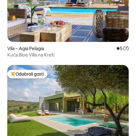
Vila – Agia Pelagia
Prosječna
5 (7)
Kuća Blue Villa na Kreti
Odabrali gosti
Među najviše rangiranima s oznakom „Odabrali gosti”