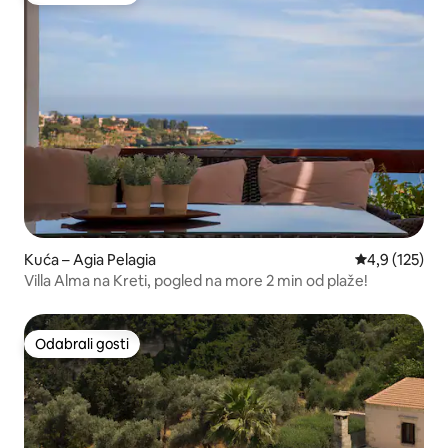
Kuća – Agia Pelagia
Prosječna ocje
4,9 (125)
Villa Alma na Kreti, pogled na more 2 min od plaže!
Odabrali gosti
Odabrali gosti