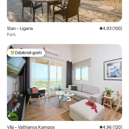
Stan – Ligaria
Prosječna ocjen
4,93 (100)
Park
Odabrali gosti
Među najviše rangiranima s oznakom „Odabrali gosti”
Vila – Vathianos Kampos
Prosječna ocjen
4,96 (120)