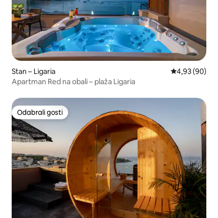
Stan – Ligaria
Prosječna ocje
4,93 (90)
Apartman Red na obali – plaža Ligaria
Odabrali gosti
Odabrali gosti