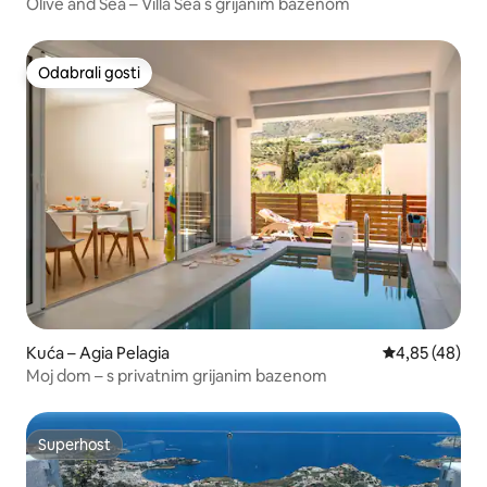
Olive and Sea – Villa Sea s grijanim bazenom
Odabrali gosti
Odabrali gosti
Kuća – Agia Pelagia
Prosječna ocje
4,85 (48)
Moj dom – s privatnim grijanim bazenom
Superhost
Superhost