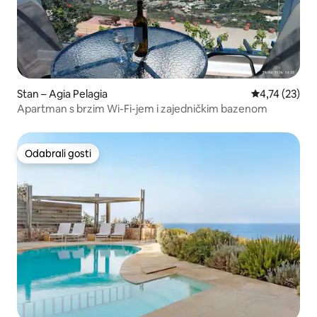
Stan – Agia Pelagia
Prosječna ocje
4,74 (23)
Apartman s brzim Wi-Fi-jem i zajedničkim bazenom
Odabrali gosti
Odabrali gosti