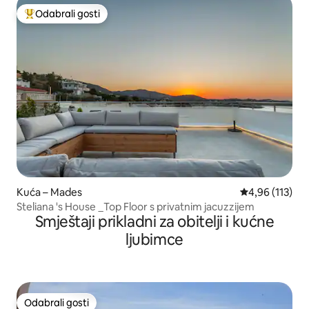
Odabrali gosti
Među najviše rangiranima s oznakom „Odabrali gosti”
Kuća – Mades
Prosječna ocjen
4,96 (113)
Steliana 's House _Top Floor s privatnim jacuzzijem
Smještaji prikladni za obitelji i kućne
ljubimce
Odabrali gosti
Odabrali gosti