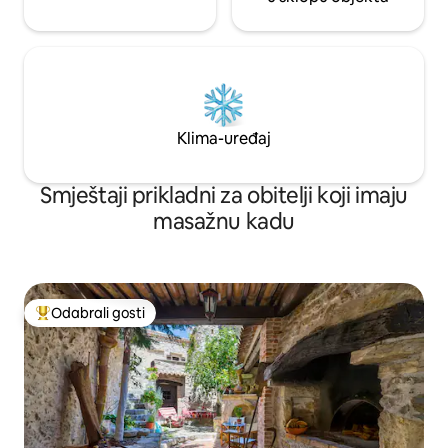
Klima-uređaj
Smještaji prikladni za obitelji koji imaju
masažnu kadu
Odabrali gosti
Među najviše rangiranima s oznakom „Odabrali gosti”