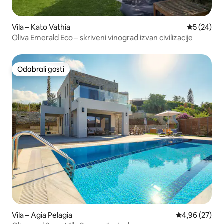
Vila – Kato Vathia
Prosječna o
5 (24)
Oliva Emerald Eco – skriveni vinograd izvan civilizacije
Odabrali gosti
Odabrali gosti
Vila – Agia Pelagia
Prosječna ocje
4,96 (27)