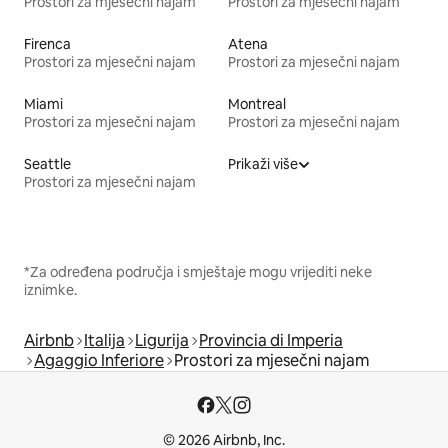
Prostori za mjesečni najam
Prostori za mjesečni najam
Firenca
Atena
Prostori za mjesečni najam
Prostori za mjesečni najam
Miami
Montreal
Prostori za mjesečni najam
Prostori za mjesečni najam
Seattle
Prikaži više
Prostori za mjesečni najam
*Za određena područja i smještaje mogu vrijediti neke
iznimke.
Airbnb
Italija
Ligurija
Provincia di Imperia
Agaggio Inferiore
Prostori za mjesečni najam
© 2026 Airbnb, Inc.