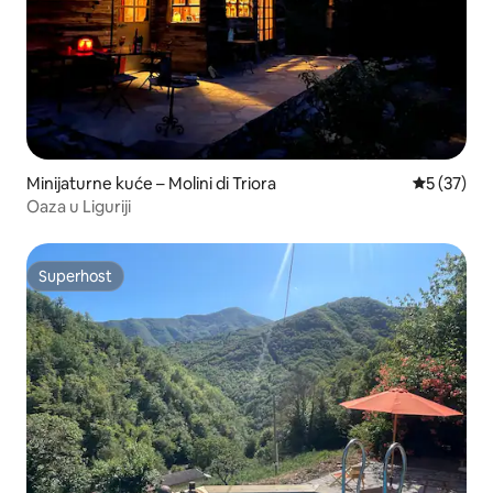
Minijaturne kuće – Molini di Triora
Prosječna 
5 (37)
Oaza u Liguriji
Superhost
Superhost