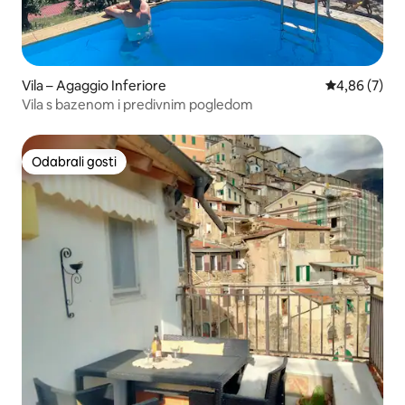
Vila – Agaggio Inferiore
Prosječna ocj
4,86 (7)
Vila s bazenom i predivnim pogledom
Odabrali gosti
Odabrali gosti