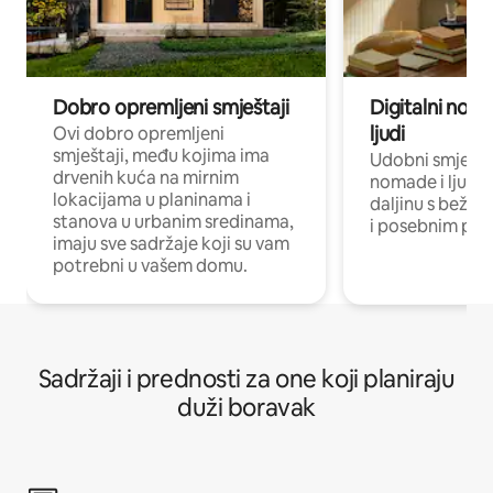
Dobro opremljeni smještaji
Digitalni noma
ljudi
Ovi dobro opremljeni
smještaji, među kojima ima
Udobni smještaj
drvenih kuća na mirnim
nomade i ljude 
lokacijama u planinama i
daljinu s bežič
stanova u urbanim sredinama,
i posebnim pro
imaju sve sadržaje koji su vam
potrebni u vašem domu.
Sadržaji i prednosti za one koji planiraju
duži boravak