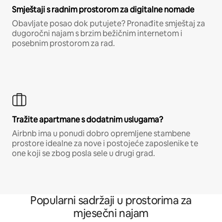
Smještaji s radnim prostorom za digitalne nomade
Obavljate posao dok putujete? Pronađite smještaj za
dugoročni najam s brzim bežičnim internetom i
posebnim prostorom za rad.
Tražite apartmane s dodatnim uslugama?
Airbnb ima u ponudi dobro opremljene stambene
prostore idealne za nove i postojeće zaposlenike te
one koji se zbog posla sele u drugi grad.
Popularni sadržaji u prostorima za
mjesečni najam