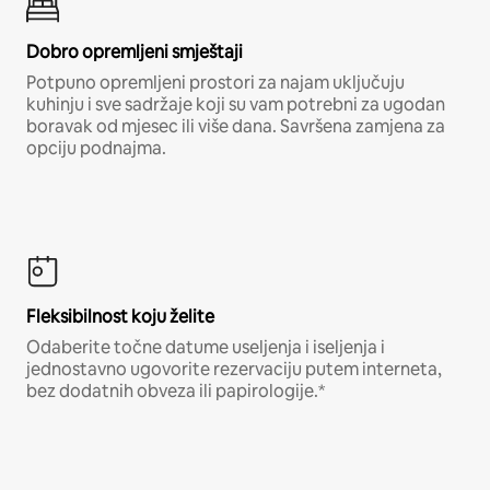
Dobro opremljeni smještaji
Potpuno opremljeni prostori za najam uključuju
kuhinju i sve sadržaje koji su vam potrebni za ugodan
boravak od mjesec ili više dana. Savršena zamjena za
opciju podnajma.
Fleksibilnost koju želite
Odaberite točne datume useljenja i iseljenja i
jednostavno ugovorite rezervaciju putem interneta,
bez dodatnih obveza ili papirologije.*