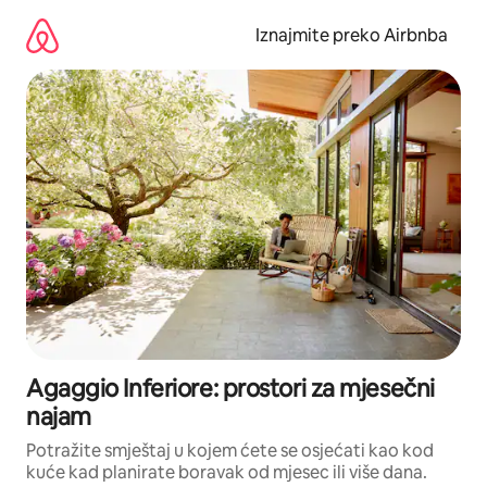
Prijeđi
na
Iznajmite preko Airbnba
sadržaj
Agaggio Inferiore: prostori za mjesečni
najam
Potražite smještaj u kojem ćete se osjećati kao kod
kuće kad planirate boravak od mjesec ili više dana.