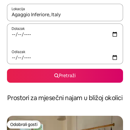
Lokacija
Kada budu dostupni rezultati, moći ćete ih pregledati koristeći
Dolazak
Odlazak
Pretraži
Prostori za mjesečni najam u bližoj okolici
Odabrali gosti
Odabrali gosti