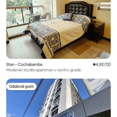
Stan – Cochabamba
Prosječna ocje
4,92 (12)
Moderan studio apartman u centru grada
Odabrali gosti
Odabrali gosti