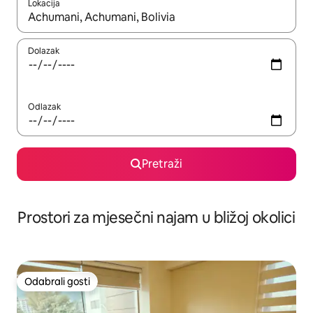
Lokacija
Kada budu dostupni rezultati, moći ćete ih pregledati koristeći
Dolazak
Odlazak
Pretraži
Prostori za mjesečni najam u bližoj okolici
Odabrali gosti
Odabrali gosti