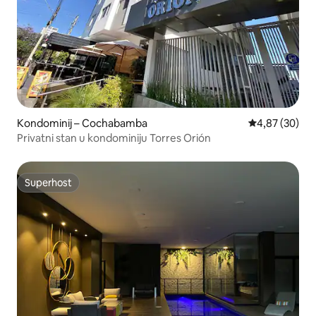
Kondominij – Cochabamba
Prosječna ocje
4,87 (30)
Privatni stan u kondominiju Torres Orión
Superhost
Superhost