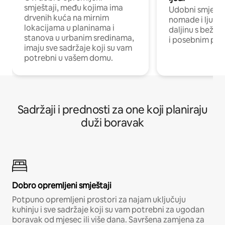
smještaji, među kojima ima
Udobni smještaj
drvenih kuća na mirnim
nomade i ljude 
lokacijama u planinama i
daljinu s bežič
stanova u urbanim sredinama,
i posebnim pro
imaju sve sadržaje koji su vam
potrebni u vašem domu.
Sadržaji i prednosti za one koji planiraju
duži boravak
Dobro opremljeni smještaji
Potpuno opremljeni prostori za najam uključuju
kuhinju i sve sadržaje koji su vam potrebni za ugodan
boravak od mjesec ili više dana. Savršena zamjena za