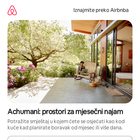
Prijeđi
na
Iznajmite preko Airbnba
sadržaj
Achumani: prostori za mjesečni najam
Potražite smještaj u kojem ćete se osjećati kao kod
kuće kad planirate boravak od mjesec ili više dana.