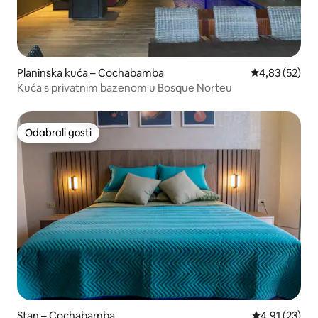
Planinska kuća – Cochabamba
Prosječna ocje
4,83 (52)
Kuća s privatnim bazenom u Bosque Norteu
Odabrali gosti
Odabrali gosti
Stan – Cochabamba
Prosječna ocje
4,91 (23)