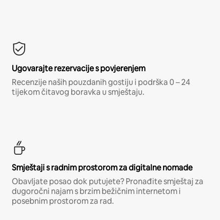
Ugovarajte rezervacije s povjerenjem
Recenzije naših pouzdanih gostiju i podrška 0 – 24
tijekom čitavog boravka u smještaju.
Smještaji s radnim prostorom za digitalne nomade
Obavljate posao dok putujete? Pronađite smještaj za
dugoročni najam s brzim bežičnim internetom i
posebnim prostorom za rad.