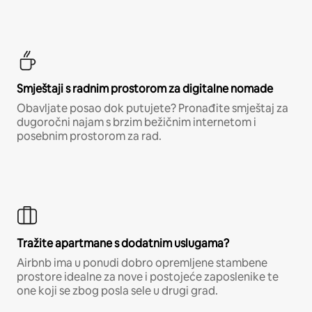
Smještaji s radnim prostorom za digitalne nomade
Obavljate posao dok putujete? Pronađite smještaj za
dugoročni najam s brzim bežičnim internetom i
posebnim prostorom za rad.
Tražite apartmane s dodatnim uslugama?
Airbnb ima u ponudi dobro opremljene stambene
prostore idealne za nove i postojeće zaposlenike te
one koji se zbog posla sele u drugi grad.