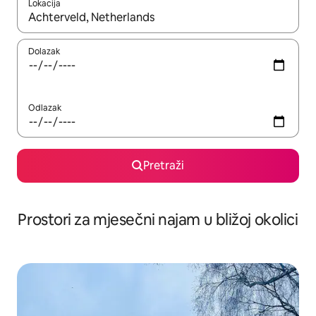
Lokacija
Kada budu dostupni rezultati, moći ćete ih pregledati koristeći
Dolazak
Odlazak
Pretraži
Prostori za mjesečni najam u bližoj okolici