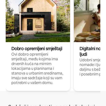
Dobro opremljeni smještaji
Digitalni noma
ljudi
Ovi dobro opremljeni
smještaji, među kojima ima
Udobni smještaj
drvenih kuća na mirnim
nomade i ljude 
lokacijama u planinama i
daljinu s bežič
stanova u urbanim sredinama,
i posebnim pro
imaju sve sadržaje koji su vam
potrebni u vašem domu.