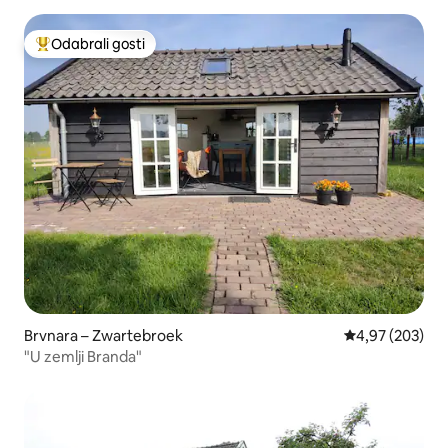
Odabrali gosti
Među najviše rangiranima s oznakom „Odabrali gosti”
Brvnara – Zwartebroek
Prosječna ocjen
4,97 (203)
"U zemlji Branda"