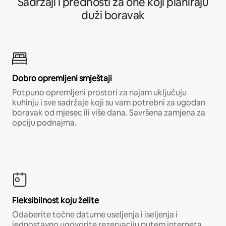
Sadržaji i prednosti za one koji planiraju
duži boravak
Dobro opremljeni smještaji
Potpuno opremljeni prostori za najam uključuju
kuhinju i sve sadržaje koji su vam potrebni za ugodan
boravak od mjesec ili više dana. Savršena zamjena za
opciju podnajma.
Fleksibilnost koju želite
Odaberite točne datume useljenja i iseljenja i
jednostavno ugovorite rezervaciju putem interneta,