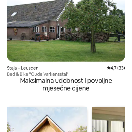
Staja – Leusden
Prosječna oc
4,7 (33)
Bed & Bike "Oude Varkensstal"
Maksimalna udobnost i povoljne
mjesečne cijene