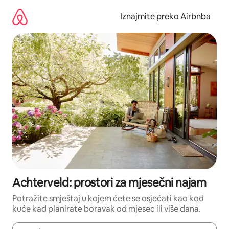
Prijeđi
na
Iznajmite preko Airbnba
sadržaj
Achterveld: prostori za mjesečni najam
Potražite smještaj u kojem ćete se osjećati kao kod
kuće kad planirate boravak od mjesec ili više dana.