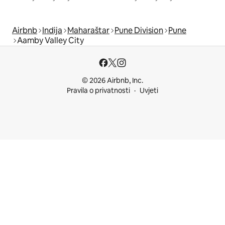
Airbnb
Indija
Maharaštar
Pune Division
Pune
Aamby Valley City
© 2026 Airbnb, Inc.
Pravila o privatnosti
Uvjeti