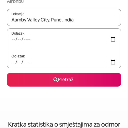
Airbnbu
Lokacija
Kada budu dostupni rezultati, moći ćete ih pregledati koristeći
Dolazak
Odlazak
Pretraži
Kratka statistika o smještajima za odmor