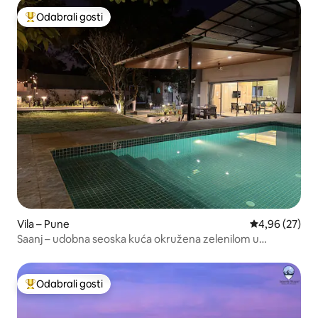
Odabrali gosti
Među najviše rangiranima s oznakom „Odabrali gosti”
Vila – Pune
Prosječna ocje
4,96 (27)
Saanj – udobna seoska kuća okružena zelenilom u
Girivanu
Odabrali gosti
Među najviše rangiranima s oznakom „Odabrali gosti”