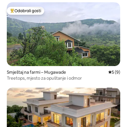
Odabrali gosti
Među najviše rangiranima s oznakom „Odabrali gosti”
Smještaj na farmi – Mugawade
Prosječna
5 (9)
Treetops, mjesto za opuštanje i odmor