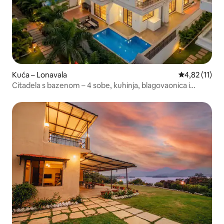
Kuća – Lonavala
Prosječna ocj
4,82 (11)
Citadela s bazenom – 4 sobe, kuhinja, blagovaonica i
kupaonica