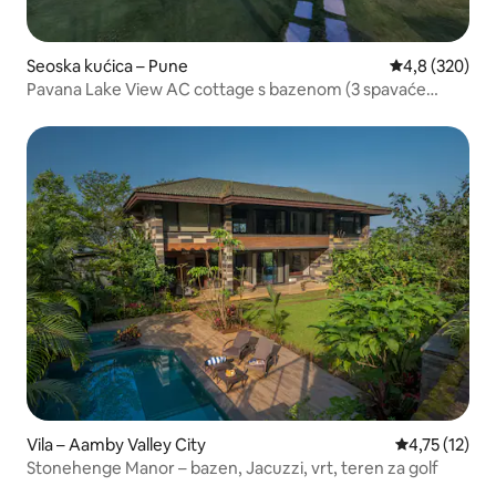
Seoska kućica – Pune
Prosječna ocje
4,8 (320)
Pavana Lake View AC cottage s bazenom (3 spavaće
sobe)
Vila – Aamby Valley City
Prosječna ocj
4,75 (12)
Stonehenge Manor – bazen, Jacuzzi, vrt, teren za golf