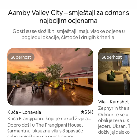
Aamby Valley City – smještaji za odmor s
najboljim ocjenama
Gosti su se složili: ti smještaji imaju visoke ocjene u
pogledu lokacije, čistoće i drugih kriterija.
Superhost
Superhost
Superhost
Superhost
Vila – Kamshet
Zephyr in the sky 
Kuća – Lonavala
Prosječna ocjena: 5/5, rece
5 (4)
Odmorite se u n
Kuća Frangipani u kojoj je nekad živjela
obali jezera u Kam
bolivudska legenda
Dobro došli u The Frangipani House,
jezeru Uksan. To je
šarmantnu luksuznu vilu s 3 spavaće
doživljaj daleko o
sobe smještenu na prostranom