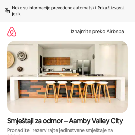
Prijeđi
Neke su informacije prevedene automatski. 
Prikaži izvorni 
na
jezik
sadržaj
Iznajmite preko Airbnba
Smještaji za odmor – Aamby Valley City
Pronađite i rezervirajte jedinstvene smještaje na