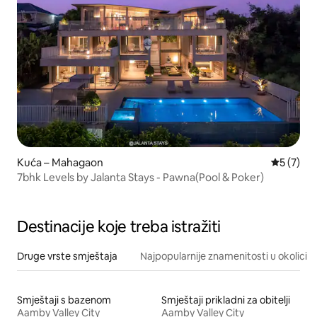
Kuća – Mahagaon
Prosječna
5 (7)
7bhk Levels by Jalanta Stays - Pawna(Pool & Poker)
Destinacije koje treba istražiti
Druge vrste smještaja
Najpopularnije znamenitosti u okolici
Smještaji s bazenom
Smještaji prikladni za obitelji
Aamby Valley City
Aamby Valley City