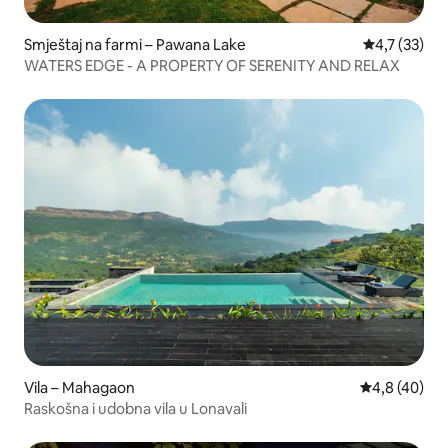
Smještaj na farmi – Pawana Lake
Prosječna oc
4,7 (33)
WATERS EDGE - A PROPERTY OF SERENITY AND RELAX
Vila – Mahagaon
Prosječna ocj
4,8 (40)
Raskošna i udobna vila u Lonavali