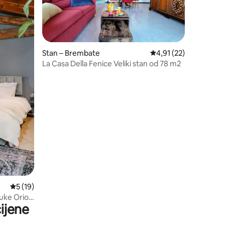
Stan – Brembate
Prosječna ocjena: 4,91
4,91 (22)
La Casa Della Fenice Veliki stan od 78 m2
Prosječna ocjena: 5/5, recenzija: 19
5 (19)
luke Orio
ijene