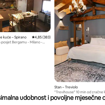
5, recenzija: 15
ne kuće – Spirano
Prosječna ocjena: 4,85/5, recenzija: 383
4,85 (383)
a posjet Bergamu - Milano -
ka BGY
Stan – Treviolo
"Trevihouse" 10 min od zračne 
imalna udobnost i povoljne mjesečne c
al Serio BGY