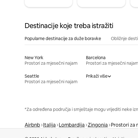
Destinacije koje treba istražiti
Popularne destinacije za duže boravke
Obližnje dest
New York
Barcelona
Prostori za mjesečni najam
Prostori za mjesečni naja
Seattle
Prikaži više
Prostori za mjesečni najam
*Za određena područja i smještaje mogu vrijediti neke iz
Airbnb
Italija
Lombardija
Zingonia
Prostori za