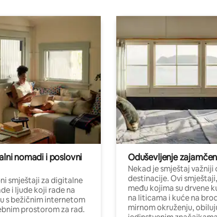
alni nomadi i poslovni
Oduševljenje zajamče
Nekad je smještaj važniji
destinacije. Ovi smještaji
i smještaji za digitalne
među kojima su drvene k
e i ljude koji rade na
na liticama i kuće na bro
nu s bežičnim internetom
mirnom okruženju, obiluj
ebnim prostorom za rad.