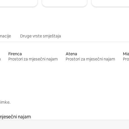
inacije
Druge vrste smještaja
Firenca
Atena
Mi
m
Prostori za mjesečni najam
Prostori za mjesečni najam
Pro
nimke.
 mjesečni najam