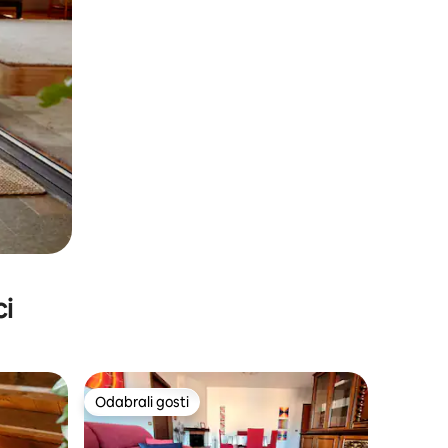
ci
Odabrali gosti
Odabrali gosti