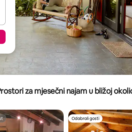
rostori za mjesečni najam u bližoj okoli
st
Odabrali gosti
st
Odabrali gosti