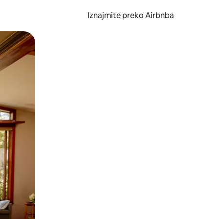
Iznajmite preko Airbnba
li prelaskom prstom po zaslonu.