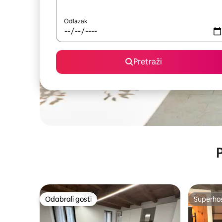
Odlazak
Pretraži
P
Odabrali gosti
Superho
Odabrali gosti
Superho