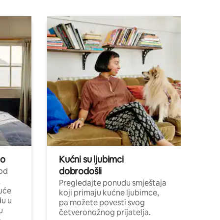
no
Kućni su ljubimci
dobrodošli
 od
,
Pregledajte ponudu smještaja
uće
koji primaju kućne ljubimce,
du u
pa možete povesti svog
u
četveronožnog prijatelja.