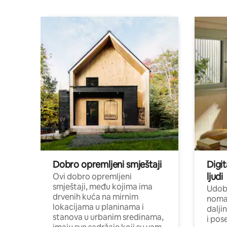
Dobro opremljeni smještaji
Digit
ljudi
Ovi dobro opremljeni
smještaji, među kojima ima
Udobn
drvenih kuća na mirnim
nomad
lokacijama u planinama i
dalji
stanova u urbanim sredinama,
i pos