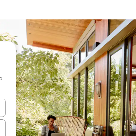
ao
dati koristeći se strelicama prema gore i prema dolje, kao i dodirom i