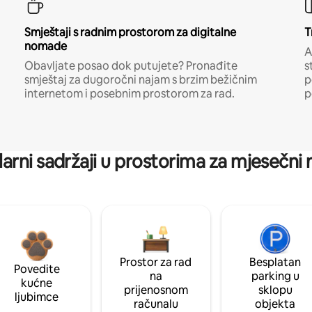
Smještaji s radnim prostorom za digitalne
T
nomade
A
Obavljate posao dok putujete? Pronađite
s
smještaj za dugoročni najam s brzim bežičnim
p
internetom i posebnim prostorom za rad.
p
arni sadržaji u prostorima za mjesečni
Prostor za rad
Besplatan
Povedite
na
parking u
kućne
prijenosnom
sklopu
ljubimce
računalu
objekta