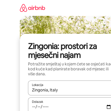
Prijeđi
na
sadržaj
Zingonia: prostori za
mjesečni najam
Potražite smještaj u kojem ćete se osjećati k
kod kuće kad planirate boravak od mjesec ili
više dana.
Lokacija
Kada budu dostupni rezultati, moći ćete ih pregle
Dolazak