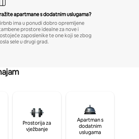
ražite apartmane s dodatnim uslugama?
irbnb ima u ponudi dobro opremljene
tambene prostore idealne za nove i
ostojeće zaposlenike te one koji se zbog
osla sele u drugi grad.
 najam
Apartman s
Prostorija za
dodatnim
vježbanje
uslugama