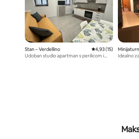
Stan – Verdellino
Prosječna ocjena: 4,93/
4,93 (15)
Minijatur
Udoban studio apartman s perilicom i
Idealno z
sušilicom rublja!
zračna lu
Maks