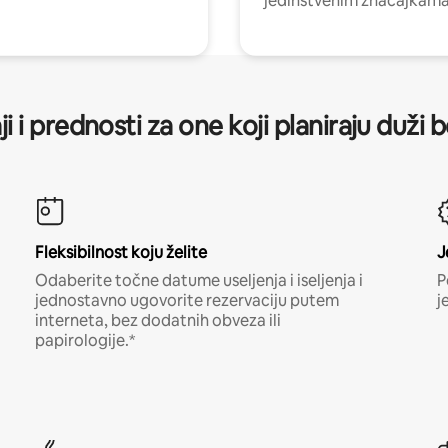
jedinstvenim značajkama
ji i prednosti za one koji planiraju duži 
Fleksibilnost koju želite
J
Odaberite točne datume useljenja i iseljenja i
P
jednostavno ugovorite rezervaciju putem
j
interneta, bez dodatnih obveza ili
papirologije.*