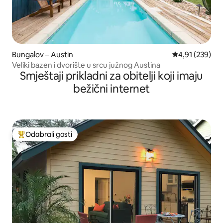
Bungalov – Austin
Prosječna ocjen
4,91 (239)
Veliki bazen i dvorište u srcu južnog Austina
Smještaji prikladni za obitelji koji imaju
bežični internet
Odabrali gosti
Među najviše rangiranima s oznakom „Odabrali gosti”