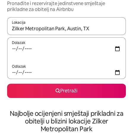
Pronađite i rezervirajte jedinstvene smještaje
prikladne za obitelj na Airbnbu
Lokacija
Kada budu dostupni rezultati, moći ćete ih pregledati koristeći
Dolazak
Odlazak
Pretraži
Najbolje ocijenjeni smještaji prikladni za
obitelji u blizini lokacije Zilker
Metropolitan Park