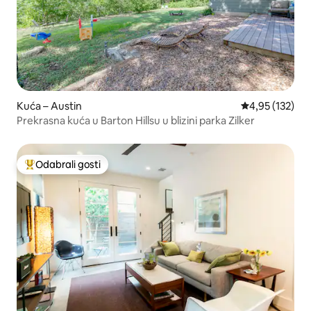
Kuća – Austin
Prosječna ocjen
4,95 (132)
Prekrasna kuća u Barton Hillsu u blizini parka Zilker
Odabrali gosti
Među najviše rangiranima s oznakom „Odabrali gosti”