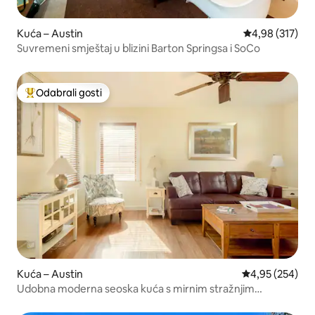
Kuća – Austin
Prosječna ocjen
4,98 (317)
Suvremeni smještaj u blizini Barton Springsa i SoCo
Odabrali gosti
Među najviše rangiranima s oznakom „Odabrali gosti”
Kuća – Austin
Prosječna ocjen
4,95 (254)
Udobna moderna seoska kuća s mirnim stražnjim
dvorištem