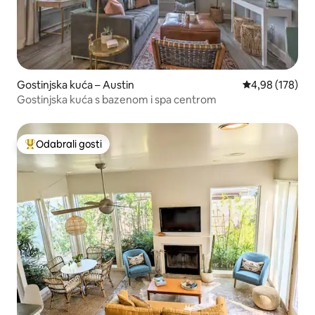
Gostinjska kuća – Austin
Prosječna ocjen
4,98 (178)
Gostinjska kuća s bazenom i spa centrom
Odabrali gosti
Među najviše rangiranima s oznakom „Odabrali gosti”