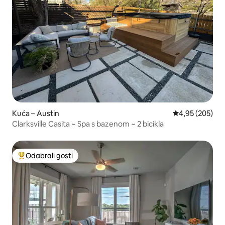
Kuća – Austin
Prosječna ocjen
4,95 (205)
Clarksville Casita ~ Spa s bazenom ~ 2 bicikla
Odabrali gosti
Među najviše rangiranima s oznakom „Odabrali gosti”