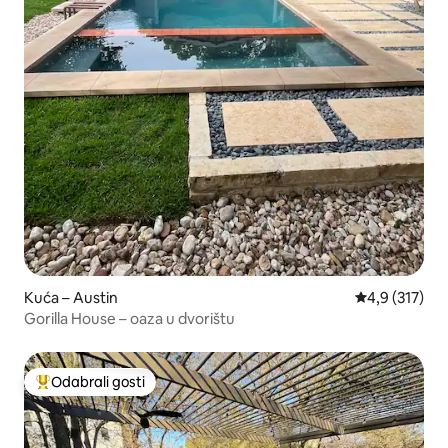
Kuća – Austin
Prosječna ocje
4,9 (317)
Gorilla House – oaza u dvorištu
Odabrali gosti
Među najviše rangiranima s oznakom „Odabrali gosti”