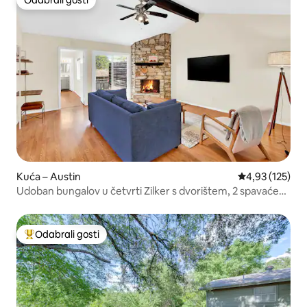
Odabrali gosti
Kuća – Austin
Prosječna ocjen
4,93 (125)
Udoban bungalov u četvrti Zilker s dvorištem, 2 spavaće
sobe i 2 kupaonice
Odabrali gosti
Među najviše rangiranima s oznakom „Odabrali gosti”