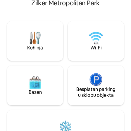
Zilker Metropolitan Park
parka Zilker, parka
naporne dane istraživanja našeg
Lady Bird i pješač
predivnog grada i jedva čekamo da s
pješice. Nalazi se
vama podijelimo ovu oazu. Cijela kuća za
festivala SXSW i d
goste je vaša! Stojim vam na
grada, a ipak je do
raspolaganju za sve što vam je potrebno!
njemu možete opus
Ova privatna gostinjska kuća nalazi se na
dana provedenog v
odličnoj lokaciji na pješačkoj udaljenosti
vlastitom dvorištu
od nekih od najpopularnijih restorana i
Kuhinja
Wi-Fi
aktivnosti u Austinu, uključujući ACL
Festival i SXSW. Također, ako se želite
preseliti u Austin, javite mi jer se bavim
nekretninama i voljela bih vam pomoći!
Besplatan parking
Bazen
u sklopu objekta