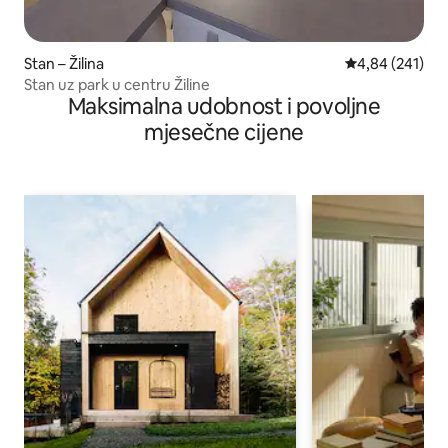
Stan – Žilina
Prosječna ocjen
4,84 (241)
Stan uz park u centru Žiline
Maksimalna udobnost i povoljne
mjesečne cijene