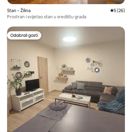
Stan – Žilina
Prosječna o
5 (26)
Prostran i svijetao stan u središtu grada
Odabrali gosti
Odabrali gosti