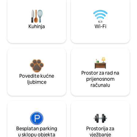
Kuhinja
Wi-Fi
Prostor za rad na
Povedite kućne
prijenosnom
ljubimce
računalu
Besplatan parking
Prostorija za
u sklopu objekta
vježbanje