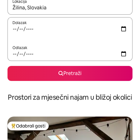
Lokacija
Kada budu dostupni rezultati, moći ćete ih pregledati koristeći
Dolazak
Odlazak
Pretraži
Prostori za mjesečni najam u bližoj okolici
Odabrali gosti
Među najviše rangiranima s oznakom „Odabrali gosti”