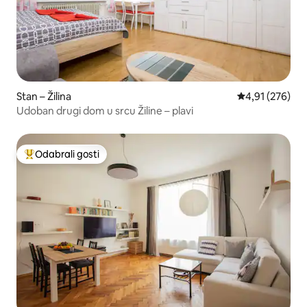
Stan – Žilina
Prosječna ocjen
4,91 (276)
Udoban drugi dom u srcu Žiline – plavi
Odabrali gosti
Među najviše rangiranima s oznakom „Odabrali gosti”