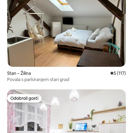
Stan – Žilina
Prosječna o
5 (117)
Povala s parkiranjem stari grad
Odabrali gosti
Odabrali gosti