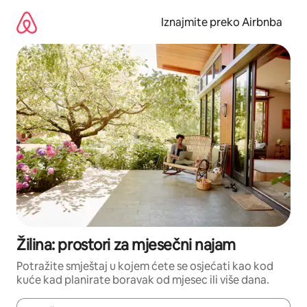
Prijeđi
na
Iznajmite preko Airbnba
sadržaj
Žilina: prostori za mjesečni najam
Potražite smještaj u kojem ćete se osjećati kao kod
kuće kad planirate boravak od mjesec ili više dana.