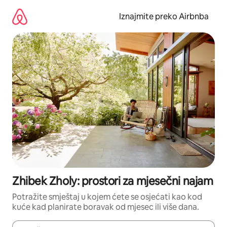
Prijeđi
na
Iznajmite preko Airbnba
sadržaj
Zhibek Zholy: prostori za mjesečni najam
Potražite smještaj u kojem ćete se osjećati kao kod
kuće kad planirate boravak od mjesec ili više dana.