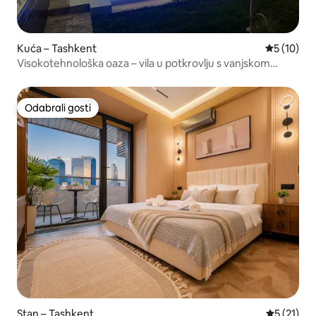
Kuća – Tashkent
Prosječna 
5 (10)
Visokotehnološka oaza – vila u potkrovlju s vanjskom
jacuzzi kadom
Odabrali gosti
Odabrali gosti
Stan – Tashkent
Prosječna 
5 (21)