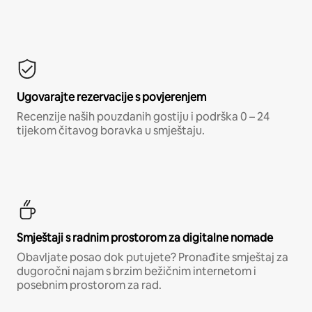
Ugovarajte rezervacije s povjerenjem
Recenzije naših pouzdanih gostiju i podrška 0 – 24
tijekom čitavog boravka u smještaju.
Smještaji s radnim prostorom za digitalne nomade
Obavljate posao dok putujete? Pronađite smještaj za
dugoročni najam s brzim bežičnim internetom i
posebnim prostorom za rad.