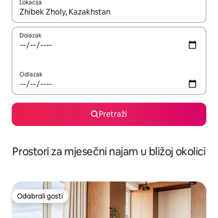
Lokacija
Kada budu dostupni rezultati, moći ćete ih pregledati koristeći
Dolazak
Odlazak
Pretraži
Prostori za mjesečni najam u bližoj okolici
Odabrali gosti
Odabrali gosti