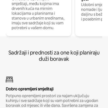
smještaji, među kojima ima
Udobni smještaj
drvenih kuća na mirnim
nomade i ljude 
lokacijama u planinama i
daljinu s bežič
stanova u urbanim sredinama,
i posebnim pro
imaju sve sadržaje koji su vam
potrebni u vašem domu.
Sadržaji i prednosti za one koji planiraju
duži boravak
Dobro opremljeni smještaji
Potpuno opremljeni prostori za najam uključuju
kuhinju i sve sadržaje koji su vam potrebni za ugodan
boravak od mjesec ili više dana. Savršena zamjena za