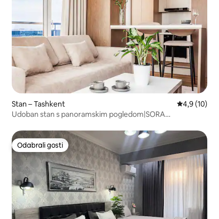
Stan – Tashkent
Prosječna ocj
4,9 (10)
Udoban stan s panoramskim pogledom|SORA
Apartments
Odabrali gosti
Odabrali gosti