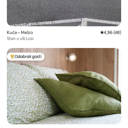
Kuća – Melzo
Prosječna ocje
4,96 (48)
Stan u vili Losi
Odabrali gosti
Među najviše rangiranima s oznakom „Odabrali gosti”