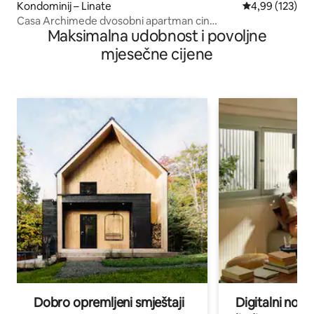
Kondominij – Linate
Prosječna ocjen
4,99 (123)
Casa Archimede dvosobni apartman cin
Maksimalna udobnost i povoljne
it015171C2PGBQFADC
mjesečne cijene
Dobro opremljeni smještaji
Digitalni noma