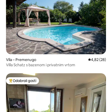
Vila – Premenugo
Prosječna ocje
4,82 (28)
Villa Schatz s bazenom i privatnim vrtom
Odabrali gosti
Među najviše rangiranima s oznakom „Odabrali gosti”