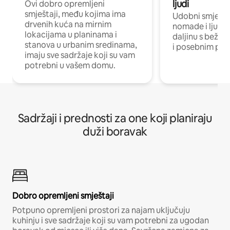
ljudi
Ovi dobro opremljeni
smještaji, među kojima ima
Udobni smještaj
drvenih kuća na mirnim
nomade i ljude 
lokacijama u planinama i
daljinu s bežič
stanova u urbanim sredinama,
i posebnim pro
imaju sve sadržaje koji su vam
potrebni u vašem domu.
Sadržaji i prednosti za one koji planiraju
duži boravak
Dobro opremljeni smještaji
Potpuno opremljeni prostori za najam uključuju
kuhinju i sve sadržaje koji su vam potrebni za ugodan