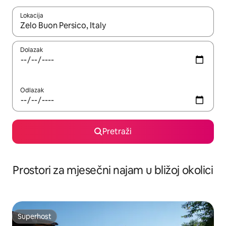
Lokacija
Kada budu dostupni rezultati, moći ćete ih pregledati koristeći
Dolazak
Odlazak
Pretraži
Prostori za mjesečni najam u bližoj okolici
Superhost
Superhost