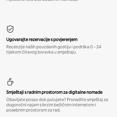
Ugovarajte rezervacije s povjerenjem
Recenzije naših pouzdanih gostiju i podrška 0 – 24
tijekom čitavog boravka u smještaju.
Smještaji s radnim prostorom za digitalne nomade
Obavljate posao dok putujete? Pronađite smještaj za
dugoročni najam s brzim bežičnim internetom i
posebnim prostorom za rad.