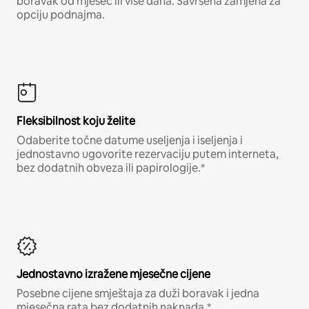
boravak od mjesec ili više dana. Savršena zamjena za
opciju podnajma.
Fleksibilnost koju želite
Odaberite točne datume useljenja i iseljenja i
jednostavno ugovorite rezervaciju putem interneta,
bez dodatnih obveza ili papirologije.*
Jednostavno izražene mjesečne cijene
Posebne cijene smještaja za duži boravak i jedna
mjesečna rata bez dodatnih naknada.*