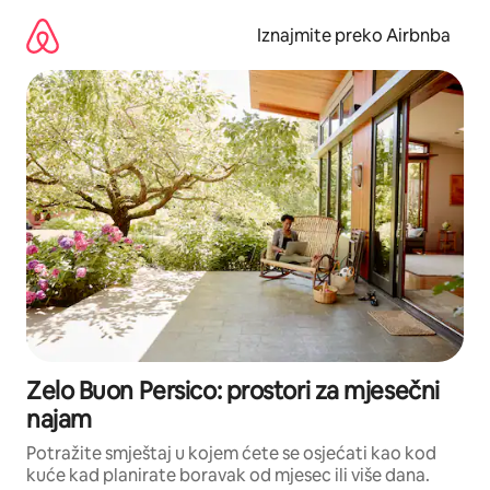
Prijeđi
na
Iznajmite preko Airbnba
sadržaj
Zelo Buon Persico: prostori za mjesečni
najam
Potražite smještaj u kojem ćete se osjećati kao kod
kuće kad planirate boravak od mjesec ili više dana.