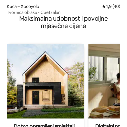
Kuća – Xocoyolo
Prosječna ocj
4,9 (40)
Tvornica oblaka • Cuetzalan
Maksimalna udobnost i povoljne
mjesečne cijene
Dobro opremljeni smještaji
Digitalni noma