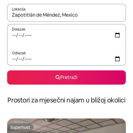
Lokacija
Kada budu dostupni rezultati, moći ćete ih pregledati koristeći
Dolazak
Odlazak
Pretraži
Prostori za mjesečni najam u bližoj okolici
Superhost
Superhost