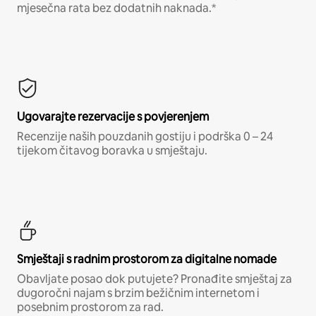
mjesečna rata bez dodatnih naknada.*
Ugovarajte rezervacije s povjerenjem
Recenzije naših pouzdanih gostiju i podrška 0 – 24
tijekom čitavog boravka u smještaju.
Smještaji s radnim prostorom za digitalne nomade
Obavljate posao dok putujete? Pronađite smještaj za
dugoročni najam s brzim bežičnim internetom i
posebnim prostorom za rad.