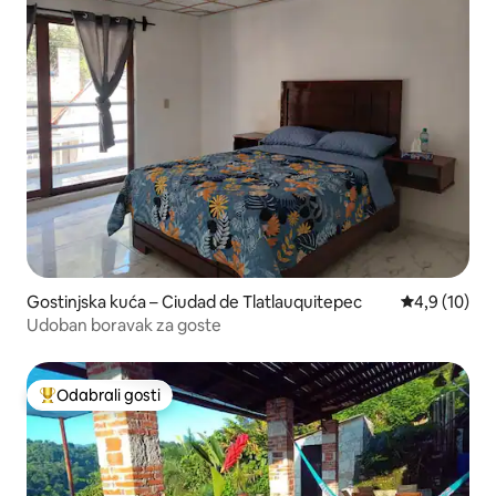
Gostinjska kuća – Ciudad de Tlatlauquitepec
Prosječna ocj
4,9 (10)
Udoban boravak za goste
Odabrali gosti
Među najviše rangiranima s oznakom „Odabrali gosti”