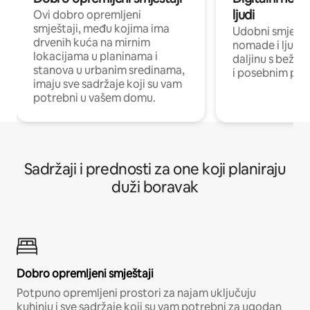
ljudi
Ovi dobro opremljeni
smještaji, među kojima ima
Udobni smještaj
drvenih kuća na mirnim
nomade i ljude 
lokacijama u planinama i
daljinu s bežič
stanova u urbanim sredinama,
i posebnim pro
imaju sve sadržaje koji su vam
potrebni u vašem domu.
Sadržaji i prednosti za one koji planiraju
duži boravak
Dobro opremljeni smještaji
Potpuno opremljeni prostori za najam uključuju
kuhinju i sve sadržaje koji su vam potrebni za ugodan