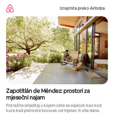
Prijeđi
na
Iznajmite preko Airbnba
sadržaj
Zapotitlán de Méndez: prostori za
mjesečni najam
Potražite smještaj u kojem ćete se osjećati kao kod
kuće kad planirate boravak od mjesec ili više dana.