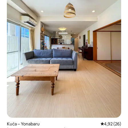
Kuća – Yonabaru
Prosječna ocje
4,92 (26)