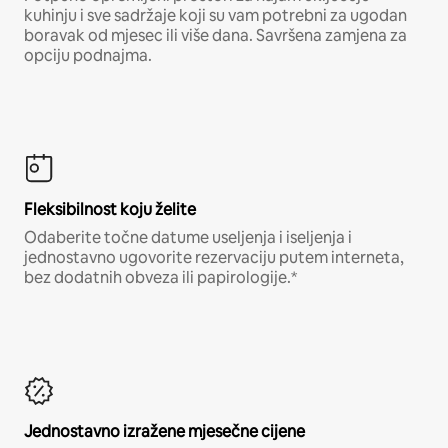
kuhinju i sve sadržaje koji su vam potrebni za ugodan
boravak od mjesec ili više dana. Savršena zamjena za
opciju podnajma.
Fleksibilnost koju želite
Odaberite točne datume useljenja i iseljenja i
jednostavno ugovorite rezervaciju putem interneta,
bez dodatnih obveza ili papirologije.*
Jednostavno izražene mjesečne cijene