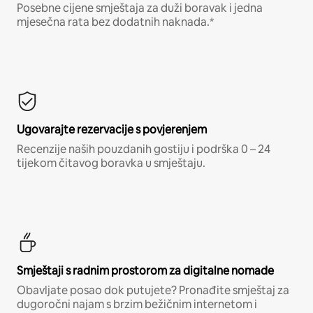
Posebne cijene smještaja za duži boravak i jedna
mjesečna rata bez dodatnih naknada.*
Ugovarajte rezervacije s povjerenjem
Recenzije naših pouzdanih gostiju i podrška 0 – 24
tijekom čitavog boravka u smještaju.
Smještaji s radnim prostorom za digitalne nomade
Obavljate posao dok putujete? Pronađite smještaj za
dugoročni najam s brzim bežičnim internetom i