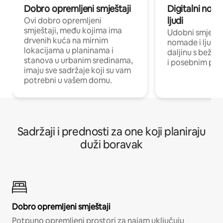
Dobro opremljeni smještaji
Digitalni noma
ljudi
Ovi dobro opremljeni
smještaji, među kojima ima
Udobni smještaj
drvenih kuća na mirnim
nomade i ljude 
lokacijama u planinama i
daljinu s bežič
stanova u urbanim sredinama,
i posebnim pro
imaju sve sadržaje koji su vam
potrebni u vašem domu.
Sadržaji i prednosti za one koji planiraju
duži boravak
Dobro opremljeni smještaji
Potpuno opremljeni prostori za najam uključuju