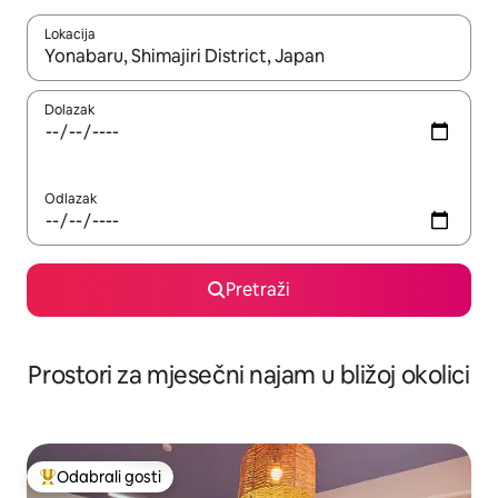
Lokacija
Kada budu dostupni rezultati, moći ćete ih pregledati koristeći
Dolazak
Odlazak
Pretraži
Prostori za mjesečni najam u bližoj okolici
Odabrali gosti
Među najviše rangiranima s oznakom „Odabrali gosti”