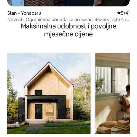
Stan – Yonabaru
Prosječna
5 (4)
Novosti: Ograničena ponuda za prosinac! Rezervirajte 4 ili
Maksimalna udobnost i povoljne
više noćenja za 2 osobe i uživajte u Wagyu govedini do 23.
prosinca.
mjesečne cijene