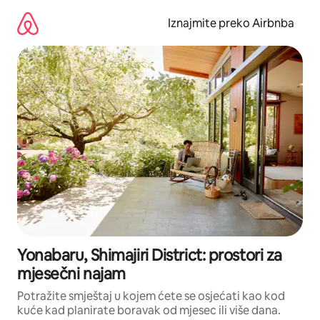
Prijeđi
na
Iznajmite preko Airbnba
sadržaj
Yonabaru, Shimajiri District: prostori za
mjesečni najam
Potražite smještaj u kojem ćete se osjećati kao kod
kuće kad planirate boravak od mjesec ili više dana.