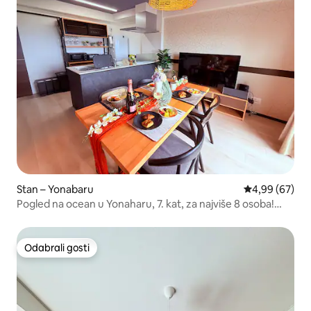
Stan – Yonabaru
Prosječna ocje
4,99 (67)
Pogled na ocean u Yonaharu, 7. kat, za najviše 8 osoba!
Obitelj/grupa / soba s pogledom na more okupana
jutarnjim suncem
Odabrali gosti
Odabrali gosti