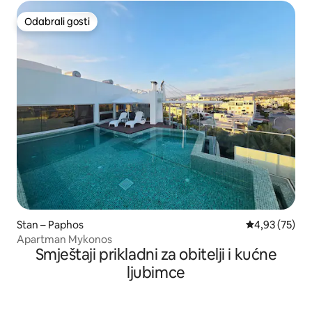
Odabrali gosti
Odabrali gosti
Stan – Paphos
Prosječna ocje
4,93 (75)
Apartman Mykonos
Smještaji prikladni za obitelji i kućne
ljubimce