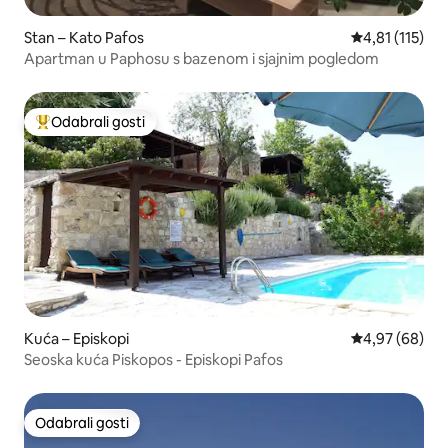
Stan – Kato Pafos
Prosječna ocje
4,81 (115)
Apartman u Paphosu s bazenom i sjajnim pogledom
Odabrali gosti
Među najviše rangiranima s oznakom „Odabrali gosti”
Kuća – Episkopi
Prosječna ocje
4,97 (68)
Seoska kuća Piskopos - Episkopi Pafos
Odabrali gosti
Odabrali gosti