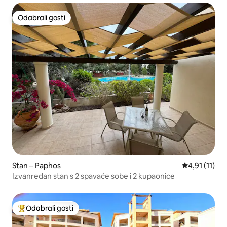
Odabrali gosti
Odabrali gosti
Stan – Paphos
Prosječna ocj
4,91 (11)
Izvanredan stan s 2 spavaće sobe i 2 kupaonice
Odabrali gosti
Među najviše rangiranima s oznakom „Odabrali gosti”