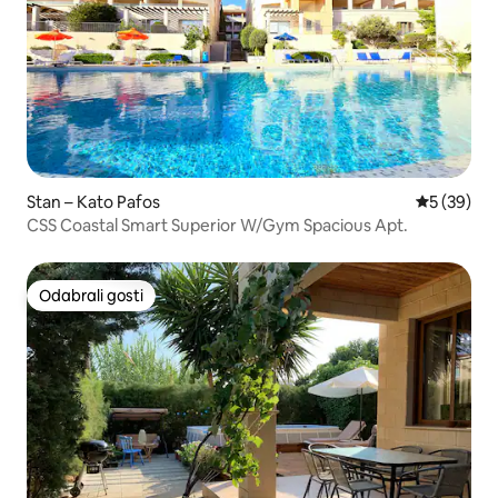
Stan – Kato Pafos
Prosječna o
5 (39)
CSS Coastal Smart Superior W/Gym Spacious Apt.
Odabrali gosti
Odabrali gosti