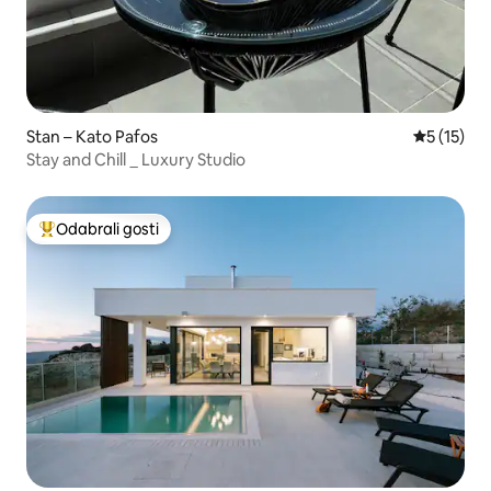
Stan – Kato Pafos
Prosječna 
5 (15)
Stay and Chill _ Luxury Studio
Odabrali gosti
Među najviše rangiranima s oznakom „Odabrali gosti”