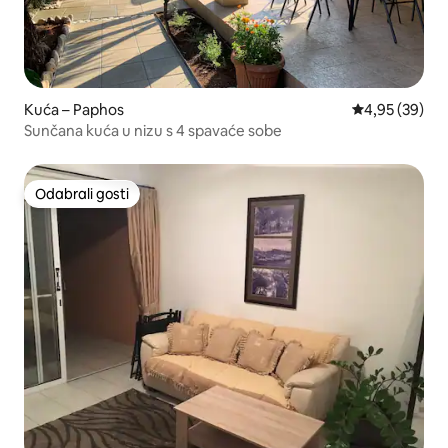
Kuća – Paphos
Prosječna ocje
4,95 (39)
Sunčana kuća u nizu s 4 spavaće sobe
Odabrali gosti
Odabrali gosti