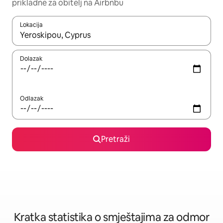
prikladne za obitelj na Airbnbu
Lokacija
Kada budu dostupni rezultati, moći ćete ih pregledati koristeći
Dolazak
Odlazak
Pretraži
Kratka statistika o smještajima za odmor