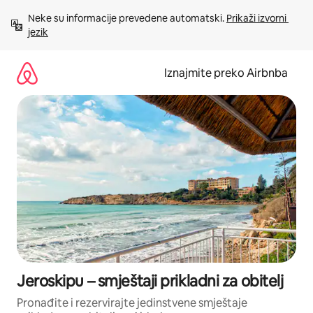
Prijeđi
Neke su informacije prevedene automatski. 
Prikaži izvorni 
na
jezik
sadržaj
Iznajmite preko Airbnba
Jeroskipu – smještaji prikladni za obitelj
Pronađite i rezervirajte jedinstvene smještaje