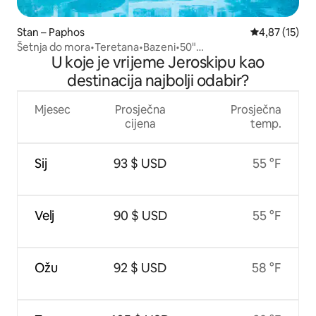
Stan – Paphos
Prosječna ocje
4,87 (15)
Šetnja do mora•Teretana•Bazeni•50"
U koje je vrijeme Jeroskipu kao
HDTV•50 Mbps•Balkon•Nespresso
destinacija najbolji odabir?
Mjesec
Prosječna
Prosječna
cijena
temp.
Sij
93 $ USD
55 °F
Velj
90 $ USD
55 °F
Ožu
92 $ USD
58 °F