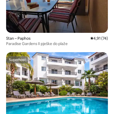
Stan – Paphos
Prosječna ocje
4,91 (74)
Paradise Gardens II pješke do plaže
Superhost
Superhost