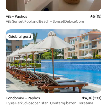
Vila – Paphos
Prosječna 
5 (15)
Vila Sunset Pool and Beach – SunsetDeluxeCom
Odabrali gosti
Odabrali gosti
Kondominij – Paphos
Prosječna ocjen
4,96 (239)
Elysia Park, dvosoban stan. Unutarnji bazen. Teretana