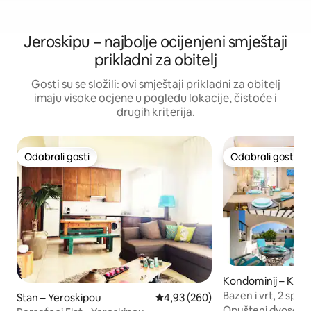
Jeroskipu – najbolje ocijenjeni smještaji
prikladni za obitelj
Gosti su se složili: ovi smještaji prikladni za obitelj
imaju visoke ocjene u pogledu lokacije, čistoće i
drugih kriterija.
Odabrali gosti
Odabrali gosti
Odabrali gosti
Odabrali gosti
Kondominij – Kato
Bazen i vrt, 2 spa
Stan – Yeroskipou
Prosječna ocjena: 4,93/5, recenzi
4,93 (260)
prostor · Pješice d
Opušteni dvosobn