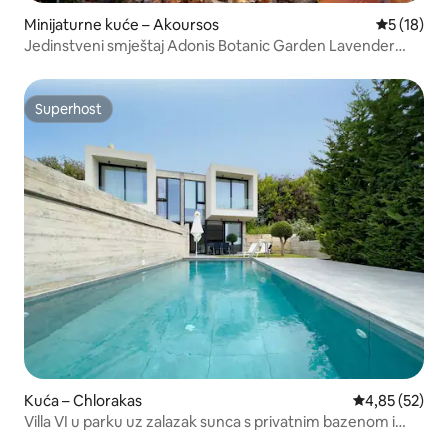
Minijaturne kuće – Akoursos
Prosječna 
5 (18)
Jedinstveni smještaj Adonis Botanic Garden Lavender
Nest
Superhost
Superhost
Kuća – Chlorakas
Prosječna ocje
4,85 (52)
Villa VI u parku uz zalazak sunca s privatnim bazenom i
pogledom na more