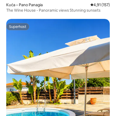
Kuća – Pano Panagia
Prosječna ocje
4,91 (157)
The Wine House - Panoramic views Stunning sunsets
Superhost
Superhost