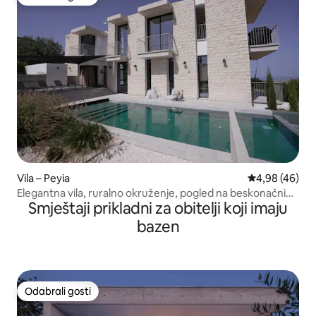
Odabrali gosti
Vila – Peyia
Prosječna ocje
4,98 (46)
Elegantna vila, ruralno okruženje, pogled na beskonačni
Smještaji prikladni za obitelji koji imaju
bazen
bazen
Odabrali gosti
Odabrali gosti