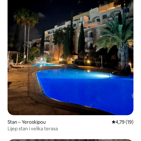
Stan – Yeroskipou
Prosječna ocje
4,79 (19)
Lijep stan i velika terasa