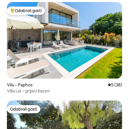
Odabrali gosti
Među najviše rangiranima s oznakom „Odabrali gosti”
Vila – Paphos
Prosječna o
5 (38)
Villa Lia – grijani bazen
Odabrali gosti
Odabrali gosti