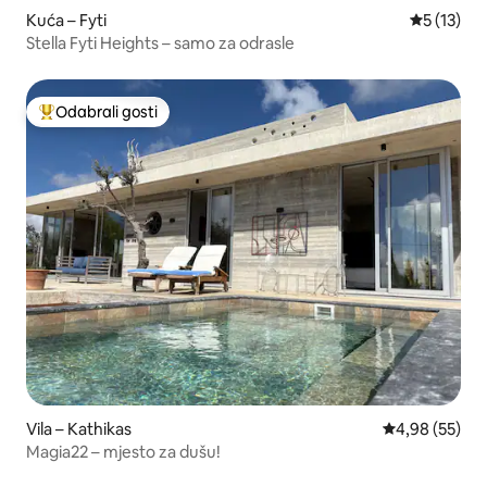
Kuća – Fyti
Prosječna 
5 (13)
Stella Fyti Heights – samo za odrasle
Odabrali gosti
Među najviše rangiranima s oznakom „Odabrali gosti”
Vila – Kathikas
Prosječna ocje
4,98 (55)
Magia22 – mjesto za dušu!