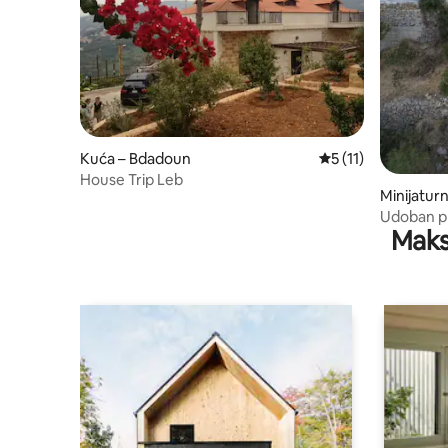
Kuća – Bdadoun
Prosječna ocjena: 5
5 (11)
House Trip Leb
Minijatur
eh
Udoban planins
Maks
Vallée