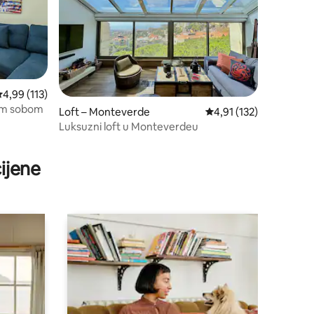
rosječna ocjena: 4,99/5, recenzija: 113
4,99 (113)
nom sobom
Loft – Monteverde
Prosječna ocjena: 4,91/
4,91 (132)
Luksuzni loft u Monteverdeu
ijene