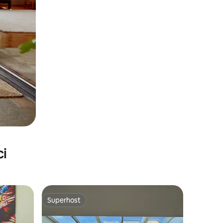
ci
Superhost
Superhost