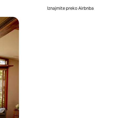
Iznajmite preko Airbnba
li prelaskom prstom po zaslonu.