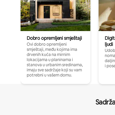
Dobro opremljeni smještaji
Digit
ljudi
Ovi dobro opremljeni
smještaji, među kojima ima
Udobn
drvenih kuća na mirnim
nomad
lokacijama u planinama i
dalji
stanova u urbanim sredinama,
i pos
imaju sve sadržaje koji su vam
potrebni u vašem domu.
Sadrža