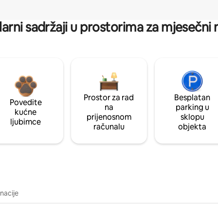
arni sadržaji u prostorima za mjesečni
Prostor za rad
Besplatan
Povedite
na
parking u
kućne
prijenosnom
sklopu
ljubimce
računalu
objekta
inacije