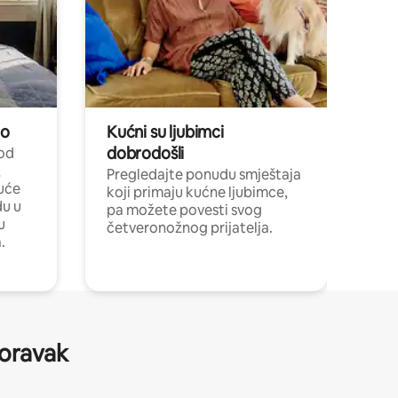
no
Kućni su ljubimci
dobrodošli
 od
,
Pregledajte ponudu smještaja
uće
koji primaju kućne ljubimce,
du u
pa možete povesti svog
u
četveronožnog prijatelja.
.
boravak