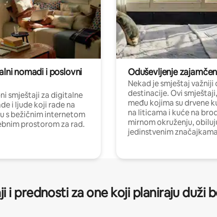
alni nomadi i poslovni
Oduševljenje zajamče
Nekad je smještaj važniji
destinacije. Ovi smještaji
i smještaji za digitalne
među kojima su drvene k
e i ljude koji rade na
na liticama i kuće na bro
nu s bežičnim internetom
mirnom okruženju, obiluj
ebnim prostorom za rad.
jedinstvenim značajkama
ji i prednosti za one koji planiraju duži 