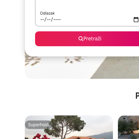
Odlazak
Pretraži
P
Superhost
Superhost