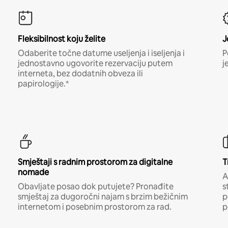
Fleksibilnost koju želite
J
Odaberite točne datume useljenja i iseljenja i
P
jednostavno ugovorite rezervaciju putem
j
interneta, bez dodatnih obveza ili
papirologije.*
Smještaji s radnim prostorom za digitalne
T
nomade
A
Obavljate posao dok putujete? Pronađite
s
smještaj za dugoročni najam s brzim bežičnim
p
internetom i posebnim prostorom za rad.
p