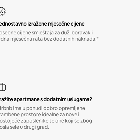
ednostavno izražene mjesečne cijene
osebne cijene smještaja za duži boravak i
edna mjesečna rata bez dodatnih naknada.*
ražite apartmane s dodatnim uslugama?
irbnb ima u ponudi dobro opremljene
tambene prostore idealne za nove i
ostojeće zaposlenike te one koji se zbog
osla sele u drugi grad.