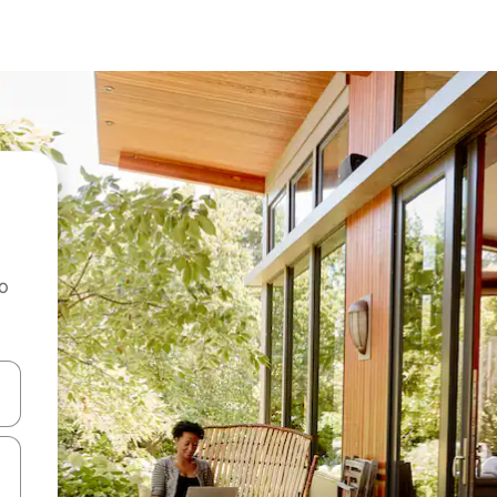
ao
dati koristeći se strelicama prema gore i prema dolje, kao i dodirom i