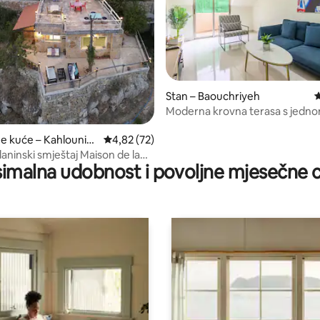
Stan – Baouchriyeh
P
Moderna krovna terasa s jed
/5, recenzija: 11
ne kuće – Kahlouniy
Prosječna ocjena: 4,82/5, recenzija: 72
4,82 (72)
ki smještaj Maison de la
imalna udobnost i povoljne mjesečne c