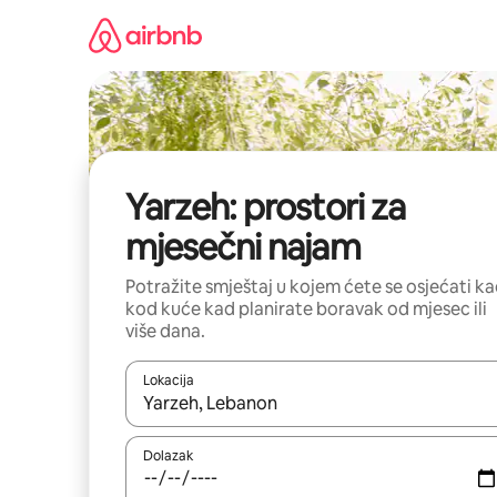
Prijeđi
na
sadržaj
Yarzeh: prostori za
mjesečni najam
Potražite smještaj u kojem ćete se osjećati k
kod kuće kad planirate boravak od mjesec ili
više dana.
Lokacija
Kada budu dostupni rezultati, moći ćete ih pregle
Dolazak