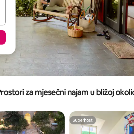
rostori za mjesečni najam u bližoj okoli
Superhost
Superhost