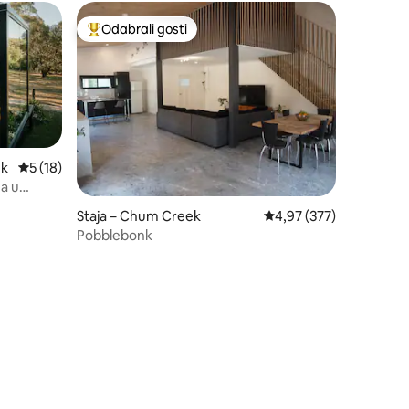
Odabrali gosti
Među najviše rangiranima s oznakom „Odabrali gosti”
ek
Prosječna ocjena: 5/5, recenzija: 18
5 (18)
za u
Staja – Chum Creek
Prosječna ocjena: 4,97/
4,97 (377)
Pobblebonk