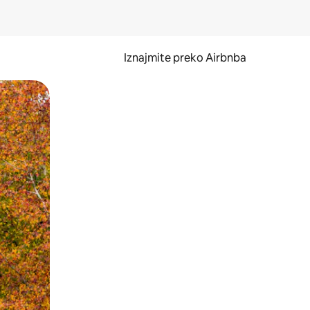
Iznajmite preko Airbnba
li prelaskom prstom po zaslonu.