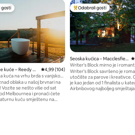
 gosti
Odabrali gosti
 gosti
Među najviše rangiranima s oz
Seoska kućica – Macclesfiel
P
d
Writer's Block mirno je i roman
ne kuće – Reedy Cr
Prosječna ocjena: 4,99/5, recenzija: 104
4,99 (104)
utočište
Writer's Block savršeno je rom
na kuća na vrhu brda s vanjskom
utočište za parove i kreativce
znad oblaka u našoj brvnari na
je kao jedan od 1 finalista u kateg
 sat
Airbnbovog najboljeg smještaja 
d Melbournea i pronaći ćete
za Australiju i Novi Zeland 2022.
jaturnu kuću smještenu na
Smješteno na 27 jutara i okruž
nju od 100 hektara s
eukaliptusima i kestenima, ovo
na planine. Smještena na vrhu
seosko utočište udaljeno je 10 
da, ova će vam kuća pružiti
vožnje od kafića, restorana, trg
 uživate u čarobnim izlascima
slikovitih šetnica i poznatog Puf
romjenama svjetlosti u
Billyja. Dolina Yarra udaljena je
 satima kad se sjene spuštaju
, recenzija: 144
minuta vožnje od lokalnih vinarij