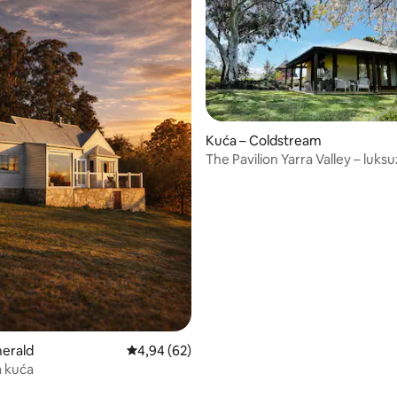
Kuća – Coldstream
, recenzija: 687
The Pavilion Yarra Valley – luks
utočište na selu
merald
Prosječna ocjena: 4,94/5, recenzija: 62
4,94 (62)
a kuća