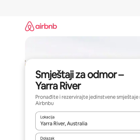
Prijeđi
na
sadržaj
Smještaji za odmor –
Yarra River
Pronađite i rezervirajte jedinstvene smještaje
Airbnbu
Lokacija
Kada budu dostupni rezultati, moći ćete ih pregle
Dolazak