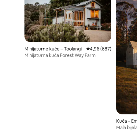
Minijaturne kuće – Toolangi
Prosječna ocjena: 4,96/5
4,96 (687)
Minijaturna kuća Forest Way Farm
Kuća – E
Mala bijel