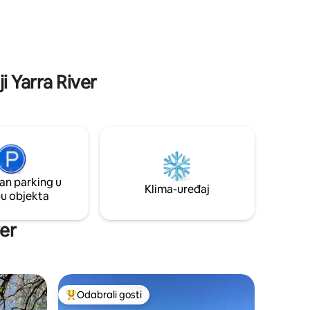
vatru. Na raspolaganju su vam luksuzna
uhinja i
posteljina, vrhunske toaletne
rnom
potrepštine i divne poslastice za
dobrodošlicu.
i Yarra River
an parking u
Klima-uređaj
pu objekta
ver
Odabrali gosti
nakom „Odabrali gosti”
Među najviše rangiranima s oznakom „Odabrali gosti”