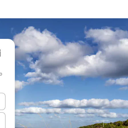
i
ao
dati koristeći se strelicama prema gore i prema dolje, kao i dodirom i