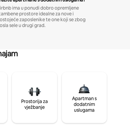
irbnb ima u ponudi dobro opremljene
tambene prostore idealne za nove i
ostojeće zaposlenike te one koji se zbog
osla sele u drugi grad.
 najam
Apartman s
Prostorija za
dodatnim
vježbanje
uslugama