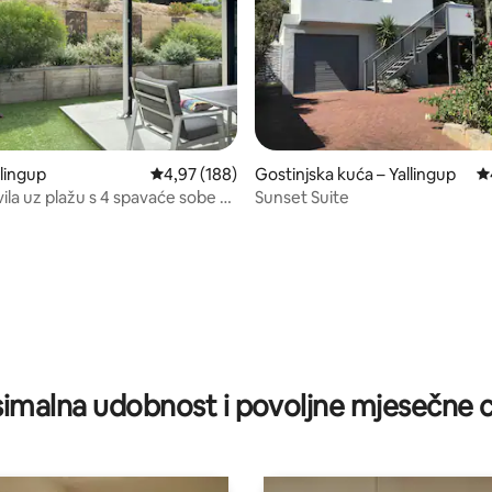
llingup
Prosječna ocjena: 4,97/5, recenzija: 188
4,97 (188)
Gostinjska kuća – Yallingup
Pr
ila uz plažu s 4 spavaće sobe u
Sunset Suite
u
/5, recenzija: 11
imalna udobnost i povoljne mjesečne c