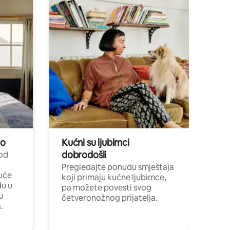
no
Kućni su ljubimci
dobrodošli
 od
,
Pregledajte ponudu smještaja
uće
koji primaju kućne ljubimce,
du u
pa možete povesti svog
u
četveronožnog prijatelja.
.