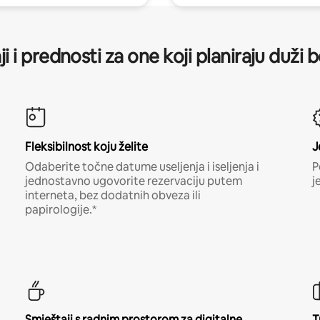
ji i prednosti za one koji planiraju duži 
Fleksibilnost koju želite
J
Odaberite točne datume useljenja i iseljenja i
P
jednostavno ugovorite rezervaciju putem
j
interneta, bez dodatnih obveza ili
papirologije.*
Smještaji s radnim prostorom za digitalne
T