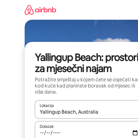
Prijeđi
na
sadržaj
Yallingup Beach: prostor
za mjesečni najam
Potražite smještaj u kojem ćete se osjećati k
kod kuće kad planirate boravak od mjesec ili
više dana.
Lokacija
Kada budu dostupni rezultati, moći ćete ih pregle
Dolazak