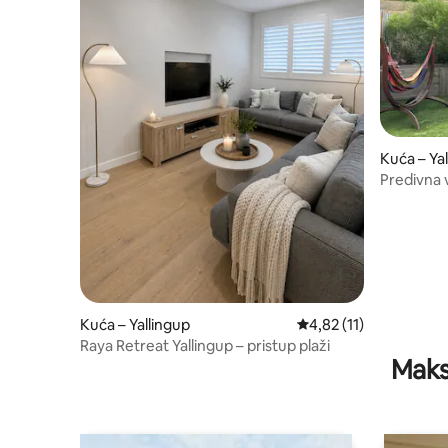
Kuća – Ya
Predivna v
Yallingup
Kuća – Yallingup
Prosječna ocjena: 4,82
4,82 (11)
Raya Retreat Yallingup – pristup plaži
Maks