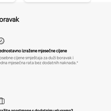
boravak
ednostavno izražene mjesečne cijene
osebne cijene smještaja za duži boravak i
edna mjesečna rata bez dodatnih naknada.*
ražite apartmane s dodatnim uslugama?