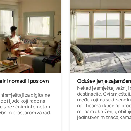
alni nomadi i poslovni
Oduševljenje zajamče
Nekad je smještaj važniji
destinacije. Ovi smještaji
i smještaji za digitalne
među kojima su drvene k
e i ljude koji rade na
na liticama i kuće na bro
nu s bežičnim internetom
mirnom okruženju, obiluj
ebnim prostorom za rad.
jedinstvenim značajkama