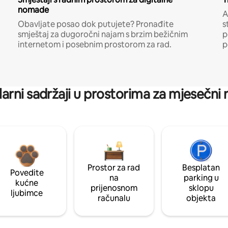
nomade
A
Obavljate posao dok putujete? Pronađite
s
smještaj za dugoročni najam s brzim bežičnim
p
internetom i posebnim prostorom za rad.
p
arni sadržaji u prostorima za mjesečni
Prostor za rad
Besplatan
Povedite
na
parking u
kućne
prijenosnom
sklopu
ljubimce
računalu
objekta