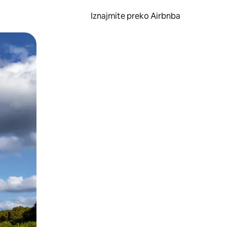
Iznajmite preko Airbnba
li prelaskom prstom po zaslonu.