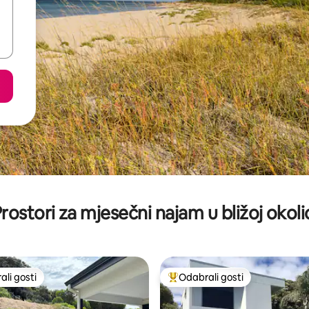
rostori za mjesečni najam u bližoj okoli
li gosti
Odabrali gosti
više rangiranima s oznakom „Odabrali gosti”
Među najviše rangiranima s oz