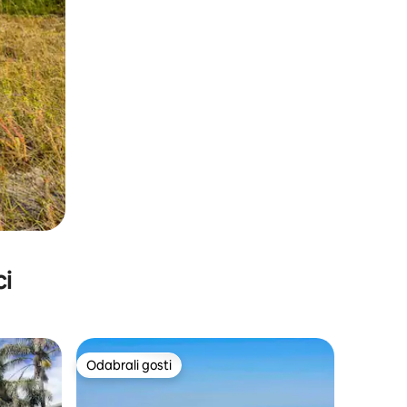
ci
Odabrali gosti
nakom „Odabrali gosti”
Odabrali gosti