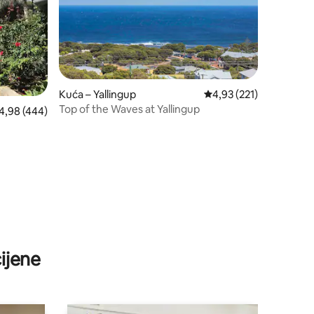
Kuća – Yallingup
Prosječna ocjena: 4,93/
4,93 (221)
Top of the Waves at Yallingup
osječna ocjena: 4,98/5, recenzija: 444
4,98 (444)
ijene