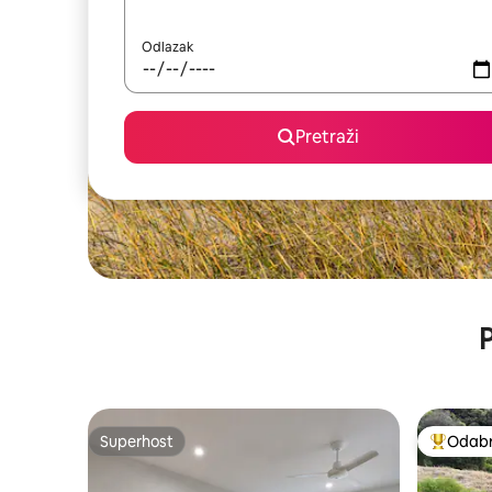
Odlazak
Pretraži
P
Superhost
Odabra
Superhost
Među naj