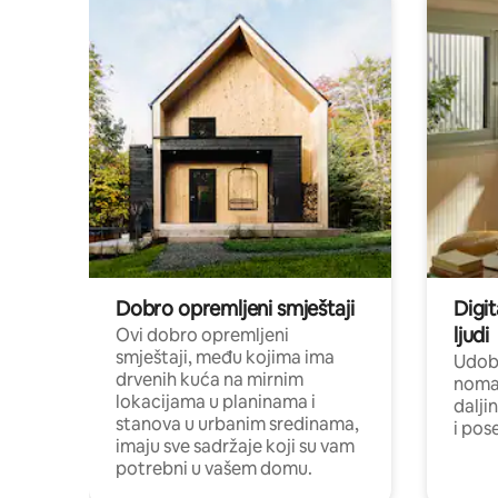
Dobro opremljeni smještaji
Digit
ljudi
Ovi dobro opremljeni
smještaji, među kojima ima
Udobn
drvenih kuća na mirnim
nomad
lokacijama u planinama i
dalji
stanova u urbanim sredinama,
i pos
imaju sve sadržaje koji su vam
potrebni u vašem domu.