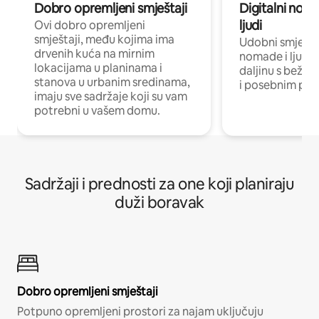
Dobro opremljeni smještaji
Digitalni noma
ljudi
Ovi dobro opremljeni
smještaji, među kojima ima
Udobni smještaj
drvenih kuća na mirnim
nomade i ljude 
lokacijama u planinama i
daljinu s bežič
stanova u urbanim sredinama,
i posebnim pro
imaju sve sadržaje koji su vam
potrebni u vašem domu.
Sadržaji i prednosti za one koji planiraju
duži boravak
Dobro opremljeni smještaji
Potpuno opremljeni prostori za najam uključuju