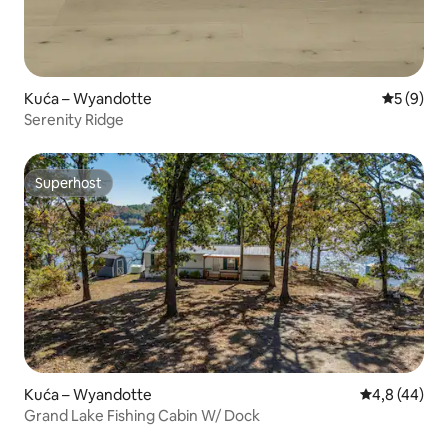
Kuća – Wyandotte
Prosječna
5 (9)
Serenity Ridge
Superhost
Superhost
Kuća – Wyandotte
Prosječna ocj
4,8 (44)
Grand Lake Fishing Cabin W/ Dock