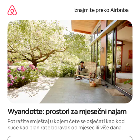
Prijeđi
na
Iznajmite preko Airbnba
sadržaj
Wyandotte: prostori za mjesečni najam
Potražite smještaj u kojem ćete se osjećati kao kod
kuće kad planirate boravak od mjesec ili više dana.