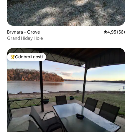
Brvnara – Grove
Prosječna ocje
4,95 (56)
Grand Hidey Hole
Odabrali gosti
Među najviše rangiranima s oznakom „Odabrali gosti”