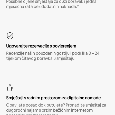
Posebne cijene smještaja za duži boravak i jedna
mjesečna rata bez dodatnih naknada.*
Ugovarajte rezervacije s povjerenjem
Recenzije naših pouzdanih gostiju i podrška 0 – 24
tijekom čitavog boravka u smještaju.
Smještaji s radnim prostorom za digitalne nomade
Obavljate posao dok putujete? Pronađite smještaj za
dugoročni najam s brzim bežičnim internetom i