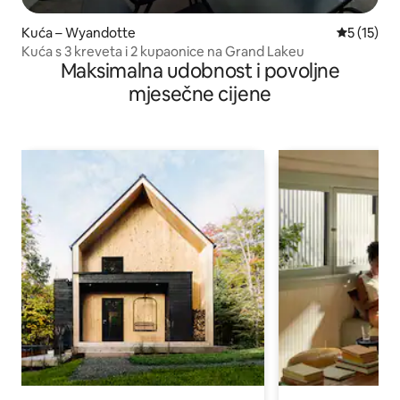
Kuća – Wyandotte
Prosječna 
5 (15)
Kuća s 3 kreveta i 2 kupaonice na Grand Lakeu
Maksimalna udobnost i povoljne
mjesečne cijene