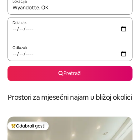
Lokacija
Kada budu dostupni rezultati, moći ćete ih pregledati koristeći
Dolazak
Odlazak
Pretraži
Prostori za mjesečni najam u bližoj okolici
Odabrali gosti
Među najviše rangiranima s oznakom „Odabrali gosti”