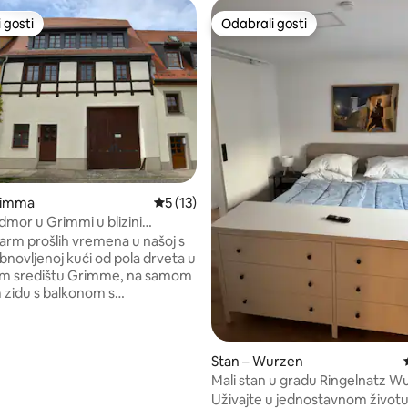
 gosti
Odabrali gosti
 gosti
Odabrali gosti
rimma
Prosječna ocjena: 5/5, recenzija: 13
5 (13)
, recenzija: 130
dmor u Grimmi u blizini
ičke staze Mulderadweg
šarm prošlih vremena u našoj s
obnovljenoj kući od pola drveta u
om središtu Grimme, na samom
zidu s balkonom s
ma. Idealno smješten na
egu, u blizini Leipzig
ndschafta, Leipzig-City 35 km,
Stan – Wurzen
beerhof (Döbeln A14) 35 km,
rada Dresdena 83 km, dvorca
Mali stan u gradu Ringelnatz W
 km, kolnog prilaza A14 6 km. S
Uživajte u jednostavnom život