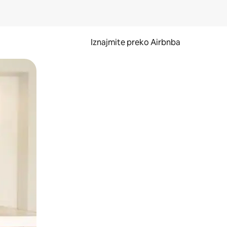
Iznajmite preko Airbnba
li prelaskom prstom po zaslonu.