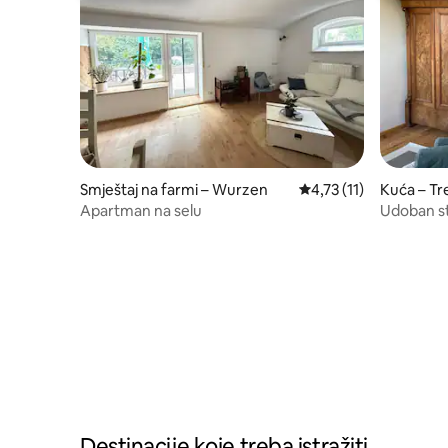
Smještaj na farmi – Wurzen
Prosječna ocjena: 4,73
4,73 (11)
Kuća – T
Apartman na selu
Udoban st
Destinacije koje treba istražiti