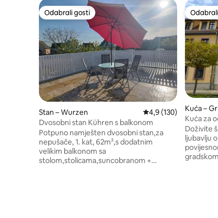
Odabrali gosti
Odabrali
Odabrali gosti
Odabrali
Kuća – G
Stan – Wurzen
Prosječna ocjena: 4,9/5
4,9 (130)
Kuća za o
Dvosobni stan Kühren s balkonom
biciklist
Doživite 
Potpuno namješten dvosobni stan,za
ljubavlju 
nepušače, 1. kat, 62m²,s dodatnim
povijesn
velikim balkonom sa
gradskom 
stolom,stolicama,suncobranom +
videoigra
električnim roštiljem. Kuhinja je
Mulderadw
opremljena hladnjakom,zamrzivačem,
Neuseenla
mikrovalnom pećnicom, kuhalom za
Karls Erd
vodu, aparatom za kavu, tosterom,
glavnog g
posuđem,priborom za jelo i nekim
Colditz 18
začinima. Kupaonica s