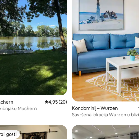
/5, recenzija: 51
achern
Prosječna ocjena: 4,95/5, recenzija: 20
4,95 (20)
Kondominij – Wurzen
 ribnjaku Machern
Savršena lokacija Wurzen u blizi
Leipziga, odlična povezanost
li gosti
više rangiranima s oznakom „Odabrali gosti”