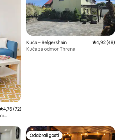
Kuća – Belgershain
Prosječna ocjena: 4,92
4,92 (48)
Kuća za odmor Threna
Prosječna ocjena: 4,76/5, recenzija: 72
4,76 (72)
ni
Odabrali gosti
Odabrali gosti