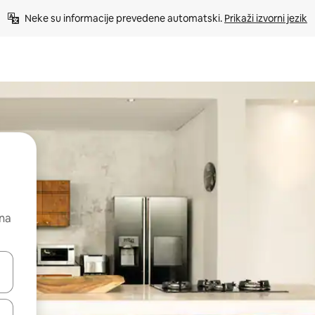
Neke su informacije prevedene automatski. 
Prikaži izvorni jezik
 na
dati koristeći se strelicama prema gore i prema dolje, kao i dodirom i