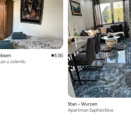
/5, recenzija: 11
rebsen
Prosječna ocjena: 5/5, recenzija: 8
5 (8)
an u zelenilu
Stan – Wurzen
Apartman Saphierblue