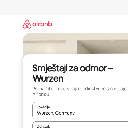
Prijeđi
na
sadržaj
Smještaji za odmor –
Wurzen
Pronađite i rezervirajte jedinstvene smještaje
Airbnbu
Lokacija
Kada budu dostupni rezultati, moći ćete ih pregle
Dolazak