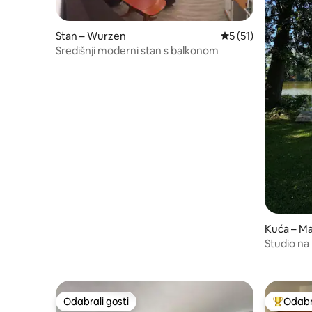
Stan – Wurzen
Prosječna ocjena: 5
5 (51)
Središnji moderni stan s balkonom
Kuća – M
Studio na
Odabrali gosti
Odabra
Odabrali gosti
Među naj