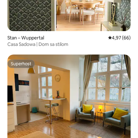
Stan – Wuppertal
Prosječna ocje
4,97 (66)
Casa Sadowa | Dom sa stilom
Superhost
Superhost