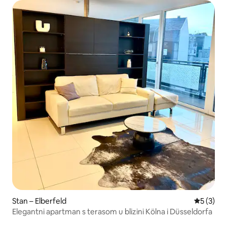
Stan – Elberfeld
Prosječna
5 (3)
Elegantni apartman s terasom u blizini Kölna i Düsseldorfa