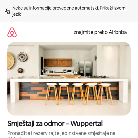
Prijeđi
Neke su informacije prevedene automatski. 
Prikaži izvorni 
na
jezik
sadržaj
Iznajmite preko Airbnba
Smještaji za odmor – Wuppertal
Pronađite i rezervirajte jedinstvene smještaje na