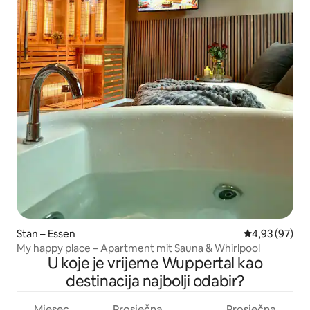
Stan – Essen
Prosječna ocje
4,93 (97)
My happy place – Apartment mit Sauna & Whirlpool
U koje je vrijeme Wuppertal kao
destinacija najbolji odabir?
Mjesec
Prosječna
Prosječna