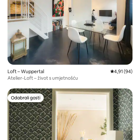
Loft – Wuppertal
Prosječna ocje
4,91 (94)
Atelier-Loft – život s umjetnošću
Odabrali gosti
Odabrali gosti