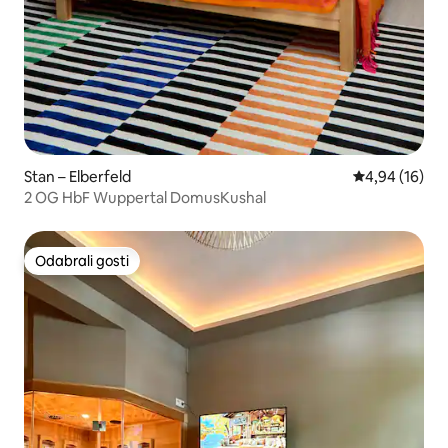
Stan – Elberfeld
Prosječna ocje
4,94 (16)
2 OG HbF Wuppertal DomusKushal
Odabrali gosti
Odabrali gosti