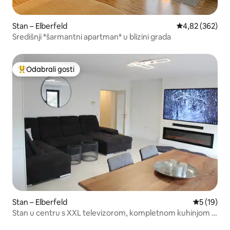
Stan – Elberfeld
Prosječna ocjen
4,82 (362)
Središnji *šarmantni apartman* u blizini grada
Odabrali gosti
Među najviše rangiranima s oznakom „Odabrali gosti”
Stan – Elberfeld
Prosječna 
5 (19)
Stan u centru s XXL televizorom, kompletnom kuhinjom i
kaminom