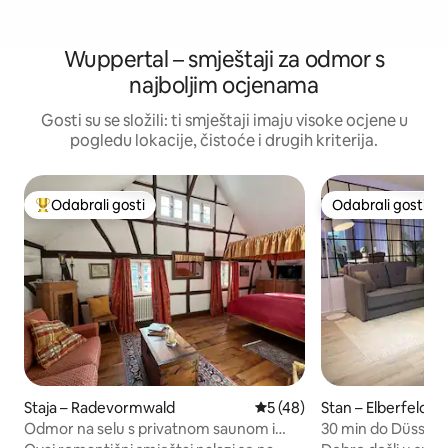
Wuppertal – smještaji za odmor s
najboljim ocjenama
Gosti su se složili: ti smještaji imaju visoke ocjene u
pogledu lokacije, čistoće i drugih kriterija.
Odabrali gosti
Odabrali gosti
Među najviše rangiranima s oznakom „Odabrali gosti”
Odabrali gosti
Staja – Radevormwald
Prosječna ocjena: 5/5, recen
5 (48)
Stan – Elberfeld
Odmor na selu s privatnom saunom i
30 min do Düsseldo
ledenom kupkom
Schwebebahna