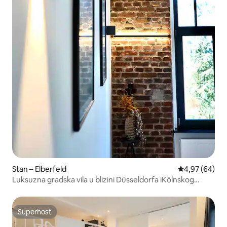
Stan – Elberfeld
Prosječna ocje
4,97 (64)
Luksuzna gradska vila u blizini Düsseldorfa iKölnskog
sajma
Superhost
Superhost