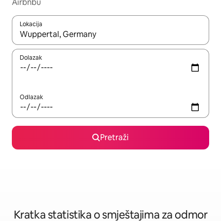
Airbnbu
Lokacija
Kada budu dostupni rezultati, moći ćete ih pregledati koristeći
Dolazak
Odlazak
Pretraži
Kratka statistika o smještajima za odmor