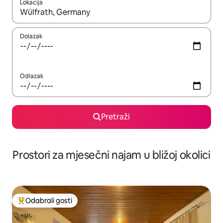
Lokacija
Kada budu dostupni rezultati, moći ćete ih pregledati koristeći
Dolazak
Odlazak
Pretraži
Prostori za mjesečni najam u bližoj okolici
Odabrali gosti
Među najviše rangiranima s oznakom „Odabrali gosti”