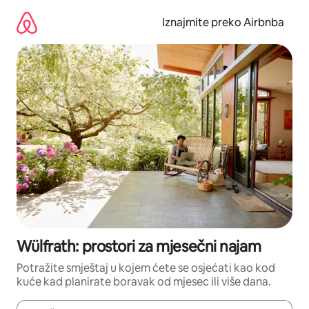
Prijeđi
na
Iznajmite preko Airbnba
sadržaj
Wülfrath: prostori za mjesečni najam
Potražite smještaj u kojem ćete se osjećati kao kod
kuće kad planirate boravak od mjesec ili više dana.