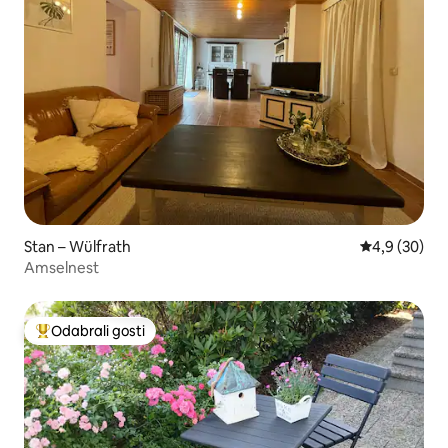
Stan – Wülfrath
Prosječna ocj
4,9 (30)
Amselnest
Odabrali gosti
Među najviše rangiranima s oznakom „Odabrali gosti”