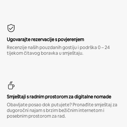
Ugovarajte rezervacije s povjerenjem
Recenzije naših pouzdanih gostiju i podrška 0 – 24
tijekom čitavog boravka u smještaju.
Smještaji s radnim prostorom za digitalne nomade
Obavljate posao dok putujete? Pronađite smještaj za
dugoročni najam s brzim bežičnim internetom i
posebnim prostorom za rad.