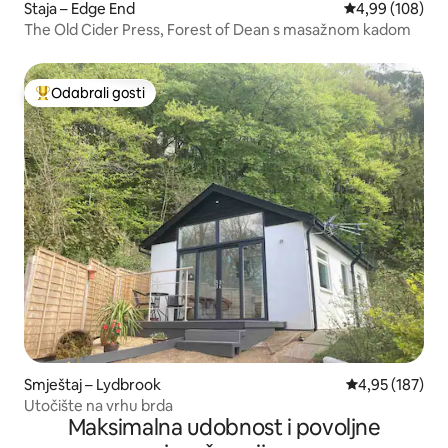
Staja – Edge End
Prosječna ocjen
4,99 (108)
The Old Cider Press, Forest of Dean s masažnom kadom
Odabrali gosti
Među najviše rangiranima s oznakom „Odabrali gosti”
Smještaj – Lydbrook
Prosječna ocjen
4,95 (187)
Utočište na vrhu brda
Maksimalna udobnost i povoljne