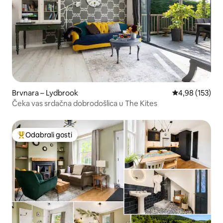
Brvnara – Lydbrook
Prosječna ocjen
4,98 (153)
Čeka vas srdačna dobrodošlica u The Kites
Odabrali gosti
Među najviše rangiranima s oznakom „Odabrali gosti”