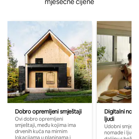
mjesečne cijene
Dobro opremljeni smještaji
Digitalni noma
ljudi
Ovi dobro opremljeni
smještaji, među kojima ima
Udobni smještaj
drvenih kuća na mirnim
nomade i ljude 
lokacijama u planinama i
daljinu s bežič