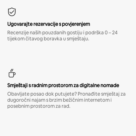
Ugovarajte rezervacije s povjerenjem
Recenzije naših pouzdanih gostiju i podrška 0 – 24
tijekom čitavog boravka u smještaju.
Smještaji s radnim prostorom za digitalne nomade
Obavljate posao dok putujete? Pronađite smještaj za
dugoročni najam s brzim bežičnim internetom i
posebnim prostorom za rad.