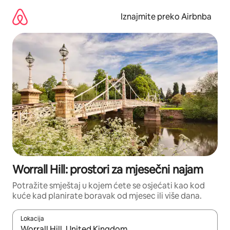
Prijeđi
na
Iznajmite preko Airbnba
sadržaj
Worrall Hill: prostori za mjesečni najam
Potražite smještaj u kojem ćete se osjećati kao kod
kuće kad planirate boravak od mjesec ili više dana.
Lokacija
Kada budu dostupni rezultati, moći ćete ih pregledati koristeći