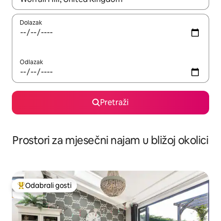
Dolazak
Odlazak
Pretraži
Prostori za mjesečni najam u bližoj okolici
Odabrali gosti
Među najviše rangiranima s oznakom „Odabrali gosti”