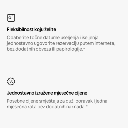
Fleksibilnost koju želite
Odaberite točne datume useljenja i iseljenja i
jednostavno ugovorite rezervaciju putem interneta,
bez dodatnih obveza ili papirologije.*
Jednostavno izražene mjesečne cijene
Posebne cijene smještaja za duži boravak i jedna
mjesečna rata bez dodatnih naknada.*