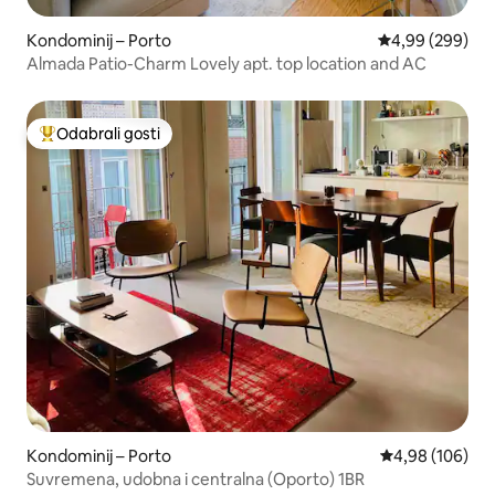
Kondominij – Porto
Prosječna ocjen
4,99 (299)
Almada Patio-Charm Lovely apt. top location and AC
Odabrali gosti
Među najviše rangiranima s oznakom „Odabrali gosti”
Kondominij – Porto
Prosječna ocjen
4,98 (106)
Suvremena, udobna i centralna (Oporto) 1BR