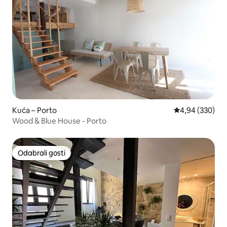
Kuća – Porto
Prosječna ocjen
4,94 (330)
Wood & Blue House - Porto
Odabrali gosti
Odabrali gosti