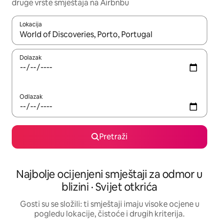
druge vrste smještaja na Airbnbu
Lokacija
Kada budu dostupni rezultati, moći ćete ih pregledati koristeći
Dolazak
Odlazak
Pretraži
Najbolje ocijenjeni smještaji za odmor u
blizini · Svijet otkrića
Gosti su se složili: ti smještaji imaju visoke ocjene u
pogledu lokacije, čistoće i drugih kriterija.