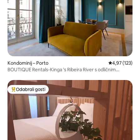
Kondominij – Porto
Prosječna ocjen
4,97 (123)
BOUTIQUE Rentals-Kinga 's Ribeira River s odličnim
pogledom
Odabrali gosti
Među najviše rangiranima s oznakom „Odabrali gosti”