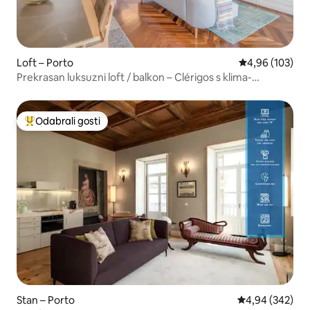
Loft – Porto
Prosječna ocjen
4,96 (103)
Prekrasan luksuzni loft / balkon – Clérigos s klima-
uređajem 4D
Odabrali gosti
Među najviše rangiranima s oznakom „Odabrali gosti”
Stan – Porto
Prosječna ocjen
4,94 (342)