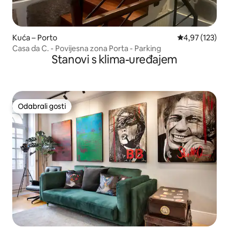
Kuća – Porto
Prosječna ocjen
4,97 (123)
Casa da C. - Povijesna zona Porta - Parking
Stanovi s klima-uređajem
Odabrali gosti
Odabrali gosti