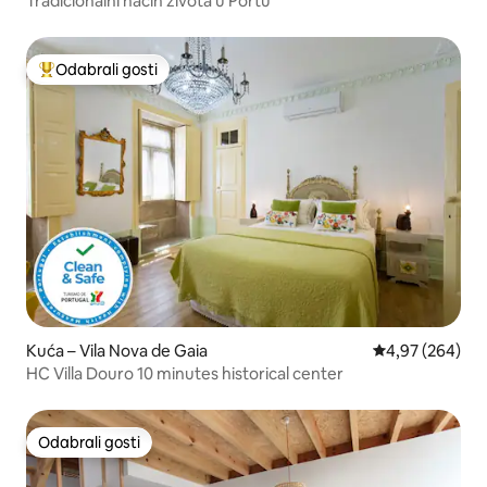
Tradicionalni način života u Portu
Odabrali gosti
Među najviše rangiranima s oznakom „Odabrali gosti”
Kuća – Vila Nova de Gaia
Prosječna ocjen
4,97 (264)
HC Villa Douro 10 minutes historical center
Odabrali gosti
Odabrali gosti