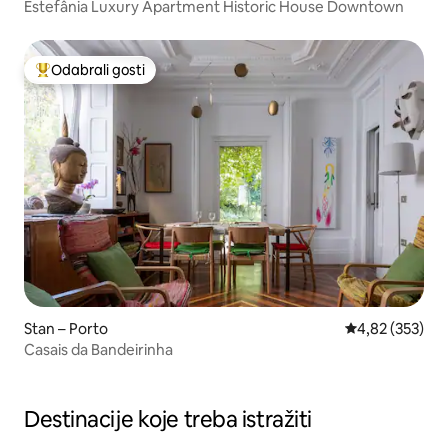
Estefânia Luxury Apartment Historic House Downtown
Odabrali gosti
Među najviše rangiranima s oznakom „Odabrali gosti”
Stan – Porto
Prosječna ocjen
4,82 (353)
Casais da Bandeirinha
Destinacije koje treba istražiti