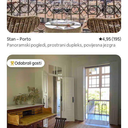
Stan – Porto
Prosječna ocjen
4,95 (195)
Panoramski pogledi, prostrani dupleks, povijesna jezgra
Odabrali gosti
Među najviše rangiranima s oznakom „Odabrali gosti”