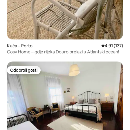
Kuća – Porto
Prosječna ocje
4,91 (137)
Cosy Home – gdje rijeka Douro prelazi u Atlantski ocean!
Odabrali gosti
Odabrali gosti