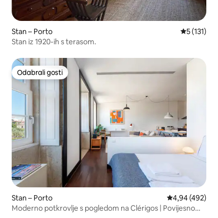
Stan – Porto
Prosječna o
5 (131)
Stan iz 1920-ih s terasom.
Odabrali gosti
Odabrali gosti
Stan – Porto
Prosječna ocjen
4,94 (492)
Moderno potkrovlje s pogledom na Clérigos | Povijesno
središte