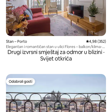
Stan – Porto
Prosječna ocjen
4,98 (352)
Elegantan i romantičan stan u ulici Flores – balkon/klima-
Drugi izvrsni smještaj za odmor u blizini ·
uređaj
Svijet otkrića
Odabrali gosti
Odabrali gosti