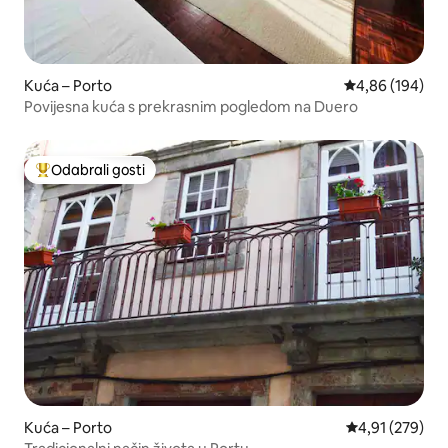
Kuća – Porto
Prosječna ocjen
4,86 (194)
Povijesna kuća s prekrasnim pogledom na Duero
Odabrali gosti
Među najviše rangiranima s oznakom „Odabrali gosti”
Kuća – Porto
Prosječna ocjen
4,91 (279)