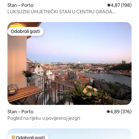
Stan – Porto
Prosječna ocjen
4,87 (198)
LUKSUZNI UMJETNIČKI STAN U CENTRU GRADA
ALMADA STAN | PORTO
Odabrali gosti
Odabrali gosti
Stan – Porto
Prosječna ocjen
4,89 (376)
Pogled na rijeku u povijesnoj jezgri
Odabrali gosti