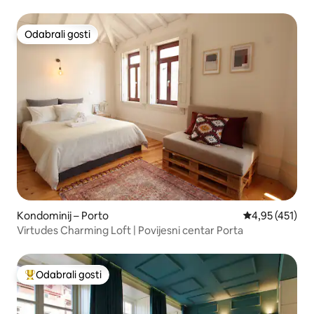
Odabrali gosti
Odabrali gosti
Kondominij – Porto
Prosječna ocjen
4,95 (451)
Virtudes Charming Loft | Povijesni centar Porta
Odabrali gosti
Među najviše rangiranima s oznakom „Odabrali gosti”