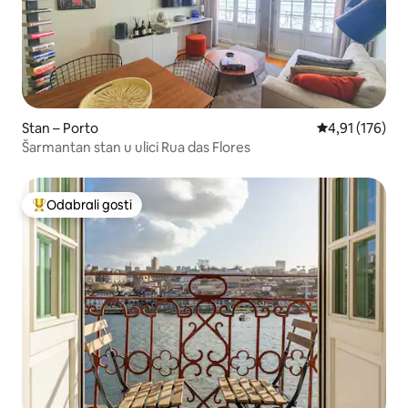
Stan – Porto
Prosječna ocjen
4,91 (176)
Šarmantan stan u ulici Rua das Flores
Odabrali gosti
Među najviše rangiranima s oznakom „Odabrali gosti”