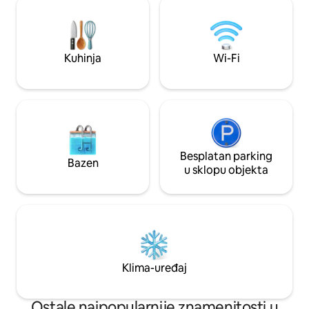
indukcijskom pločom za kuhanje,
boravak s velikim
tosterom, kuhalom za vodu i
kabelskim progra
Nexpressoom. Kupaonica s bideom i
kupaonica s tušem 
tušem, sušilom za kosu i sadržajima (gel
bračni krevet (16
Kuhinja
Wi-Fi
za tuširanje, šampon i krema za tijelo),
glačalo i daska za glačanje.
Besplatan parking
Bazen
u sklopu objekta
Klima-uređaj
Ostale najpopularnije znamenitosti u