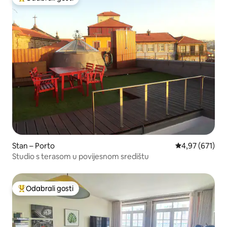
Među najviše rangiranima s oznakom „Odabrali gosti”
Stan – Porto
Prosječna ocjen
4,97 (671)
Studio s terasom u povijesnom središtu
Odabrali gosti
Među najviše rangiranima s oznakom „Odabrali gosti”