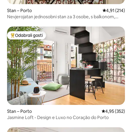
Stan – Porto
Prosječna ocjen
4,91 (214)
Nevjerojatan jednosobni stan za 3 osobe, s balkonom,
Ribeira
Odabrali gosti
Među najviše rangiranima s oznakom „Odabrali gosti”
Stan – Porto
Prosječna ocjen
4,95 (352)
Jasmine Loft - Design e Luxo no Coração do Porto