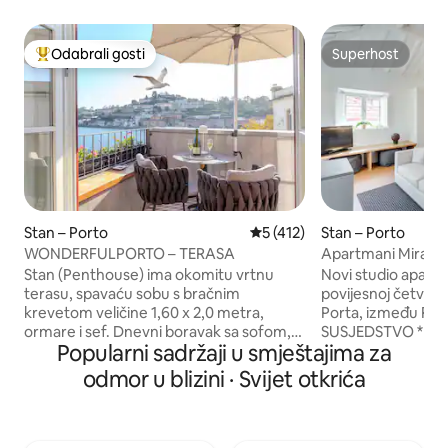
Odabrali gosti
Superhost
Među najviše rangiranima s oznakom „Odabrali gosti”
Superhost
Stan – Porto
Prosječna ocjena: 5/5, recenz
5 (412)
Stan – Porto
WONDERFULPORTO – TERASA
Apartmani Miragai
Stan (Penthouse) ima okomitu vrtnu
Novi studio apartm
terasu, spavaću sobu s bračnim
povijesnoj četvrti
krevetom veličine 1,60 x 2,0 metra,
Porta, između Ribe
ormare i sef. Dnevni boravak sa sofom,
SUSJEDSTVO * Prek
Popularni sadržaji u smještajima za
4K TV-om, kablovskim kanalima i
Ribeira udaljena j
Netflixom, Rotel bluetooth zvučnim
Tradicionalni restor
odmor u blizini · Svijet otkrića
sustavom i minibarom s besplatnim
Košarkaško igrališ
pićima dostupnim gostima. Kuhinja
(osigurana je lopta) APARTMAN
opremljena: mikrovalnom pećnicom,
Moderna dekoracija
hladnjakom, perilicom posuđa,
Potpuno opremljen