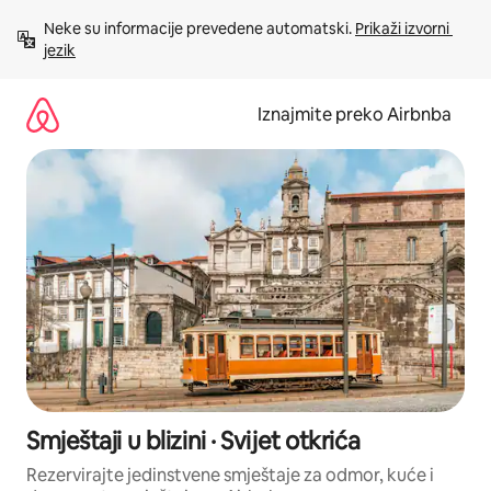
Prijeđi
Neke su informacije prevedene automatski. 
Prikaži izvorni 
na
jezik
sadržaj
Iznajmite preko Airbnba
Smještaji u blizini · Svijet otkrića
Rezervirajte jedinstvene smještaje za odmor, kuće i