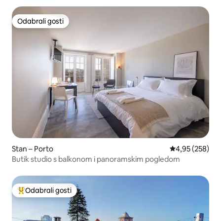
Odabrali gosti
Odabrali gosti
Stan – Porto
Prosječna ocjen
4,95 (258)
Butik studio s balkonom i panoramskim pogledom
Odabrali gosti
Među najviše rangiranima s oznakom „Odabrali gosti”