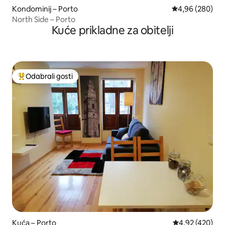
Kondominij – Porto
Prosječna ocjen
4,96 (280)
North Side – Porto
Kuće prikladne za obitelji
Odabrali gosti
Među najviše rangiranima s oznakom „Odabrali gosti”
Kuća – Porto
Prosječna ocjen
4,92 (420)