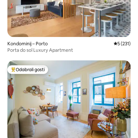
Kondominij – Porto
Prosječna o
5 (231)
Porta do sol Luxury Apartment
Odabrali gosti
Među najviše rangiranima s oznakom „Odabrali gosti”