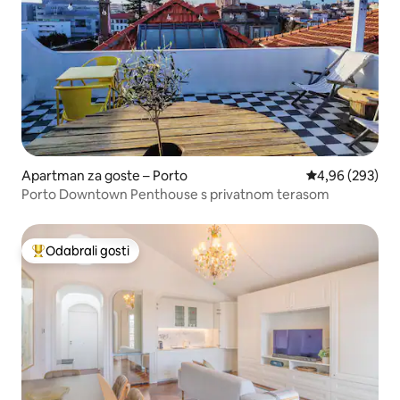
Apartman za goste – Porto
Prosječna ocjen
4,96 (293)
Porto Downtown Penthouse s privatnom terasom
Odabrali gosti
Među najviše rangiranima s oznakom „Odabrali gosti”