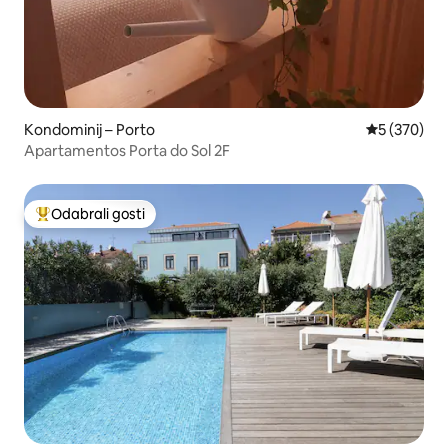
Kondominij – Porto
Prosječna oc
5 (370)
Apartamentos Porta do Sol 2F
Odabrali gosti
Među najviše rangiranima s oznakom „Odabrali gosti”