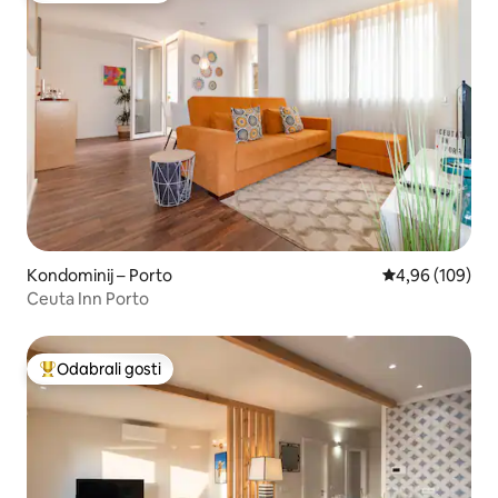
Kondominij – Porto
Prosječna ocjen
4,96 (109)
Ceuta Inn Porto
Odabrali gosti
Među najviše rangiranima s oznakom „Odabrali gosti”