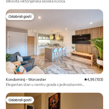
Slikovita viktorijanska seoska kućica.
Odabrali gosti
Odabrali gosti
Kondominij – Worcester
Prosječna ocjen
4,95 (103)
Elegantan stan u centru grada s jednostavnim
parkiranjem.
Odabrali gosti
Odabrali gosti