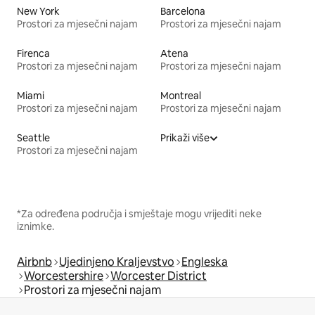
New York
Barcelona
Prostori za mjesečni najam
Prostori za mjesečni najam
Firenca
Atena
Prostori za mjesečni najam
Prostori za mjesečni najam
Miami
Montreal
Prostori za mjesečni najam
Prostori za mjesečni najam
Seattle
Prikaži više
Prostori za mjesečni najam
*Za određena područja i smještaje mogu vrijediti neke
iznimke.
Airbnb
Ujedinjeno Kraljevstvo
Engleska
Worcestershire
Worcester District
Prostori za mjesečni najam