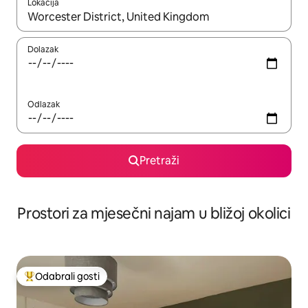
Lokacija
Kada budu dostupni rezultati, moći ćete ih pregledati koristeći
Dolazak
Odlazak
Pretraži
Prostori za mjesečni najam u bližoj okolici
Odabrali gosti
Među najviše rangiranima s oznakom „Odabrali gosti”