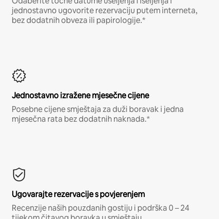
Odaberite točne datume useljenja i iseljenja i
jednostavno ugovorite rezervaciju putem interneta,
bez dodatnih obveza ili papirologije.*
Jednostavno izražene mjesečne cijene
Posebne cijene smještaja za duži boravak i jedna
mjesečna rata bez dodatnih naknada.*
Ugovarajte rezervacije s povjerenjem
Recenzije naših pouzdanih gostiju i podrška 0 – 24
tijekom čitavog boravka u smještaju.