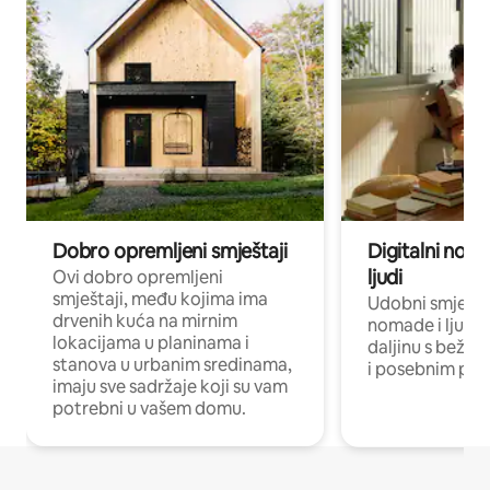
Dobro opremljeni smještaji
Digitalni noma
ljudi
Ovi dobro opremljeni
smještaji, među kojima ima
Udobni smještaj
drvenih kuća na mirnim
nomade i ljude 
lokacijama u planinama i
daljinu s bežič
stanova u urbanim sredinama,
i posebnim pro
imaju sve sadržaje koji su vam
potrebni u vašem domu.