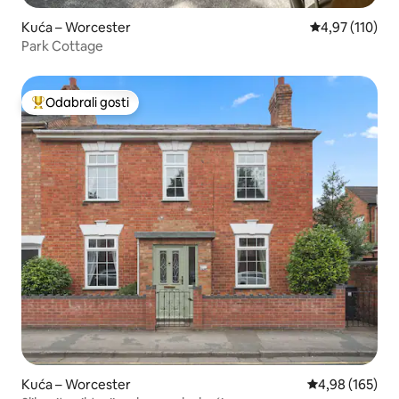
Kuća – Worcester
Prosječna ocjen
4,97 (110)
Park Cottage
Odabrali gosti
Među najviše rangiranima s oznakom „Odabrali gosti”
Kuća – Worcester
Prosječna ocjen
4,98 (165)