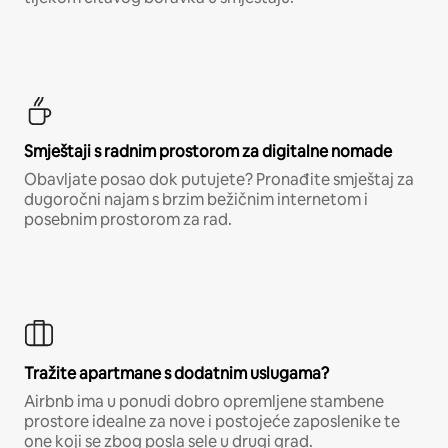
Smještaji s radnim prostorom za digitalne nomade
Obavljate posao dok putujete? Pronađite smještaj za
dugoročni najam s brzim bežičnim internetom i
posebnim prostorom za rad.
Tražite apartmane s dodatnim uslugama?
Airbnb ima u ponudi dobro opremljene stambene
prostore idealne za nove i postojeće zaposlenike te
one koji se zbog posla sele u drugi grad.