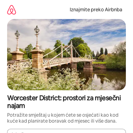
Prijeđi
na
Iznajmite preko Airbnba
sadržaj
Worcester District: prostori za mjesečni
najam
Potražite smještaj u kojem ćete se osjećati kao kod
kuće kad planirate boravak od mjesec ili više dana.