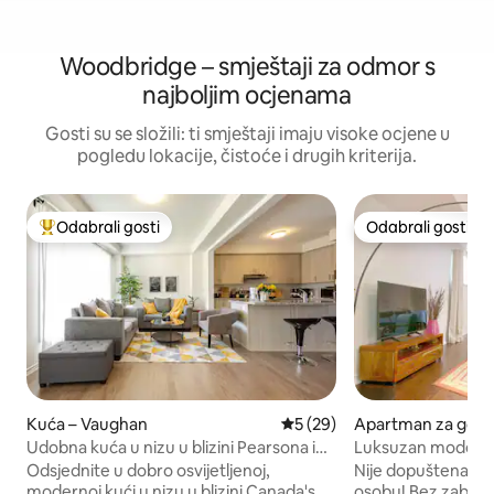
Woodbridge – smještaji za odmor s
najboljim ocjenama
Gosti su se složili: ti smještaji imaju visoke ocjene u
pogledu lokacije, čistoće i drugih kriterija.
Odabrali gosti
Odabrali gosti
Među najviše rangiranima s oznakom „Odabrali gosti”
Odabrali gosti
Kuća – Vaughan
Prosječna ocjena: 5/5, recen
5 (29)
Apartman za gost
an
Udobna kuća u nizu u blizini Pearsona i
Luksuzan moderni
mjesta za vjenčanja
podrumu
Odsjednite u dobro osvijetljenoj,
Nije dopuštena rez
modernoj kući u nizu u blizini Canada's
osobu! Bez zabava!