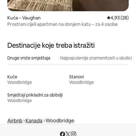
Kuća – Vaughan
Prosječna ocje
4,93 (28)
Prostrani cijeli apartman na donjem katu – za 4 osobe
Destinacije koje treba istražiti
Druge vrste smještaja
Najpopularnije znamenitosti u okolici
Kuće
Stanovi
Woodbridge
Woodbridge
Smještaji prikladni za obitelji
Woodbridge
Airbnb
Kanada
Woodbridge