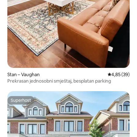
Stan – Vaughan
Prosječna ocje
4,85 (39)
Prekrasan jednosobni smještaj, besplatan parking
Superhost
Superhost