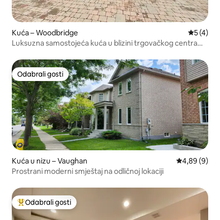
Kuća – Woodbridge
Prosječna
5 (4)
Luksuzna samostojeća kuća u blizini trgovačkog centra
Vaughan Mills i javnog prijevoza
Odabrali gosti
Odabrali gosti
Kuća u nizu – Vaughan
Prosječna ocj
4,89 (9)
Prostrani moderni smještaj na odličnoj lokaciji
Odabrali gosti
Među najviše rangiranima s oznakom „Odabrali gosti”