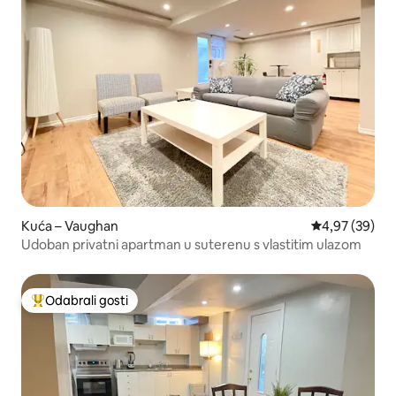
Kuća – Vaughan
Prosječna ocje
4,97 (39)
Udoban privatni apartman u suterenu s vlastitim ulazom
Odabrali gosti
Među najviše rangiranima s oznakom „Odabrali gosti”