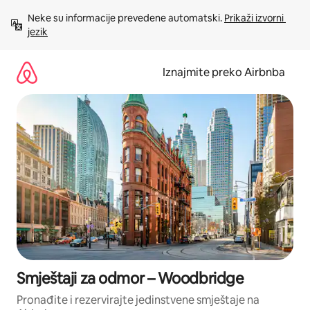
Prijeđi
Neke su informacije prevedene automatski. 
Prikaži izvorni 
na
jezik
sadržaj
Iznajmite preko Airbnba
Smještaji za odmor – Woodbridge
Pronađite i rezervirajte jedinstvene smještaje na