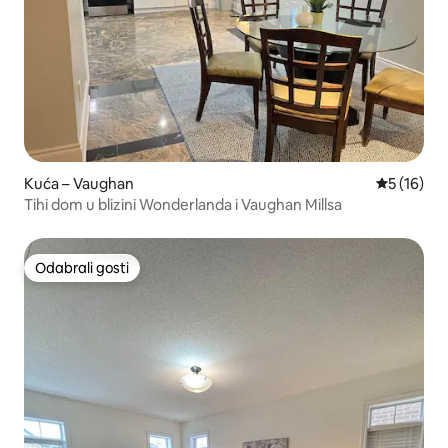
Kuća – Vaughan
Prosječna 
5 (16)
Tihi dom u blizini Wonderlanda i Vaughan Millsa
Odabrali gosti
Odabrali gosti