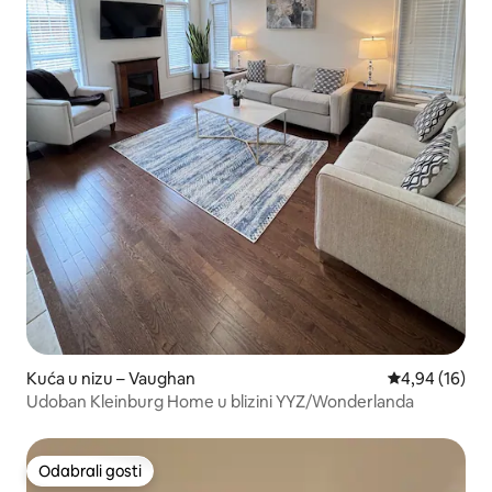
Kuća u nizu – Vaughan
Prosječna ocje
4,94 (16)
Udoban Kleinburg Home u blizini YYZ/Wonderlanda
Odabrali gosti
Odabrali gosti