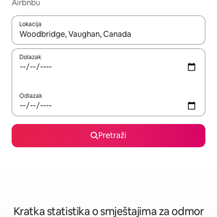
Airbnbu
Lokacija
Kada budu dostupni rezultati, moći ćete ih pregledati koristeći
Dolazak
Odlazak
Pretraži
Kratka statistika o smještajima za odmor