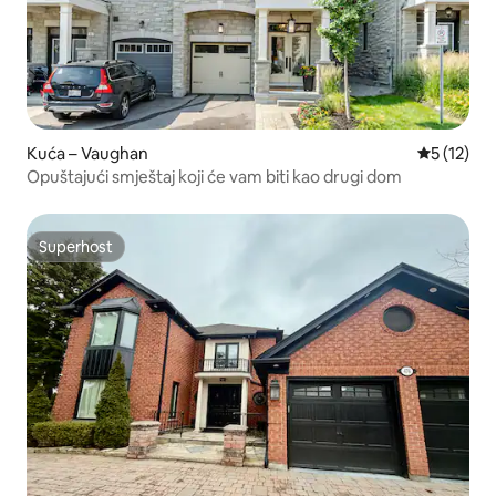
Kuća – Vaughan
Prosječna 
5 (12)
Opuštajući smještaj koji će vam biti kao drugi dom
Superhost
Superhost