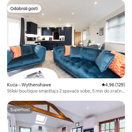
Odabrali gosti
Odabrali gosti
Kuća – Wythenshawe
Prosječna ocjen
4,96 (129)
Stilski boutique smještaj s 2 spavaće sobe, 5 min do zračne
luke
Superhost
Superhost