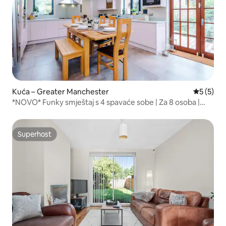
Kuća – Greater Manchester
Prosječna
5 (5)
*NOVO* Funky smještaj s 4 spavaće sobe | Za 8 osoba |
Prilaz | PS4
Superhost
Superhost