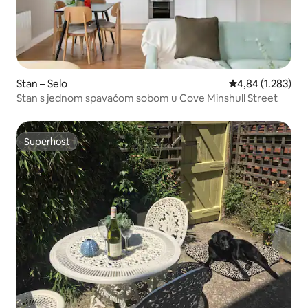
Stan – Selo
Prosječna ocjena:
4,84 (1.283)
Stan s jednom spavaćom sobom u Cove Minshull Street
Superhost
Superhost