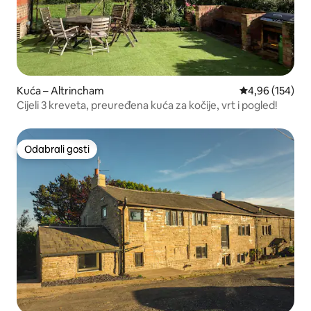
Kuća – Altrincham
Prosječna ocjen
4,96 (154)
Cijeli 3 kreveta, preuređena kuća za kočije, vrt i pogled!
Odabrali gosti
Odabrali gosti