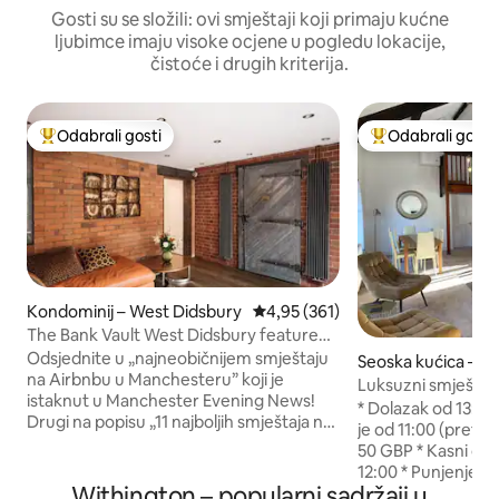
Gosti su se složili: ovi smještaji koji primaju kućne
ljubimce imaju visoke ocjene u pogledu lokacije,
čistoće i drugih kriterija.
Odabrali gosti
Odabrali gosti
Među najviše rangiranima s oznakom „Odabrali gosti”
Među najviše ran
Kondominij – West Didsbury
Prosječna ocjena: 4,95/5, recenz
4,95 (361)
The Bank Vault West Didsbury featured
in the Press
Odsjednite u „najneobičnijem smještaju
Seoska kućica – So
na Airbnbu u Manchesteru” koji je
gton
Luksuzni smještaj 
istaknut u Manchester Evening News!
privatnim balkon
* Dolazak od 13:00 * Rani dolazak mogu
Drugi na popisu „11 najboljih smještaja na
je od 11:00 (pretho
Airbnbu u Manchesteru” u časopisu The
50 GBP * Kasni odlazak u nedjelju do
Times u svibnju 2024. Pravi užitak za
12:00 * Punjenje električnog vozila
poslovne ili privatne putnike. Prespavajte
Withington – popularni sadržaji u
(unaprijed rezervi