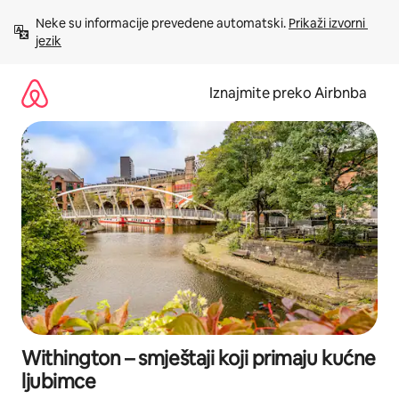
Prijeđi
Neke su informacije prevedene automatski. 
Prikaži izvorni 
na
jezik
sadržaj
Iznajmite preko Airbnba
Withington – smještaji koji primaju kućne
ljubimce