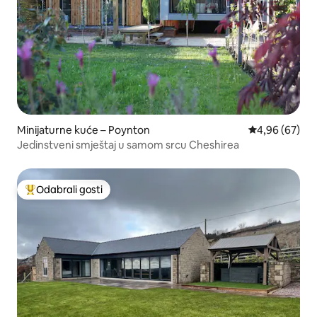
Minijaturne kuće – Poynton
Prosječna ocje
4,96 (67)
Jedinstveni smještaj u samom srcu Cheshirea
Odabrali gosti
Među najviše rangiranima s oznakom „Odabrali gosti”