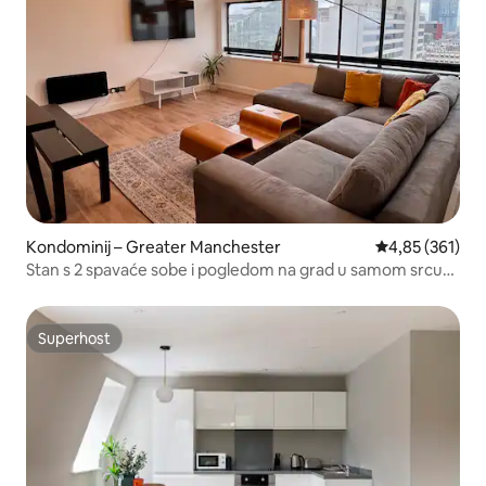
Kondominij – Greater Manchester
Prosječna ocjen
4,85 (361)
Stan s 2 spavaće sobe i pogledom na grad u samom srcu
Manchestera.
Superhost
Superhost