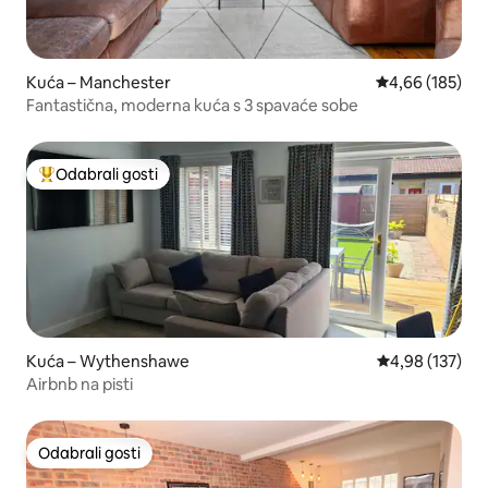
Kuća – Manchester
Prosječna ocjen
4,66 (185)
Fantastična, moderna kuća s 3 spavaće sobe
Odabrali gosti
Među najviše rangiranima s oznakom „Odabrali gosti”
Kuća – Wythenshawe
Prosječna ocjen
4,98 (137)
Airbnb na pisti
Odabrali gosti
Odabrali gosti