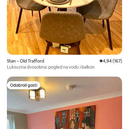
Stan – Old Trafford
Prosječna ocjen
4,94 (167)
Luksuzna dvosobna: pogled na vodu i balkon
Odabrali gosti
Odabrali gosti