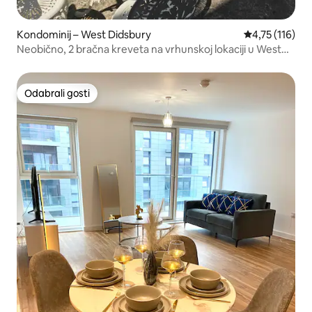
Kondominij – West Didsbury
Prosječna ocje
4,75 (116)
Neobično, 2 bračna kreveta na vrhunskoj lokaciji u West
Didsburyju
Odabrali gosti
Odabrali gosti