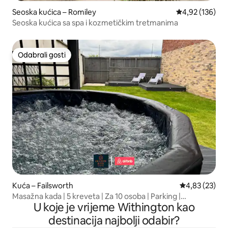
Seoska kućica – Romiley
Prosječna ocjen
4,92 (136)
Seoska kućica sa spa i kozmetičkim tretmanima
Odabrali gosti
Odabrali gosti
Kuća – Failsworth
Prosječna ocje
4,83 (23)
Masažna kada | 5 kreveta | Za 10 osoba | Parking |
U koje je vrijeme Withington kao
Manchester
destinacija najbolji odabir?