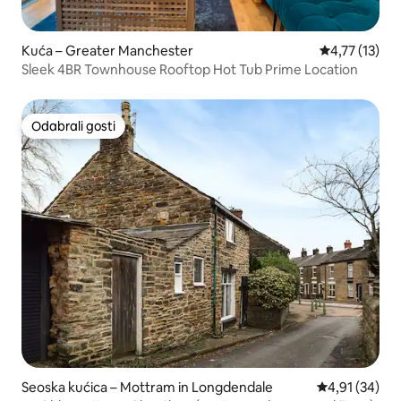
Kuća – Greater Manchester
Prosječna ocj
4,77 (13)
Sleek 4BR Townhouse Rooftop Hot Tub Prime Location
Odabrali gosti
Odabrali gosti
Seoska kućica – Mottram in Longdendale
Prosječna ocje
4,91 (34)