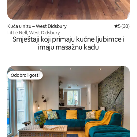
Kuća u nizu – West Didsbury
Prosječna o
5 (30)
Little Nell, West Didsbury
Smještaji koji primaju kućne ljubimce i
imaju masažnu kadu
Odabrali gosti
Odabrali gosti