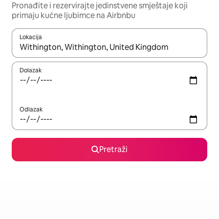
Pronađite i rezervirajte jedinstvene smještaje koji
primaju kućne ljubimce na Airbnbu
Lokacija
Kada budu dostupni rezultati, moći ćete ih pregledati koristeći
Dolazak
Odlazak
Pretraži