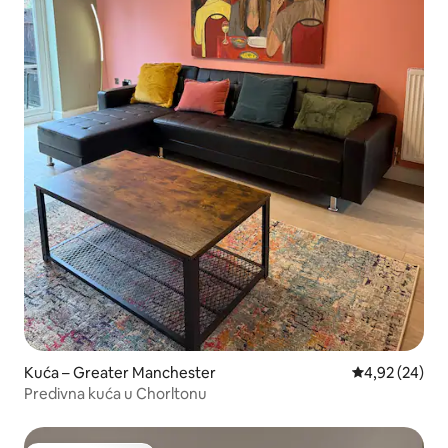
Kuća – Greater Manchester
Prosječna ocje
4,92 (24)
Predivna kuća u Chorltonu