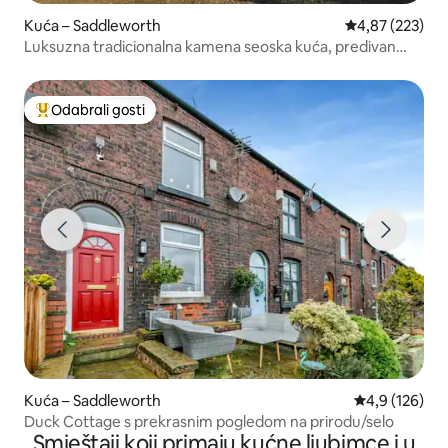
Kuća – Saddleworth
Prosječna ocjen
4,87 (223)
Luksuzna tradicionalna kamena seoska kuća, predivan
pogled
Odabrali gosti
Među najviše rangiranima s oznakom „Odabrali gosti”
Kuća – Saddleworth
Prosječna ocje
4,9 (126)
Duck Cottage s prekrasnim pogledom na prirodu/selo
Smještaji koji primaju kućne ljubimce i u