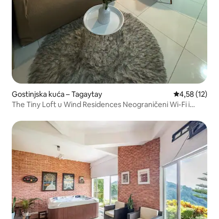
Gostinjska kuća – Tagaytay
Prosječna ocje
4,58 (12)
The Tiny Loft u Wind Residences Neograničeni Wi-Fi i
Netflix