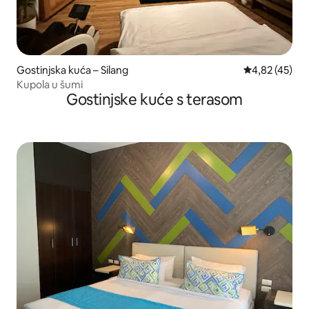
Gostinjska kuća – Silang
Prosječna ocje
4,82 (45)
Kupola u šumi
Gostinjske kuće s terasom