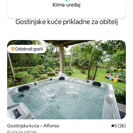
Klima-uređaj
Gostinjske kuće prikladne za obitelj
Odabrali gosti
Među najviše rangiranima s oznakom „Odabrali gosti”
Gostinjska kuća – Alfonso
Prosječna o
5 (26)
Kuća sa satom