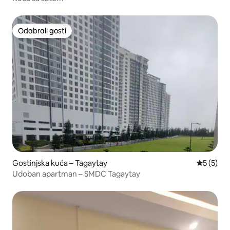
Odabrali gosti
Odabrali gosti
Gostinjska kuća – Tagaytay
Prosječna
5 (5)
Udoban apartman – SMDC Tagaytay