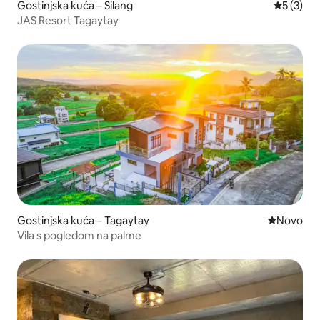
Gostinjska kuća – Silang
Prosječna
5 (3)
JAS Resort Tagaytay
Gostinjska kuća – Tagaytay
Novi smješ
Novo
Vila s pogledom na palme