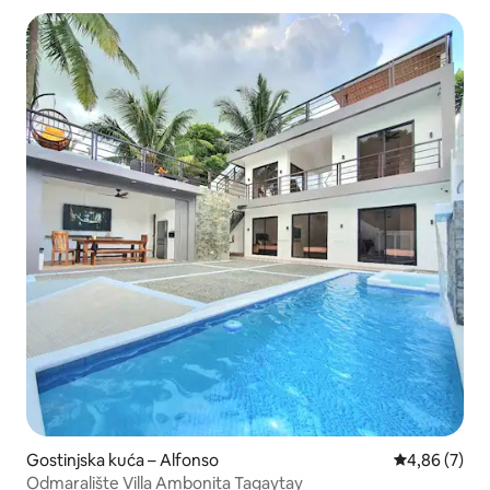
Gostinjska kuća – Alfonso
Prosječna ocj
4,86 (7)
Odmaralište Villa Ambonita Tagaytay