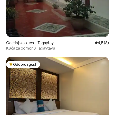
Gostinjska kuća – Tagaytay
Prosječna o
4,5 (8)
Kuća za odmor u Tagaytayu
Odabrali gosti
Među najviše rangiranima s oznakom „Odabrali gosti”