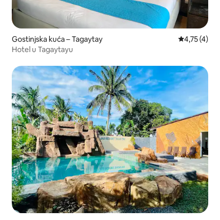
Gostinjska kuća – Tagaytay
Prosječna oc
4,75 (4)
Hotel u Tagaytayu