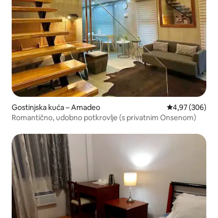
Gostinjska kuća – Amadeo
Prosječna ocjen
4,97 (306)
Romantično, udobno potkrovlje (s privatnim Onsenom)