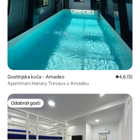
Gostinjska kuća – Amadeo
Prosječna o
4,6 (5)
Apartmani Hanary Trevaux u Amadeu
Odabrali gosti
Odabrali gosti