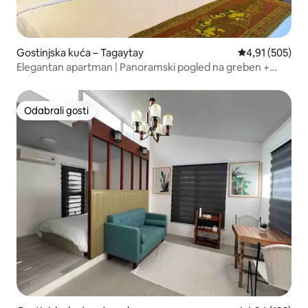
Gostinjska kuća – Tagaytay
Prosječna ocjen
4,91 (505)
Elegantan apartman | Panoramski pogled na greben +
besplatan parking
Odabrali gosti
Odabrali gosti