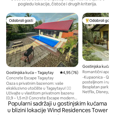
pogledu lokacije, čistoće i drugih kriterija.
Odabrali gosti
Odabrali gosti
Odabrali gosti
Među najviše ran
Gostinjska kuća –
Romantični apart
Gostinjska kuća – Tagaytay
Prosječna ocjena: 4,95/5, recen
4,95 (76)
kadom i pogledom 
-Kupaonica - Quee
Concrete Escape Tagaytay
posteljinom i ručni
Oaza s privatnim bazenom: vaše
Besplatan parking - Wi-Fi 
ekskluzivno utočište u Tagaytayu! 🏊‍♂️
Netflix, Disney, 
Uživajte u vlastitom privatnom bazenu
klima-uređaj - šam
(0,9 – 1,5 m)! Concrete Escape moderna
papir - Namjenski p
Popularni sadržaji u gostinjskim kućama
je brvnara namijenjena grupama. Cijeli je
sobi za opuštanje 
objekt isključivo vaš! 🔥 ISTAKNUTO: ✅
u blizini lokacije Wind Residences Tower
pećnica/kuhalo za 
Zabava na otvorenom: poseban prostor