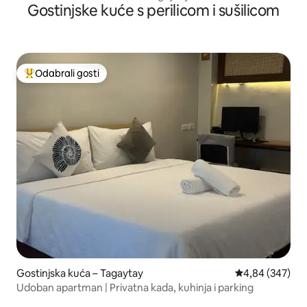
Gostinjske kuće s perilicom i sušilicom
Odabrali gosti
Među najviše rangiranima s oznakom „Odabrali gosti”
Gostinjska kuća – Tagaytay
Prosječna ocjen
4,84 (347)
Udoban apartman | Privatna kada, kuhinja i parking