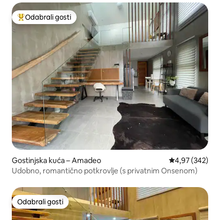
Odabrali gosti
Među najviše rangiranima s oznakom „Odabrali gosti”
Gostinjska kuća – Amadeo
Prosječna ocjen
4,97 (342)
Udobno, romantično potkrovlje (s privatnim Onsenom)
Odabrali gosti
Odabrali gosti