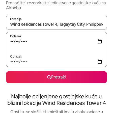
Pronađite i rezervirajte jedinstvene gostinjske kuće na
Airbnbu
Lokacija
Kada budu dostupni rezultati, moći ćete ih pregledati koristeći
Dolazak
Odlazak
Pretraži
Najbolje ocijenjene gostinjske kuće u
blizini lokacije Wind Residences Tower 4
Gosti su se složili: ti smještaji imaju visoke ocjene u