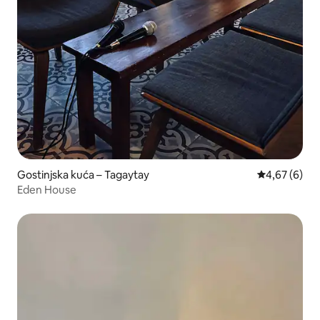
Gostinjska kuća – Tagaytay
Prosječna ocj
4,67 (6)
Eden House