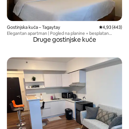
Gostinjska kuća – Tagaytay
Prosječna ocjen
4,93 (443)
Elegantan apartman | Pogled na planine + besplatan
Druge gostinjske kuće
parking + Wi-Fi