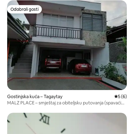
Odabrali gosti
Odabrali gosti
Gostinjska kuća – Tagaytay
Prosječna
5 (6)
MALZ PLACE – smještaj za obiteljsku putovanja (spavaćih
soba: 2)