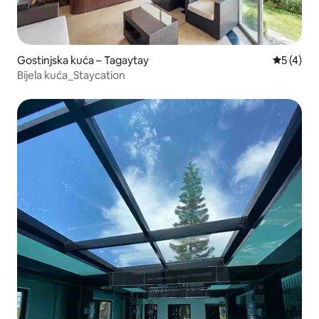
Gostinjska kuća – Tagaytay
Prosječna
5 (4)
Bijela kuća_Staycation