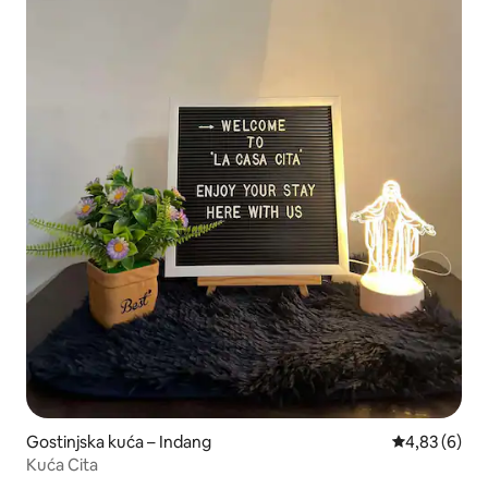
Gostinjska kuća – Indang
Prosječna ocj
4,83 (6)
Kuća Cita