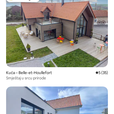
Među najviše rangiranima s oznakom „Odabrali gosti”
Kuća – Belle-et-Houllefort
Prosječna 
5 (35)
Smještaj u srcu prirode