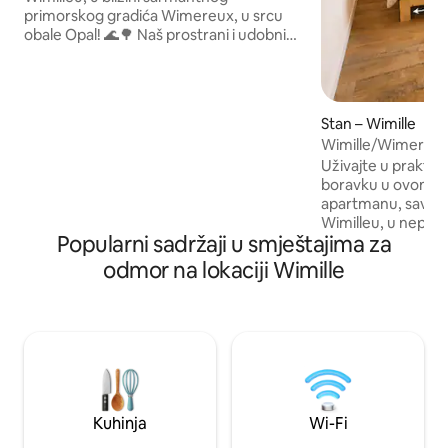
primorskog gradića Wimereux, u srcu
obale Opal! 🌊🌳 Naš prostrani i udobni
smještaj može primiti najviše 8 gostiju. 🌺
Uživajte u pogledu na cvjetno dvorište i
toranj iz 18. stoljeća koji osvjetljava svaku
večer. 🛏️ Posteljina je osigurana, a
Stan – Wimille
kreveti su namješteni za bezbrižan
boravak. 🚗 Besplatan parking u dvorištu.
Uživajte u prakti
Savršeno mjesto za opuštajući odmor
boravku u ovom i
između mora i sela, a plaža je udaljena
apartmanu, savrš
svega nekoliko minuta!🌞
Wimilleu, u neposre
Popularni sadržaji u smještajima za
Wimereux (nekolik
Smještaj se nalazi
odmor na lokaciji Wimille
željezničkog kolo
Wimille/Wimereux,
parkiralištem (uklj
punjenje električnih vozil
boravak u dvoje na 
putovanje. Besplatan Wi-Fi i NETFLIX.
Imat ćete krevet d
pruža vrhunsku u
Kuhinja
Wi-Fi