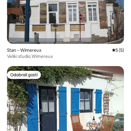
Stan – Wimereux
Prosječna
5 (5)
Veliki studio Wimereux
Odabrali gosti
Odabrali gosti