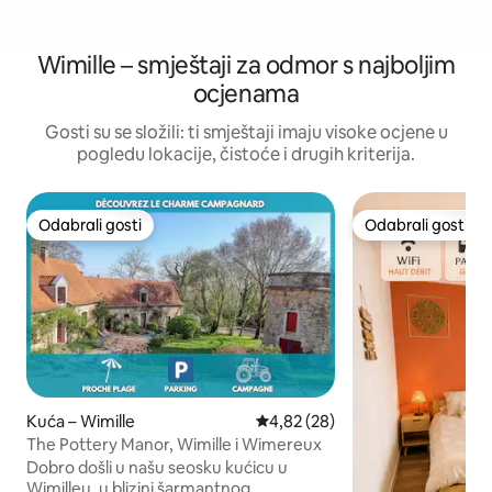
Wimille – smještaji za odmor s najboljim
ocjenama
Gosti su se složili: ti smještaji imaju visoke ocjene u
pogledu lokacije, čistoće i drugih kriterija.
Odabrali gosti
Odabrali gosti
Odabrali gosti
Odabrali gosti
Kuća – Wimille
Prosječna ocjena: 4,82/5, recen
4,82 (28)
The Pottery Manor, Wimille i Wimereux
Dobro došli u našu seosku kućicu u
Wimilleu, u blizini šarmantnog