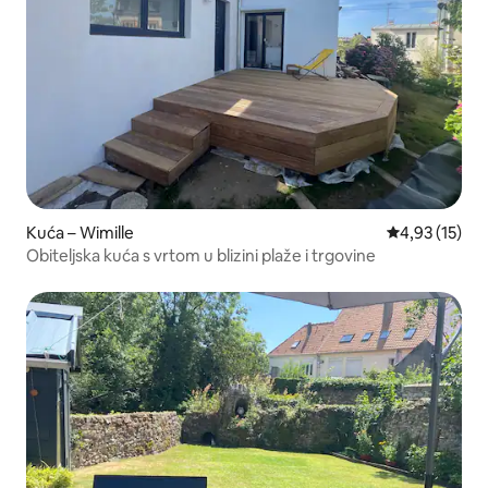
Kuća – Wimille
Prosječna ocje
4,93 (15)
Obiteljska kuća s vrtom u blizini plaže i trgovine