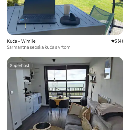
Kuća – Wimille
Prosječna
5 (4)
Šarmantna seoska kuća s vrtom
Superhost
Superhost