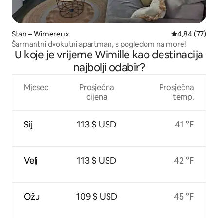
Stan – Wimereux
Prosječna ocje
4,84 (77)
Šarmantni dvokutni apartman, s pogledom na more!
U koje je vrijeme Wimille kao destinacija
najbolji odabir?
Mjesec
Prosječna
Prosječna
cijena
temp.
Sij
113 $ USD
41 °F
Velj
113 $ USD
42 °F
Ožu
109 $ USD
45 °F