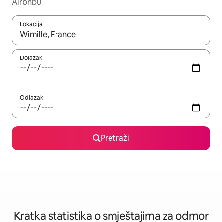
Airbnbu
Lokacija
Kada budu dostupni rezultati, moći ćete ih pregledati koristeći
Dolazak
Odlazak
Pretraži
Kratka statistika o smještajima za odmor