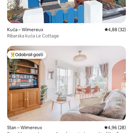
Kuća – Wimereux
Prosječna ocje
4,88 (32)
Ribarska kuća Le Cottage
Odabrali gosti
Među najviše rangiranima s oznakom „Odabrali gosti”
Stan – Wimereux
Prosječna ocje
4,96 (28)