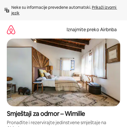
Prijeđi
Neke su informacije prevedene automatski. 
Prikaži izvorni 
na
jezik
sadržaj
Iznajmite preko Airbnba
Smještaji za odmor – Wimille
Pronađite i rezervirajte jedinstvene smještaje na