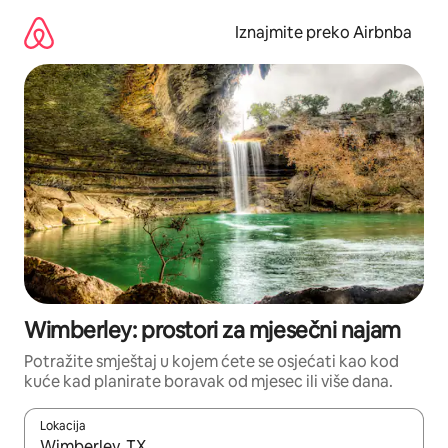
Prijeđi
na
Iznajmite preko Airbnba
sadržaj
Wimberley: prostori za mjesečni najam
Potražite smještaj u kojem ćete se osjećati kao kod
kuće kad planirate boravak od mjesec ili više dana.
Lokacija
Kada budu dostupni rezultati, moći ćete ih pregledati koristeći