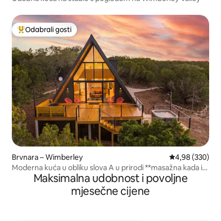
Odabrali gosti
Među najviše rangiranima s oznakom „Odabrali gosti”
Brvnara – Wimberley
Prosječna ocjen
4,98 (330)
Moderna kuća u obliku slova A u prirodi **masažna kada i
Maksimalna udobnost i povoljne
pogled**
mjesečne cijene