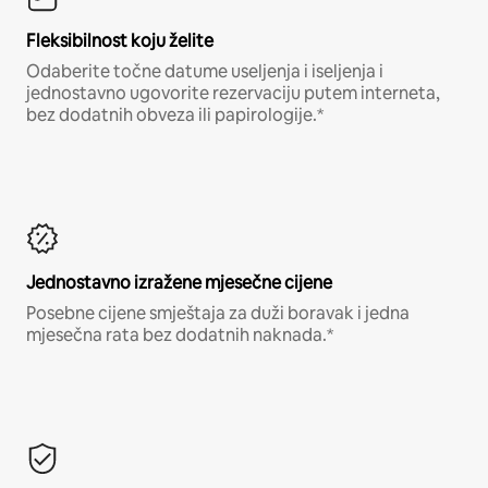
Fleksibilnost koju želite
Odaberite točne datume useljenja i iseljenja i
jednostavno ugovorite rezervaciju putem interneta,
bez dodatnih obveza ili papirologije.*
Jednostavno izražene mjesečne cijene
Posebne cijene smještaja za duži boravak i jedna
mjesečna rata bez dodatnih naknada.*