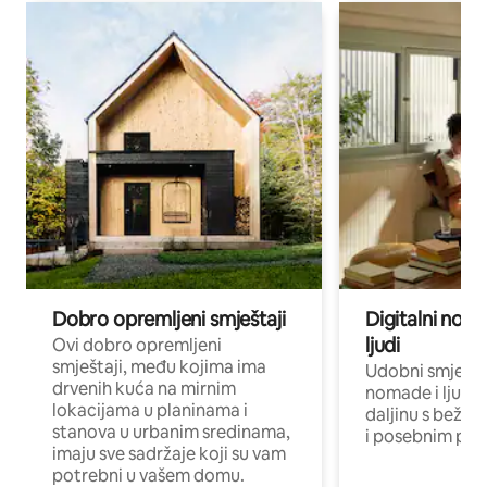
Dobro opremljeni smještaji
Digitalni noma
ljudi
Ovi dobro opremljeni
smještaji, među kojima ima
Udobni smještaj
drvenih kuća na mirnim
nomade i ljude 
lokacijama u planinama i
daljinu s bežič
stanova u urbanim sredinama,
i posebnim pro
imaju sve sadržaje koji su vam
potrebni u vašem domu.