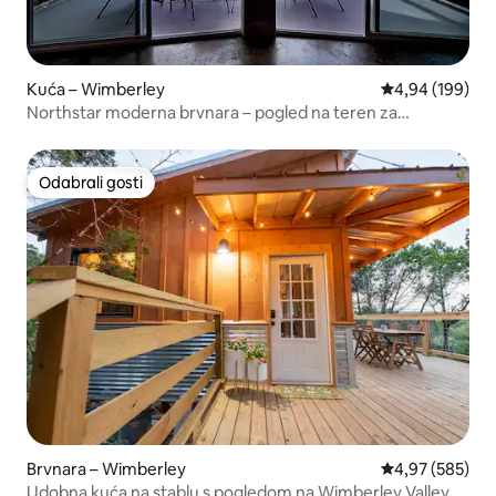
Kuća – Wimberley
Prosječna ocjen
4,94 (199)
Northstar moderna brvnara – pogled na teren za
pickleball i bazen!
Odabrali gosti
Odabrali gosti
Brvnara – Wimberley
Prosječna ocjen
4,97 (585)
Udobna kuća na stablu s pogledom na Wimberley Valley