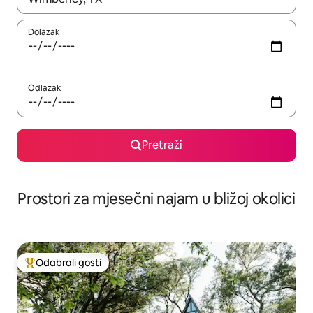
Dolazak
Odlazak
Pretraži
Prostori za mjesečni najam u bližoj okolici
Odabrali gosti
Među najviše rangiranima s oznakom „Odabrali gosti”