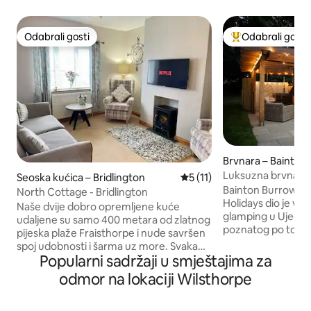
Odabrali gosti
Odabrali gosti
Odabrali gosti
Među najviše ran
Brvnara – Bainton, 
Yorkshire
Luksuzna brvnara
Seoska kućica – Bridlington
Prosječna ocjena: 5/5, recen
5 (11)
kadom na drva
Bainton Burrows 
North Cottage - Bridlington
Holidays dio je v
Naše dvije dobro opremljene kuće
glamping u Ujedinje
udaljene su samo 400 metara od zlatnog
poznatog po tome 
pijeska plaže Fraisthorpe i nude savršen
20 godina pruža „
spoj udobnosti i šarma uz more. Svaka
prekrasnoj prirodi”. Smještene u bliz
Popularni sadržaji u smještajima za
ima tri prostrane spavaće sobe, idealne
mirnog sela Bainton 
za obitelji. U unutrašnjosti se nalazi veliki
odmor na lokaciji Wilsthorpe
naše drvene kuće
dnevni boravak za opuštanje, prostrani
selu s jednostavn
blagovaonski prostor i potpuno
sadržajima i prek