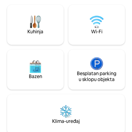
opremljena kuhinja sa svime što vam je
području East Yorkshirea. 
potrebno. Privatni vrt savršen je za
posjedu nalaze dvi
objedovanje na otvorenom ili uživanje u
vlastitom kupaon
morskom zraku. Vaše utočište na obali
kadom, a mogu pri
čeka vas sa stilskim interijerima i
obitelji i grupe.
udobnostima kao kod kuće.
Kuhinja
Wi-Fi
Besplatan parking
Bazen
u sklopu objekta
Klima-uređaj