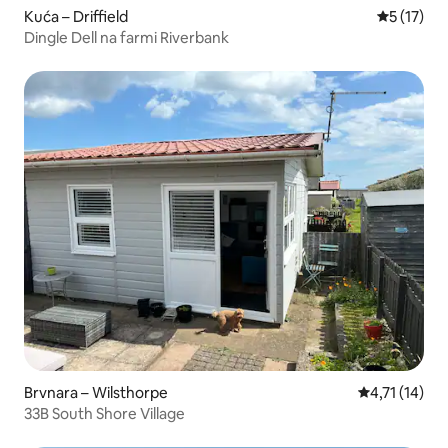
Kuća – Driffield
Prosječna 
5 (17)
Dingle Dell na farmi Riverbank
Brvnara – Wilsthorpe
Prosječna ocj
4,71 (14)
33B South Shore Village