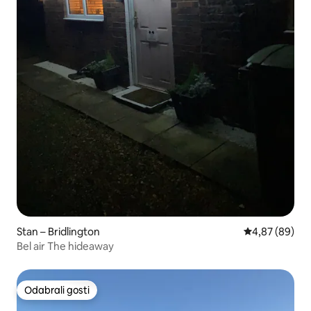
Stan – Bridlington
Prosječna ocje
4,87 (89)
Bel air The hideaway
Odabrali gosti
Odabrali gosti