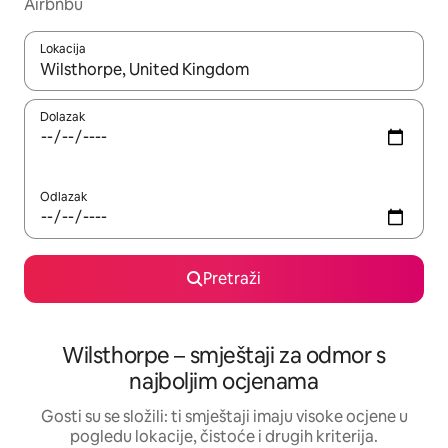
Airbnbu
Lokacija
Kada budu dostupni rezultati, moći ćete ih pregledati koristeći
Dolazak
Odlazak
Pretraži
Wilsthorpe – smještaji za odmor s
najboljim ocjenama
Gosti su se složili: ti smještaji imaju visoke ocjene u
pogledu lokacije, čistoće i drugih kriterija.