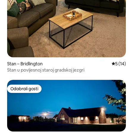
Stan – Bridlington
Prosječna 
5 (14)
Stan u povijesnoj staroj gradskoj jezgri
Odabrali gosti
Odabrali gosti