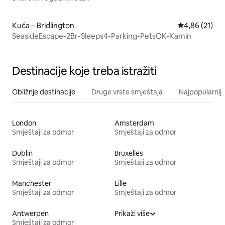
Kuća – Bridlington
Prosječna ocje
4,86 (21)
SeasideEscape-2Br-Sleeps4-Parking-PetsOK-Kamin
Destinacije koje treba istražiti
Obližnje destinacije
Druge vrste smještaja
Najpopularnije
London
Amsterdam
Smještaji za odmor
Smještaji za odmor
Dublin
Bruxelles
Smještaji za odmor
Smještaji za odmor
Manchester
Lille
Smještaji za odmor
Smještaji za odmor
Antwerpen
Prikaži više
Smještaji za odmor