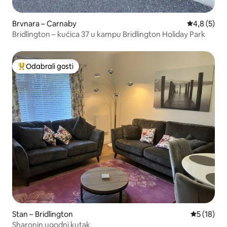
Brvnara – Carnaby
Prosječna o
4,8 (5)
Bridlington – kućica 37 u kampu Bridlington Holiday Park
Odabrali gosti
Među najviše rangiranima s oznakom „Odabrali gosti”
Stan – Bridlington
Prosječna 
5 (18)
Sharonin ugodni kutak