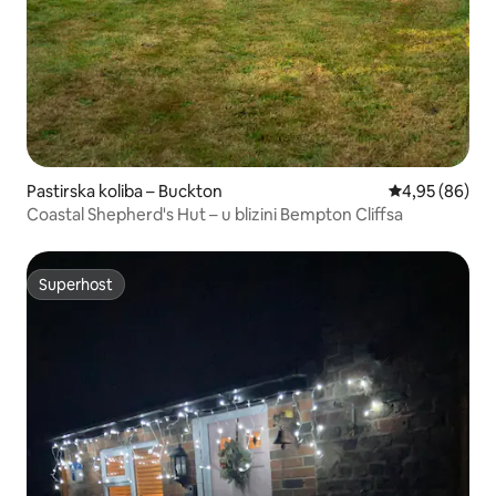
Pastirska koliba – Buckton
Prosječna ocje
4,95 (86)
Coastal Shepherd's Hut – u blizini Bempton Cliffsa
Superhost
Superhost