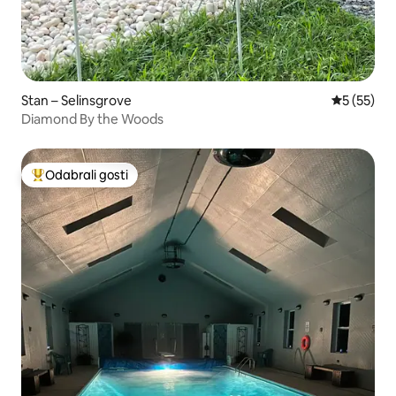
Stan – Selinsgrove
Prosječna 
5 (55)
Diamond By the Woods
Odabrali gosti
Među najviše rangiranima s oznakom „Odabrali gosti”