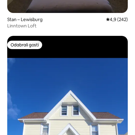
Stan – Lewisburg
Prosječna ocje
4,9 (242)
Linntown Loft
Odabrali gosti
Odabrali gosti