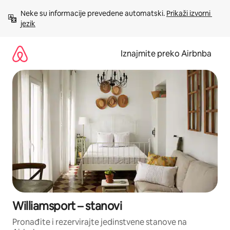
Prijeđi
Neke su informacije prevedene automatski. 
Prikaži izvorni 
na
jezik
sadržaj
Iznajmite preko Airbnba
Williamsport – stanovi
Pronađite i rezervirajte jedinstvene stanove na