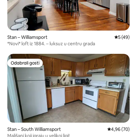
Stan – Williamsport
Prosječna o
5 (49)
*Novi* loft iz 1884. – luksuz u centru grada
Odabrali gosti
Odabrali gosti
Stan – South Williamsport
Prosječna ocje
4,96 (70)
Mališani koji igraju u velikoj ligi!