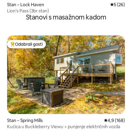
Stan – Lock Haven
Prosječna o
5 (26)
Lion's Pass (3br stan)
Stanovi s masažnom kadom
Odabrali gosti
Među najviše rangiranima s oznakom „Odabrali gosti”
Stan – Spring Mills
Prosječna ocje
4,9 (168)
Kućica u Buckleberry Viewu > punjenje električnih vozila