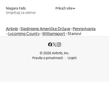
Niagara Falls
Prikaži više
Smještaji za odmor
Airbnb
Sjedinjene Američke Države
Pennsylvania
Lycoming County
Williamsport
Stanovi
© 2026 Airbnb, Inc.
Pravila o privatnosti
Uvjeti