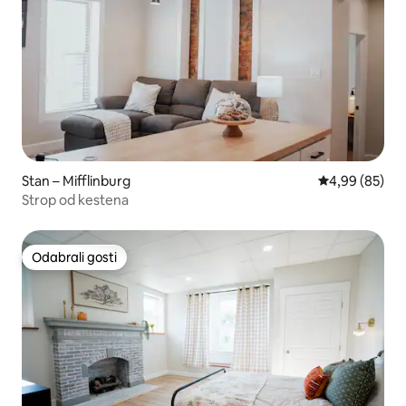
Stan – Mifflinburg
Prosječna ocje
4,99 (85)
Strop od kestena
Odabrali gosti
Odabrali gosti