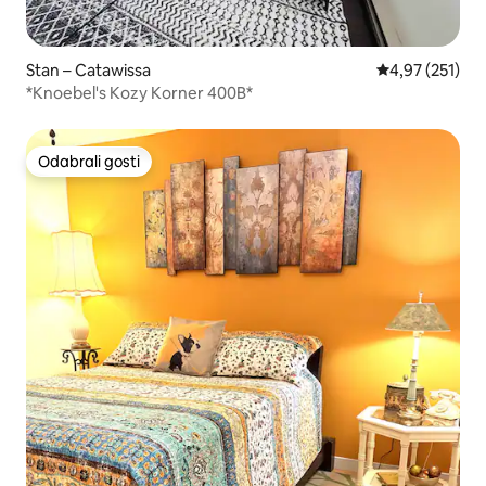
Stan – Catawissa
Prosječna ocjen
4,97 (251)
*Knoebel's Kozy Korner 400B*
Odabrali gosti
Odabrali gosti