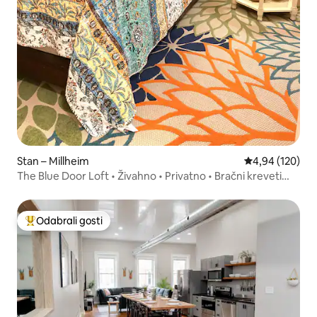
Stan – Millheim
Prosječna ocjen
4,94 (120)
The Blue Door Loft • Živahno • Privatno • Bračni kreveti
(King)
Odabrali gosti
Među najviše rangiranima s oznakom „Odabrali gosti”