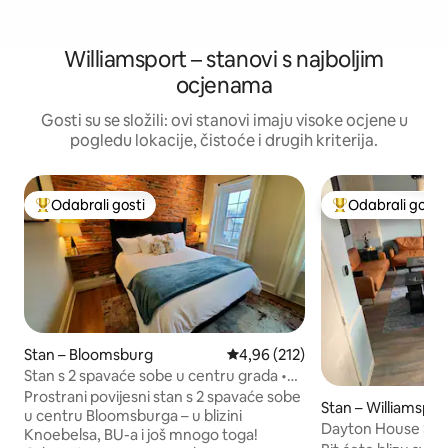
Williamsport – stanovi s najboljim
ocjenama
Gosti su se složili: ovi stanovi imaju visoke ocjene u
pogledu lokacije, čistoće i drugih kriterija.
Odabrali gosti
Odabrali gosti
Među najviše rangiranima s oznakom „Odabrali gosti”
Među najviše ran
Stan – Bloomsburg
Prosječna ocjena: 4,96/5, recenz
4,96 (212)
Stan s 2 spavaće sobe u centru grada •
igraonica + skrivena soba za bijeg
Prostrani povijesni stan s 2 spavaće sobe
Stan – Williamspor
u centru Bloomsburga – u blizini
Dayton House So
Knoebelsa, BU-a i još mnogo toga!