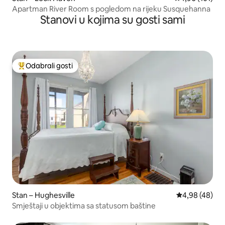
Apartman River Room s pogledom na rijeku Susquehanna
Stanovi u kojima su gosti sami
Odabrali gosti
Među najviše rangiranima s oznakom „Odabrali gosti”
Stan – Hughesville
Prosječna ocje
4,98 (48)
Smještaji u objektima sa statusom baštine