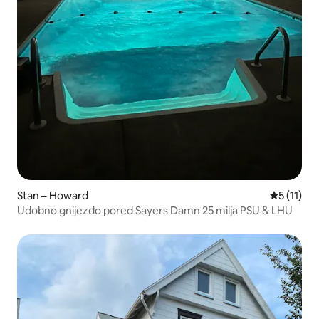
Stan – Howard
Prosječna 
5 (11)
Udobno gnijezdo pored Sayers Damn 25 milja PSU & LHU