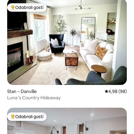
Odabrali gosti
Među najviše rangiranima s oznakom „Odabrali gosti”
Stan – Danville
Prosječna ocje
4,98 (98)
Luna 's Country Hideaway
Odabrali gosti
Među najviše rangiranima s oznakom „Odabrali gosti”