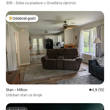
308 – Soba za poplave u Gradskoj vijećnici
Odabrali gosti
Među najviše rangiranima s oznakom „Odabrali gosti”
Stan – Milton
Prosječna ocj
4,9 (10)
Udoban stan za dvoje