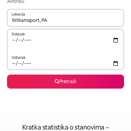
Airbnbu
Lokacija
Kada budu dostupni rezultati, moći ćete ih pregledati koristeći
Dolazak
Odlazak
Pretraži
Kratka statistika o stanovima –