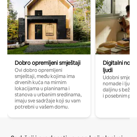
Dobro opremljeni smještaji
Digitalni noma
ljudi
Ovi dobro opremljeni
smještaji, među kojima ima
Udobni smještaj
drvenih kuća na mirnim
nomade i ljude 
lokacijama u planinama i
daljinu s bežič
stanova u urbanim sredinama,
i posebnim pro
imaju sve sadržaje koji su vam
potrebni u vašem domu.