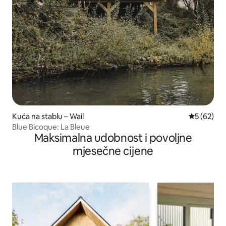
Kuća na stablu – Wail
Prosječna o
5 (62)
Blue Bicoque: La Bleue
Maksimalna udobnost i povoljne
mjesečne cijene