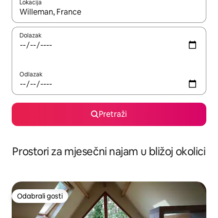
Lokacija
Kada budu dostupni rezultati, moći ćete ih pregledati koristeći
Dolazak
Odlazak
Pretraži
Prostori za mjesečni najam u bližoj okolici
Odabrali gosti
Odabrali gosti