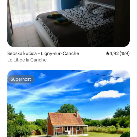
Seoska kućica – Ligny-sur-Canche
Prosječna ocjen
4,92 (159)
Le Lit de la Canche
Superhost
Superhost