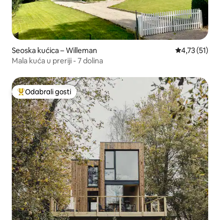
Seoska kućica – Willeman
Prosječna ocj
4,73 (51)
Mala kuća u preriji - 7 dolina
Odabrali gosti
Među najviše rangiranima s oznakom „Odabrali gosti”