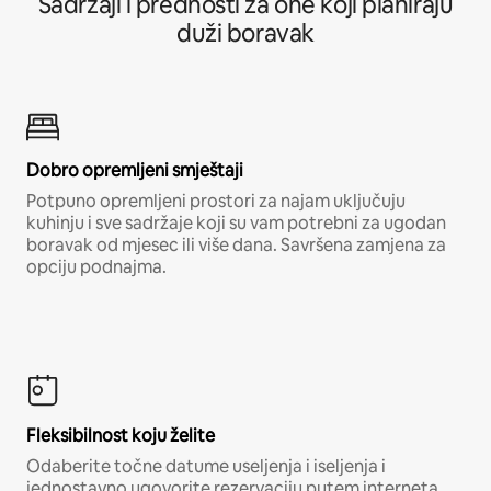
Sadržaji i prednosti za one koji planiraju
duži boravak
Dobro opremljeni smještaji
Potpuno opremljeni prostori za najam uključuju
kuhinju i sve sadržaje koji su vam potrebni za ugodan
boravak od mjesec ili više dana. Savršena zamjena za
opciju podnajma.
Fleksibilnost koju želite
Odaberite točne datume useljenja i iseljenja i
jednostavno ugovorite rezervaciju putem interneta,