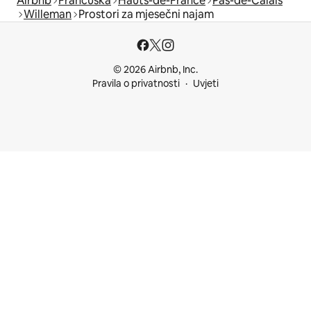
Airbnb
Francuska
Hauts-de-France
Pas-de-Calais
Willeman
Prostori za mjesečni najam
© 2026 Airbnb, Inc.
Pravila o privatnosti
Uvjeti