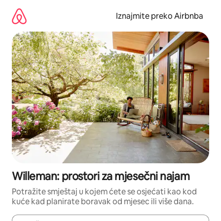
Prijeđi
na
Iznajmite preko Airbnba
sadržaj
Willeman: prostori za mjesečni najam
Potražite smještaj u kojem ćete se osjećati kao kod
kuće kad planirate boravak od mjesec ili više dana.