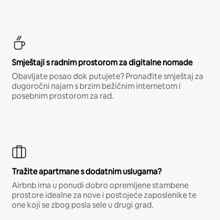
Smještaji s radnim prostorom za digitalne nomade
Obavljate posao dok putujete? Pronađite smještaj za
dugoročni najam s brzim bežičnim internetom i
posebnim prostorom za rad.
Tražite apartmane s dodatnim uslugama?
Airbnb ima u ponudi dobro opremljene stambene
prostore idealne za nove i postojeće zaposlenike te
one koji se zbog posla sele u drugi grad.