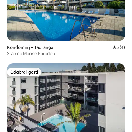
Kondominij – Tauranga
Prosječna
5 (4)
Stan na Marine Paradeu
Odabrali gosti
Odabrali gosti