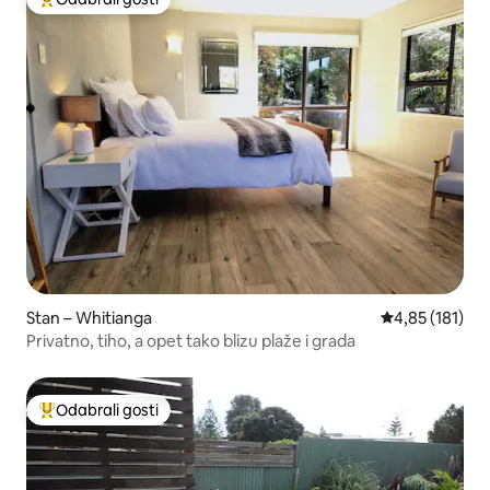
Među najviše rangiranima s oznakom „Odabrali gosti”
Stan – Whitianga
Prosječna ocjen
4,85 (181)
Privatno, tiho, a opet tako blizu plaže i grada
Odabrali gosti
Među najviše rangiranima s oznakom „Odabrali gosti”