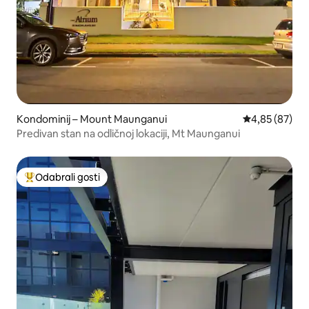
Kondominij – Mount Maunganui
Prosječna ocje
4,85 (87)
Predivan stan na odličnoj lokaciji, Mt Maunganui
Odabrali gosti
Među najviše rangiranima s oznakom „Odabrali gosti”