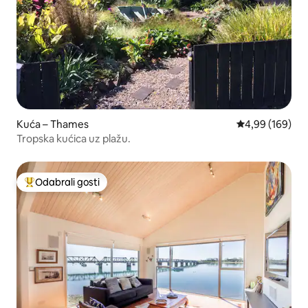
Kuća – Thames
Prosječna ocjen
4,99 (169)
Tropska kućica uz plažu.
Odabrali gosti
Među najviše rangiranima s oznakom „Odabrali gosti”