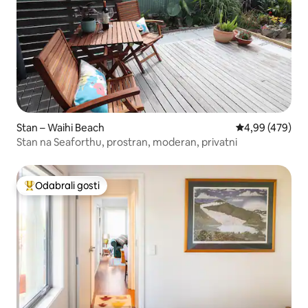
Stan – Waihi Beach
Prosječna ocjen
4,99 (479)
Stan na Seaforthu, prostran, moderan, privatni
Odabrali gosti
Među najviše rangiranima s oznakom „Odabrali gosti”