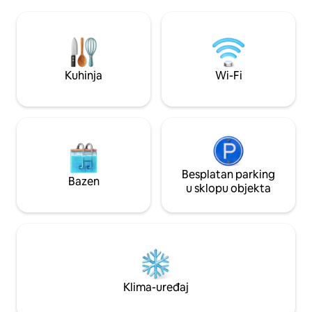
(180x200), Smart TV, čajnu kuhinju s
je potrebno, onda 7 gostiju ima krevete -
Nespresso aparatom, veliki
savjetujte prilikom re
hladnjak/zamrzivač i privatnu kupaonicu.
opremljena čajna kuh
Uživajte u pogledu na vrt, besplatnom
pećnica/friteza na 
parkiranju izvan ulice i sigurnom
Indukcijsko” za kuh
samostalnom ulasku u smještaj. Mirno,
odmoru ili mini pau
Kuhinja
Wi-Fi
sigurno i idealno za parove, putnike koji
putuju sami ili par s 12 godina ili
tinejdžerima.
Besplatan parking
Bazen
u sklopu objekta
Klima-uređaj