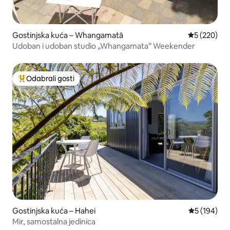
Gostinjska kuća – Whangamatā
Prosječna oc
5 (220)
Udoban i udoban studio „Whangamata” Weekender
Odabrali gosti
Među najviše rangiranima s oznakom „Odabrali gosti”
Gostinjska kuća – Hahei
Prosječna oc
5 (194)
Mir, samostalna jedinica