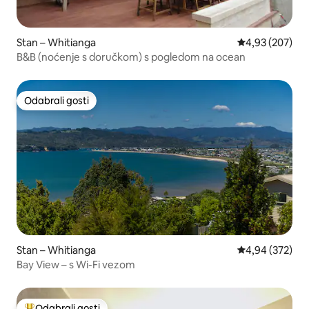
Stan – Whitianga
Prosječna ocjen
4,93 (207)
B&B (noćenje s doručkom) s pogledom na ocean
Odabrali gosti
Odabrali gosti
Stan – Whitianga
Prosječna ocjen
4,94 (372)
Bay View – s Wi-Fi vezom
Odabrali gosti