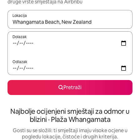
druge vrste smještaja na Airbnbu
Lokacija
Kada budu dostupni rezultati, moći ćete ih pregledati koristeći
Dolazak
Odlazak
Pretraži
Najbolje ocijenjeni smještaji za odmor u
blizini · Plaža Whangamata
Gosti su se složili: ti smještaji imaju visoke ocjene u
pogledu lokacije, čistoće i drugih kriterija.