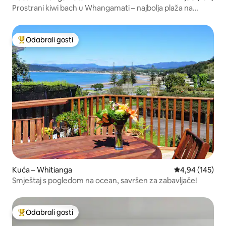
Prostrani kiwi bach u Whangamati – najbolja plaža na
Novom Zelandu
Odabrali gosti
Među najviše rangiranima s oznakom „Odabrali gosti”
Kuća – Whitianga
Prosječna ocjen
4,94 (145)
Smještaj s pogledom na ocean, savršen za zabavljače!
Odabrali gosti
Među najviše rangiranima s oznakom „Odabrali gosti”