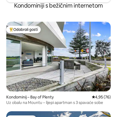
Kondominiji s bežičnim internetom
Odabrali gosti
Među najviše rangiranima s oznakom „Odabrali gosti”
Kondominij – Bay of Plenty
Prosječna ocje
4,95 (76)
Uz obalu na Mountu – lijepi apartman s 3 spavaće sobe