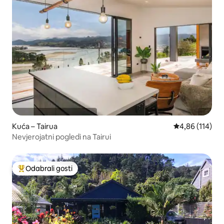
Kuća – Tairua
Prosječna ocjen
4,86 (114)
Nevjerojatni pogledi na Tairui
Odabrali gosti
Među najviše rangiranima s oznakom „Odabrali gosti”