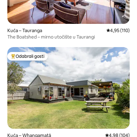
Kuća – Tauranga
Prosječna ocjen
4,95 (110)
The Boatshed – mirno utočište u Taurangi
Odabrali gosti
Među najviše rangiranima s oznakom „Odabrali gosti”
Kuća – Whangamatā
Prosječna ocjen
4,98 (104)