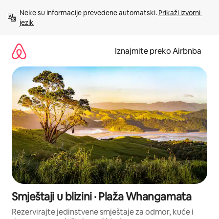
Prijeđi
Neke su informacije prevedene automatski. 
Prikaži izvorni 
na
jezik
sadržaj
Iznajmite preko Airbnba
Smještaji u blizini · Plaža Whangamata
Rezervirajte jedinstvene smještaje za odmor, kuće i