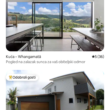
Kuća – Whangamatā
Prosječna o
5 (36)
Pogled na zalazak sunca za vaš obiteljski odmor
Odabrali gosti
Među najviše rangiranima s oznakom „Odabrali gosti”