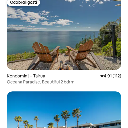
Odabrali gosti
Odabrali gosti
Kondominij – Tairua
Prosječna ocje
4,91 (112)
Oceana Paradise, Beautiful 2 bdrm