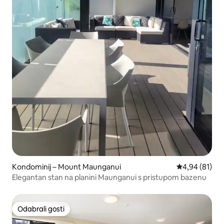
Kondominij – Mount Maunganui
Prosječna ocje
4,94 (81)
Elegantan stan na planini Maunganui s pristupom bazenu
Odabrali gosti
Odabrali gosti