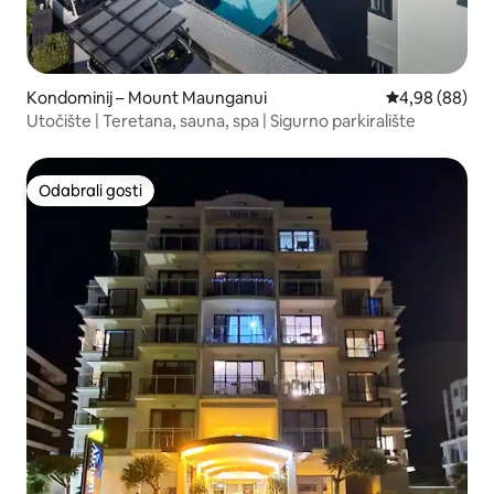
Kondominij – Mount Maunganui
Prosječna ocje
4,98 (88)
Utočište | Teretana, sauna, spa | Sigurno parkiralište
Odabrali gosti
Odabrali gosti