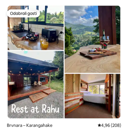
Odabrali gosti
Odabrali gosti
Brvnara – Karangahake
Prosječna ocjen
4,96 (208)