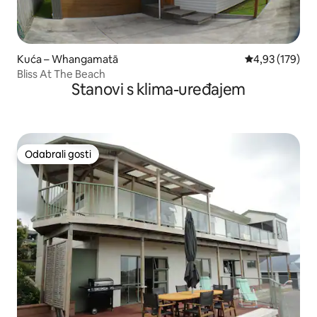
Kuća – Whangamatā
Prosječna ocjen
4,93 (179)
Bliss At The Beach
Stanovi s klima-uređajem
Odabrali gosti
Odabrali gosti