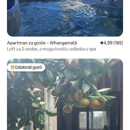
Apartman za goste – Whangamatā
Prosječna ocjen
4,99 (185)
Loft za 2 osobe, s mogućnošću odlaska u spa
Odabrali gosti
Među najviše rangiranima s oznakom „Odabrali gosti”