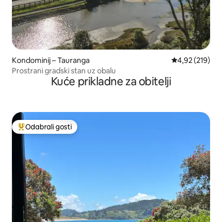
Kondominij – Tauranga
Prosječna ocjen
4,92 (219)
Prostrani gradski stan uz obalu
Kuće prikladne za obitelji
Odabrali gosti
Među najviše rangiranima s oznakom „Odabrali gosti”