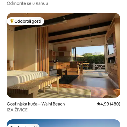
Odmorite se u Rahuu
Odabrali gosti
Među najviše rangiranima s oznakom „Odabrali gosti”
Gostinjska kuća – Waihi Beach
Prosječna ocjen
4,99 (480)
IZA ŽIVICE