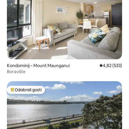
Kondominij – Mount Maunganui
Prosječna ocjen
4,82 (533)
Boravište
Odabrali gosti
Među najviše rangiranima s oznakom „Odabrali gosti”