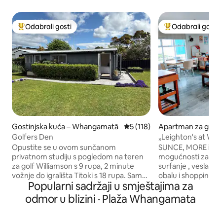
Odabrali gosti
Odabrali gosti
Među najviše rangiranima s oznakom „Odabrali gosti”
Među najviše ran
Gostinjska kuća – Whangamatā
Prosječna ocjena: 5/5, recenz
5 (118)
Apartman za gost
gamatā
Golfers Den
„Leighton's at W
Opustite se u ovom sunčanom
SUNCE, MORE i SURFANJE
privatnom studiju s pogledom na teren
mogućnosti za vož
za golf Williamson s 9 rupa, 2 minute
surfanje , veslanje
vožnje do igrališta Titoki s 18 rupa. Samo
obalu i shopping ........ Uživ
Popularni sadržaji u smještajima za
10 minuta hoda do plaže Whangamata i
prizemlju naše kuće
15 minuta do grada, to je savršeno
ljetni odmor u pre
odmor u blizini · Plaža Whangamata
mjesto za opuštanje. Sadrži bračni
Naš smještaj nudi 2 i (3 spavaće so
krevet (160x200) i bračni krevet
dostupne tijekom l