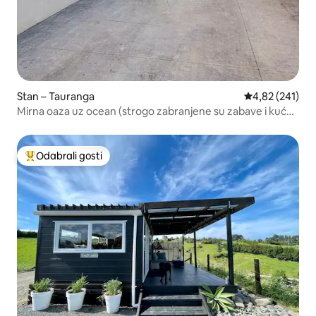
Stan – Tauranga
Prosječna ocjen
4,82 (241)
Mirna oaza uz ocean (strogo zabranjene su zabave i kućni
ljubimci)
Odabrali gosti
Među najviše rangiranima s oznakom „Odabrali gosti”