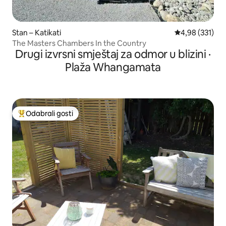
Stan – Katikati
Prosječna ocjen
4,98 (331)
The Masters Chambers In the Country
Drugi izvrsni smještaj za odmor u blizini ·
Plaža Whangamata
Odabrali gosti
Među najviše rangiranima s oznakom „Odabrali gosti”