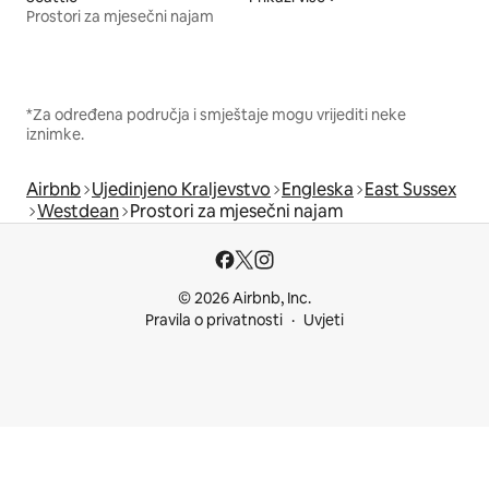
Prostori za mjesečni najam
*Za određena područja i smještaje mogu vrijediti neke
iznimke.
Airbnb
Ujedinjeno Kraljevstvo
Engleska
East Sussex
Westdean
Prostori za mjesečni najam
© 2026 Airbnb, Inc.
Pravila o privatnosti
Uvjeti