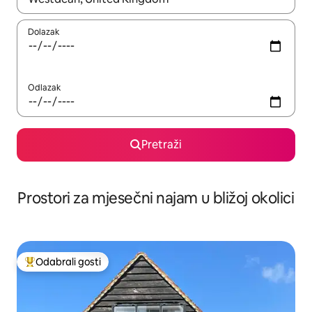
Dolazak
Odlazak
Pretraži
Prostori za mjesečni najam u bližoj okolici
Odabrali gosti
Među najviše rangiranima s oznakom „Odabrali gosti”