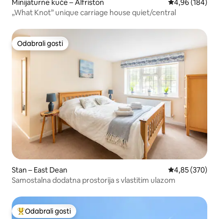
Minijaturne kuće – Alfriston
Prosječna ocjen
4,96 (184)
„What Knot” unique carriage house quiet/central
Odabrali gosti
Odabrali gosti
Stan – East Dean
Prosječna ocjen
4,85 (370)
Samostalna dodatna prostorija s vlastitim ulazom
Odabrali gosti
Među najviše rangiranima s oznakom „Odabrali gosti”