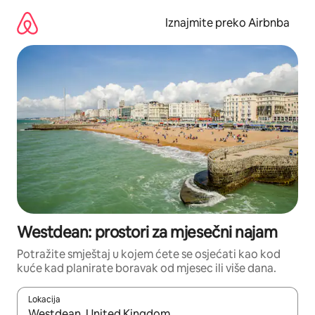
Prijeđi
na
Iznajmite preko Airbnba
sadržaj
Westdean: prostori za mjesečni najam
Potražite smještaj u kojem ćete se osjećati kao kod
kuće kad planirate boravak od mjesec ili više dana.
Lokacija
Kada budu dostupni rezultati, moći ćete ih pregledati koristeći