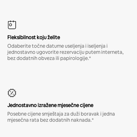
Fleksibilnost koju želite
Odaberite točne datume useljenja i iseljenja i
jednostavno ugovorite rezervaciju putem interneta,
bez dodatnih obveza ili papirologije.*
Jednostavno izražene mjesečne cijene
Posebne cijene smještaja za duži boravak i jedna
mjesečna rata bez dodatnih naknada.*