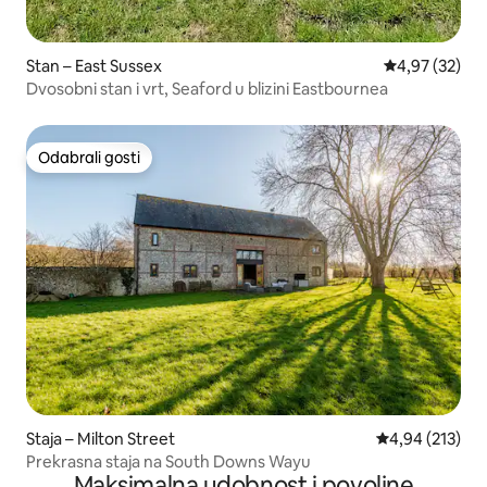
Stan – East Sussex
Prosječna ocje
4,97 (32)
Dvosobni stan i vrt, Seaford u blizini Eastbournea
Odabrali gosti
Odabrali gosti
Staja – Milton Street
Prosječna ocjen
4,94 (213)
Prekrasna staja na South Downs Wayu
Maksimalna udobnost i povoljne