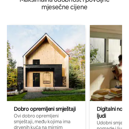
mjesečne cijene
Dobro opremljeni smještaji
Digitalni noma
ljudi
Ovi dobro opremljeni
smještaji, među kojima ima
Udobni smještaj
drvenih kuća na mirnim
nomade i ljude 