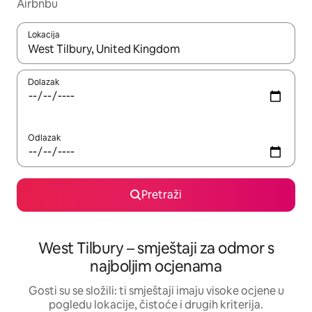
Airbnbu
Lokacija
Kada budu dostupni rezultati, moći ćete ih pregledati koristeći
Dolazak
Odlazak
Pretraži
West Tilbury – smještaji za odmor s
najboljim ocjenama
Gosti su se složili: ti smještaji imaju visoke ocjene u
pogledu lokacije, čistoće i drugih kriterija.