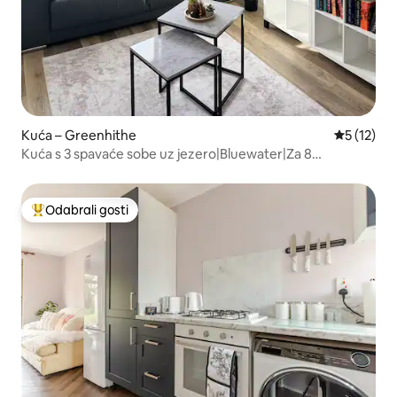
Kuća – Greenhithe
Prosječna 
5 (12)
Kuća s 3 spavaće sobe uz jezero|Bluewater|Za 8
osoba|Besplatan parking
Odabrali gosti
Među najviše rangiranima s oznakom „Odabrali gosti”