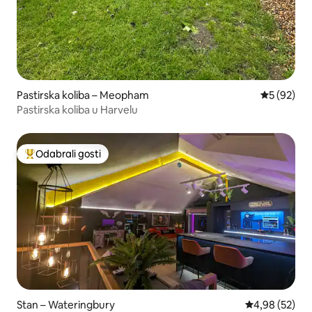
Pastirska koliba – Meopham
Prosječna o
5 (92)
Pastirska koliba u Harvelu
Odabrali gosti
Među najviše rangiranima s oznakom „Odabrali gosti”
Stan – Wateringbury
Prosječna ocje
4,98 (52)