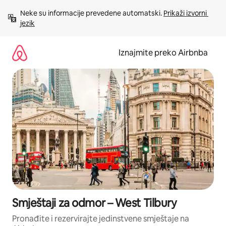
Prijeđi
Neke su informacije prevedene automatski. 
Prikaži izvorni 
na
jezik
sadržaj
Iznajmite preko Airbnba
Smještaji za odmor – West Tilbury
Pronađite i rezervirajte jedinstvene smještaje na