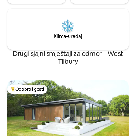
Klima-uređaj
Drugi sjajni smještaji za odmor – West
Tilbury
Odabrali gosti
Među najviše rangiranima s oznakom „Odabrali gosti”