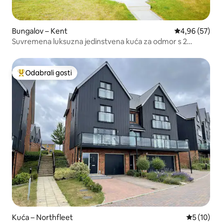
Bungalov – Kent
Prosječna ocje
4,96 (57)
Suvremena luksuzna jedinstvena kuća za odmor s 2
spavaće sobe i 2 kupaonice
Odabrali gosti
Među najviše rangiranima s oznakom „Odabrali gosti”
Kuća – Northfleet
Prosječna 
5 (10)