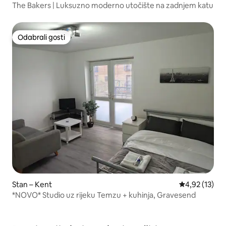
The Bakers | Luksuzno moderno utočište na zadnjem katu
Odabrali gosti
Odabrali gosti
Stan – Kent
Prosječna ocje
4,92 (13)
*NOVO* Studio uz rijeku Temzu + kuhinja, Gravesend