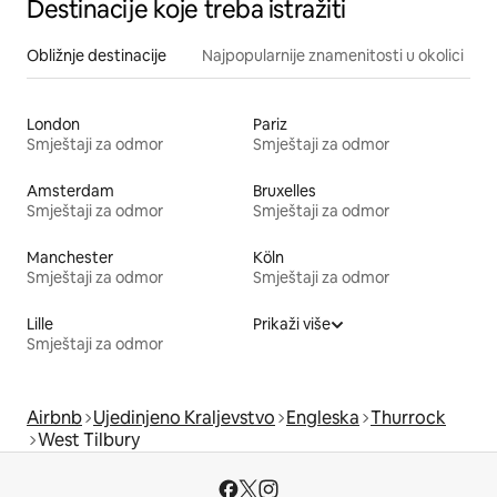
Destinacije koje treba istražiti
Obližnje destinacije
Najpopularnije znamenitosti u okolici
London
Pariz
Smještaji za odmor
Smještaji za odmor
Amsterdam
Bruxelles
Smještaji za odmor
Smještaji za odmor
Manchester
Köln
Smještaji za odmor
Smještaji za odmor
Lille
Prikaži više
Smještaji za odmor
Airbnb
Ujedinjeno Kraljevstvo
Engleska
Thurrock
West Tilbury