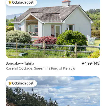
Odabrali gosti
Među najviše rangiranima s oznakom „Odabrali gosti”
Bungalov – Tahilla
Prosječna ocjen
4,99 (145)
Rosehill Cottage, Sneem na Ring of Kerryju
Odabrali gosti
Među najviše rangiranima s oznakom „Odabrali gosti”