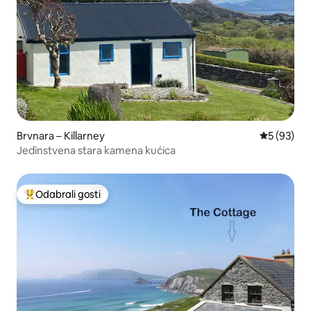
Brvnara – Killarney
Prosječna o
5 (93)
Jedinstvena stara kamena kućica
Odabrali gosti
Među najviše rangiranima s oznakom „Odabrali gosti”