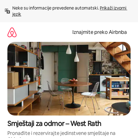
Prijeđi
Neke su informacije prevedene automatski. 
Prikaži izvorni 
na
jezik
sadržaj
Iznajmite preko Airbnba
Smještaji za odmor – West Rath
Pronađite i rezervirajte jedinstvene smještaje na