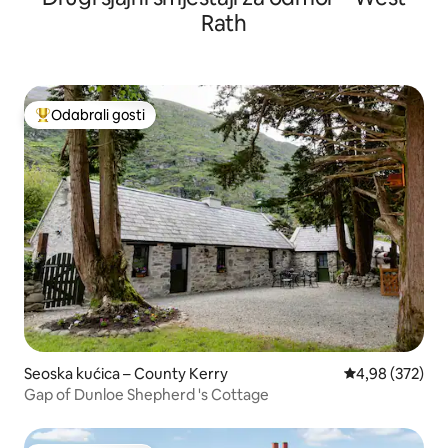
Rath
Odabrali gosti
Među najviše rangiranima s oznakom „Odabrali gosti”
Seoska kućica – County Kerry
Prosječna ocjen
4,98 (372)
Gap of Dunloe Shepherd 's Cottage