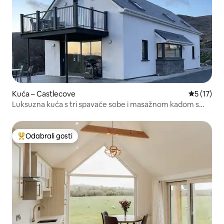
Kuća – Castlecove
Prosječna 
5 (17)
Luksuzna kuća s tri spavaće sobe i masažnom kadom s
pogledom na Westcove.
Odabrali gosti
Među najviše rangiranima s oznakom „Odabrali gosti”