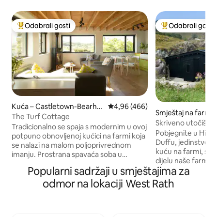
Odabrali gosti
Odabrali gosti
Među najviše rangiranima s oznakom „Odabrali gosti”
Među najviše ran
Kuća – Castletown-Bearha
Prosječna ocjena: 4,96/5, recenz
4,96 (466)
Smještaj na farmi 
ven
The Turf Cottage
Skriveno utočište 
Tradicionalno se spaja s modernim u ovoj
romantično utočiš
Pobjegnite u Hidd
potpuno obnovljenoj kućici na farmi koja
Duffu, jedinstvenu
se nalazi na malom poljoprivrednom
kuću na farmi, sm
imanju. Prostrana spavaća soba u
dijelu naše farme 
potkrovlju s udobnim kutkom za čitanje s
Popularni sadržaji u smještajima za
uzgajamo organsk
pogledom na polja i životinje, dok
udaljenu samo 20 m
odmor na lokaciji West Rath
dramatični pogled na planine i doline
Glengarriffa. Dizaj
ispunjava prozore svjetlom. Izgrađen od
butik smještaj kak
drva i kamena lokalnog podrijetla, a
panoramski pogled 
završni detalji su namještaj po mjeri i
krajolik, masažnu 