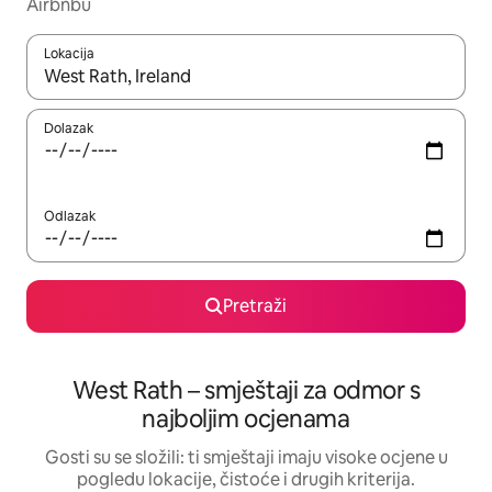
Airbnbu
Lokacija
Kada budu dostupni rezultati, moći ćete ih pregledati koristeći
Dolazak
Odlazak
Pretraži
West Rath – smještaji za odmor s
najboljim ocjenama
Gosti su se složili: ti smještaji imaju visoke ocjene u
pogledu lokacije, čistoće i drugih kriterija.