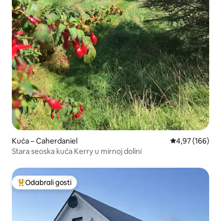
Kuća – Caherdaniel
Prosječna ocjen
4,97 (166)
Stara seoska kuća Kerry u mirnoj dolini
Odabrali gosti
Među najviše rangiranima s oznakom „Odabrali gosti”