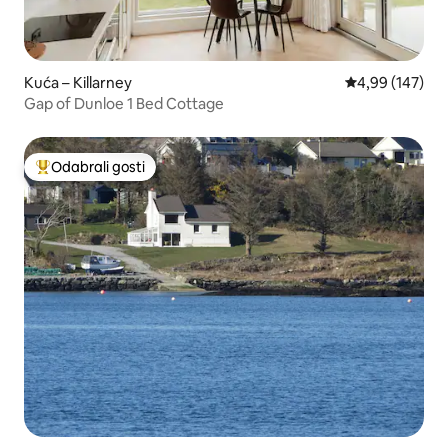
Kuća – Killarney
Prosječna ocjen
4,99 (147)
Gap of Dunloe 1 Bed Cottage
Odabrali gosti
Među najviše rangiranima s oznakom „Odabrali gosti”