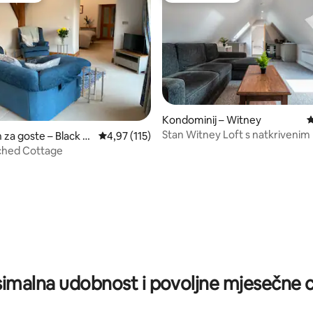
Kondominij – Witney
P
Stan Witney Loft s natkrivenim
za goste – Black B
Prosječna ocjena: 4,97/5, recenzija: 115
4,97 (115)
mjestom
ched Cottage
, recenzija: 100
imalna udobnost i povoljne mjesečne c