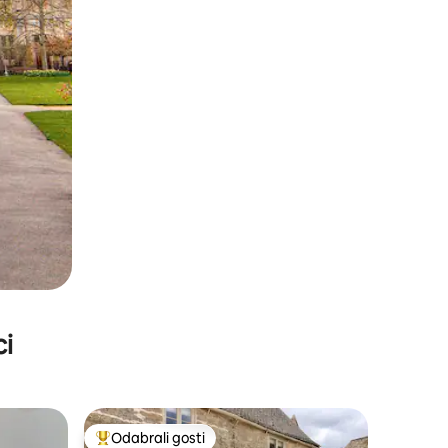
ci
Odabrali gosti
Među najviše rangiranima s oznakom „Odabrali gosti”