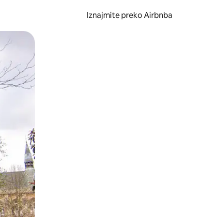
Iznajmite preko Airbnba
li prelaskom prstom po zaslonu.