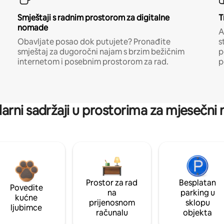
Smještaji s radnim prostorom za digitalne
T
nomade
A
Obavljate posao dok putujete? Pronađite
s
smještaj za dugoročni najam s brzim bežičnim
p
internetom i posebnim prostorom za rad.
p
arni sadržaji u prostorima za mjesečni
Prostor za rad
Besplatan
Povedite
na
parking u
kućne
prijenosnom
sklopu
ljubimce
računalu
objekta