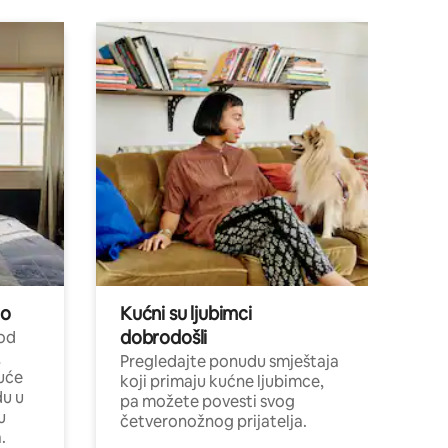
no
Kućni su ljubimci
dobrodošli
 od
,
Pregledajte ponudu smještaja
uće
koji primaju kućne ljubimce,
du u
pa možete povesti svog
u
četveronožnog prijatelja.
.