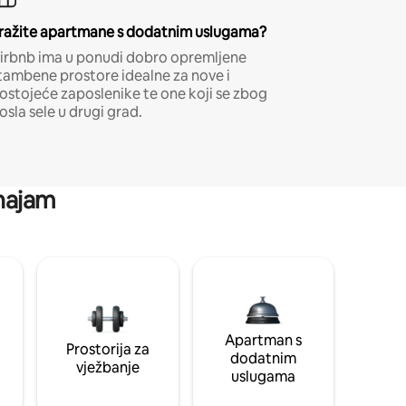
ražite apartmane s dodatnim uslugama?
irbnb ima u ponudi dobro opremljene
tambene prostore idealne za nove i
ostojeće zaposlenike te one koji se zbog
osla sele u drugi grad.
 najam
Apartman s
Prostorija za
dodatnim
vježbanje
uslugama