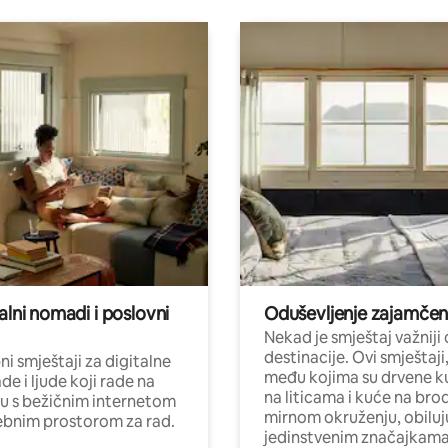
alni nomadi i poslovni
Oduševljenje zajamče
Nekad je smještaj važniji
destinacije. Ovi smještaji
i smještaji za digitalne
među kojima su drvene k
e i ljude koji rade na
na liticama i kuće na bro
nu s bežičnim internetom
mirnom okruženju, obiluj
ebnim prostorom za rad.
jedinstvenim značajkama