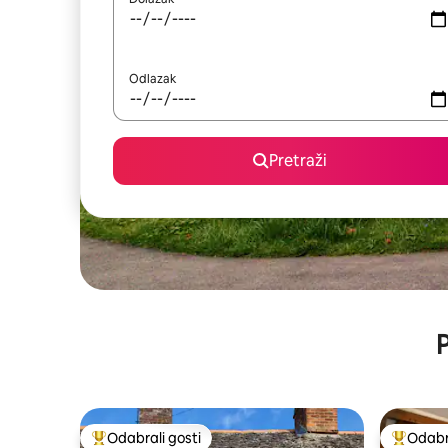
Odlazak
Pretraži
P
Odabrali gosti
Odabra
Među najviše rangiranima s oznakom „Odabrali gosti”
Među naj