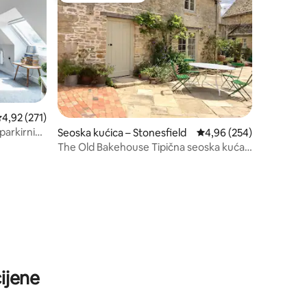
rosječna ocjena: 4,92/5, recenzija: 271
4,92 (271)
 parkirnim
Seoska kućica – Stonesfield
Prosječna ocjena: 4,96/
4,96 (254)
The Old Bakehouse Tipična seoska kuća
u Cotswoldu.
ijene