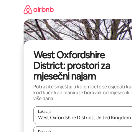
Prijeđi
na
sadržaj
West Oxfordshire
District: prostori za
mjesečni najam
Potražite smještaj u kojem ćete se osjećati k
kod kuće kad planirate boravak od mjesec ili
više dana.
Lokacija
Kada budu dostupni rezultati, moći ćete ih pregle
Dolazak