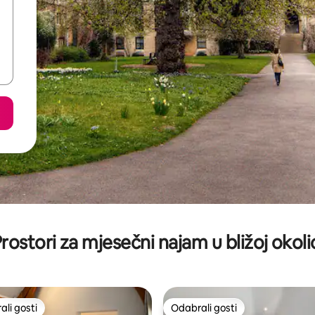
rostori za mjesečni najam u bližoj okoli
li gosti
Odabrali gosti
više rangiranima s oznakom „Odabrali gosti”
Odabrali gosti