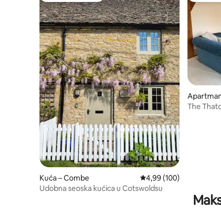
Apartman 
ourton
The That
Kuća – Combe
Prosječna ocjena: 4,99/5
4,99 (100)
Udobna seoska kućica u Cotswoldsu
Maks