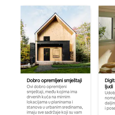
Dobro opremljeni smještaji
Digit
ljudi
Ovi dobro opremljeni
smještaji, među kojima ima
Udobn
drvenih kuća na mirnim
nomad
lokacijama u planinama i
dalji
stanova u urbanim sredinama,
i pos
imaju sve sadržaje koji su vam