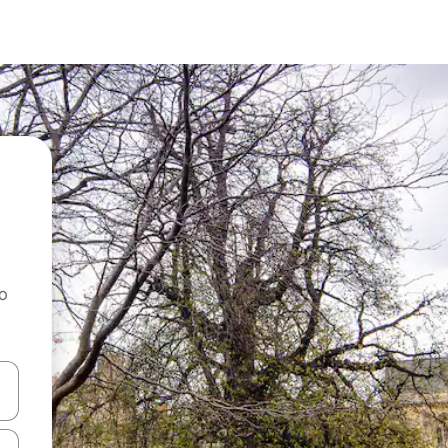
ao
dati koristeći se strelicama prema gore i prema dolje, kao i dodirom i