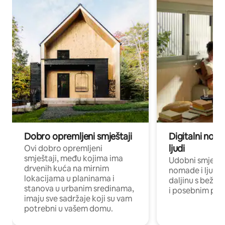
Dobro opremljeni smještaji
Digitalni noma
ljudi
Ovi dobro opremljeni
smještaji, među kojima ima
Udobni smještaj
drvenih kuća na mirnim
nomade i ljude 
lokacijama u planinama i
daljinu s bežič
stanova u urbanim sredinama,
i posebnim pro
imaju sve sadržaje koji su vam
potrebni u vašem domu.