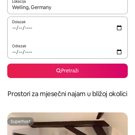
Lokacija
Kada budu dostupni rezultati, moći ćete ih pregledati koristeći
Dolazak
Odlazak
Pretraži
Prostori za mjesečni najam u bližoj okolici
Superhost
Superhost