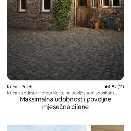
Kuća – Polch
Prosječna ocj
4,82 (11)
Kuća za odmor HofzurNette na povijesnom seoskom
Maksimalna udobnost i povoljne
gospodarstvu
mjesečne cijene