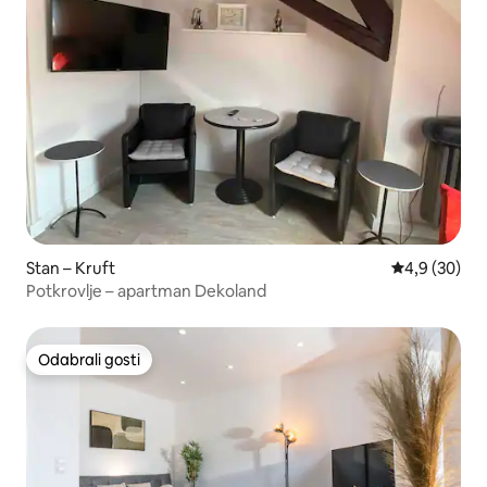
Stan – Kruft
Prosječna ocj
4,9 (30)
Potkrovlje – apartman Dekoland
Odabrali gosti
Odabrali gosti