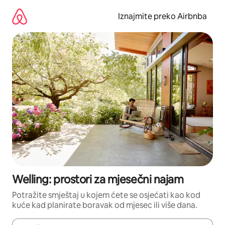
Prijeđi
na
Iznajmite preko Airbnba
sadržaj
Welling: prostori za mjesečni najam
Potražite smještaj u kojem ćete se osjećati kao kod
kuće kad planirate boravak od mjesec ili više dana.