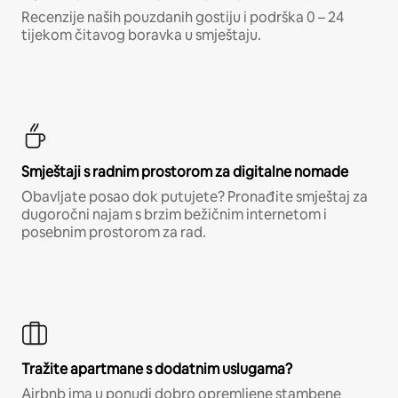
Recenzije naših pouzdanih gostiju i podrška 0 – 24
tijekom čitavog boravka u smještaju.
Smještaji s radnim prostorom za digitalne nomade
Obavljate posao dok putujete? Pronađite smještaj za
dugoročni najam s brzim bežičnim internetom i
posebnim prostorom za rad.
Tražite apartmane s dodatnim uslugama?
Airbnb ima u ponudi dobro opremljene stambene