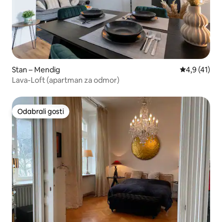
Stan – Mendig
Prosječna oc
4,9 (41)
Lava-Loft (apartman za odmor)
Odabrali gosti
Odabrali gosti