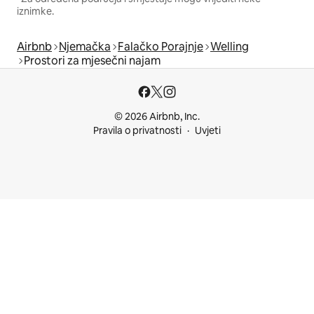
iznimke.
Airbnb
Njemačka
Falačko Porajnje
Welling
Prostori za mjesečni najam
© 2026 Airbnb, Inc.
Pravila o privatnosti
Uvjeti