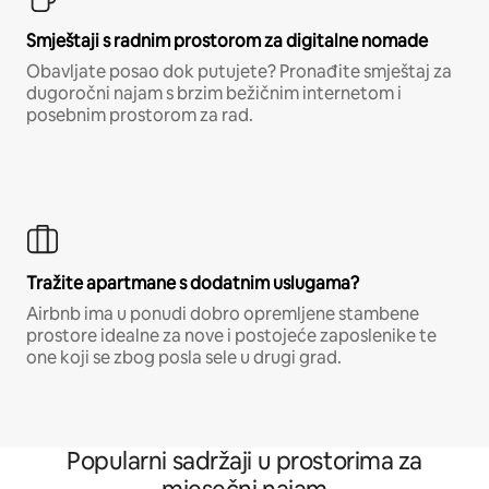
Smještaji s radnim prostorom za digitalne nomade
Obavljate posao dok putujete? Pronađite smještaj za
dugoročni najam s brzim bežičnim internetom i
posebnim prostorom za rad.
Tražite apartmane s dodatnim uslugama?
Airbnb ima u ponudi dobro opremljene stambene
prostore idealne za nove i postojeće zaposlenike te
one koji se zbog posla sele u drugi grad.
Popularni sadržaji u prostorima za