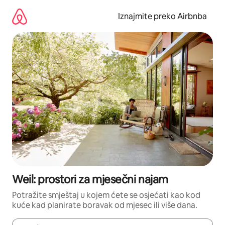
Prijeđi
na
Iznajmite preko Airbnba
sadržaj
Weil: prostori za mjesečni najam
Potražite smještaj u kojem ćete se osjećati kao kod
kuće kad planirate boravak od mjesec ili više dana.