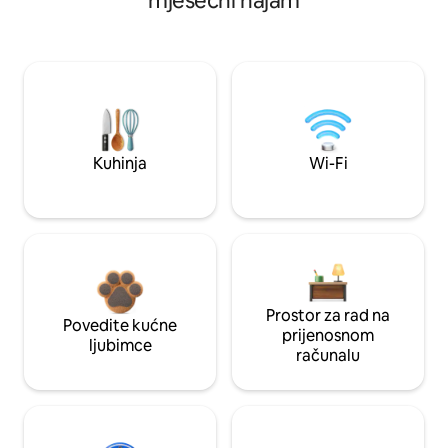
mjesečni najam
Kuhinja
Wi-Fi
Prostor za rad na
Povedite kućne
prijenosnom
ljubimce
računalu