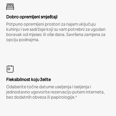
Dobro opremljeni smještaji
Potpuno opremljeni prostori za najam uključuju
kuhinju i sve sadržaje koji su vam potrebni za ugodan
boravak od mjesec ili više dana. Savršena zamjena za
opciju podnajma.
Fleksibilnost koju želite
Odaberite točne datume useljenja i iseljenja i
jednostavno ugovorite rezervaciju putem interneta,
bez dodatnih obveza ili papirologije.*