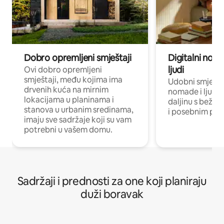
Dobro opremljeni smještaji
Digitalni noma
ljudi
Ovi dobro opremljeni
smještaji, među kojima ima
Udobni smještaj
drvenih kuća na mirnim
nomade i ljude 
lokacijama u planinama i
daljinu s bežič
stanova u urbanim sredinama,
i posebnim pro
imaju sve sadržaje koji su vam
potrebni u vašem domu.
Sadržaji i prednosti za one koji planiraju
duži boravak