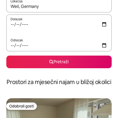
Lokacija
Kada budu dostupni rezultati, moći ćete ih pregledati koristeći
Dolazak
Odlazak
Pretraži
Prostori za mjesečni najam u bližoj okolici
Odabrali gosti
Odabrali gosti