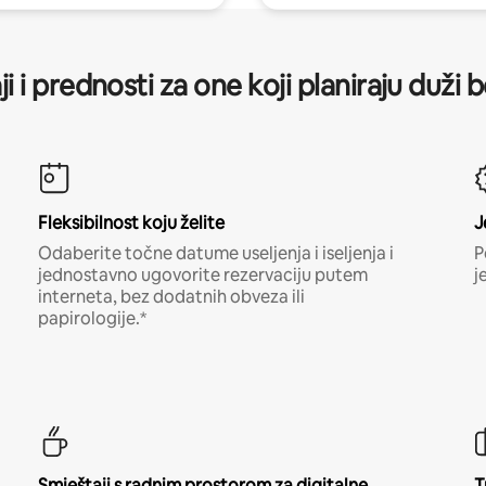
ji i prednosti za one koji planiraju duži 
Fleksibilnost koju želite
J
Odaberite točne datume useljenja i iseljenja i
P
jednostavno ugovorite rezervaciju putem
j
interneta, bez dodatnih obveza ili
papirologije.*
Smještaji s radnim prostorom za digitalne
T