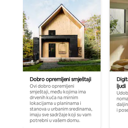
Dobro opremljeni smještaji
Digit
ljudi
Ovi dobro opremljeni
smještaji, među kojima ima
Udobn
drvenih kuća na mirnim
nomad
lokacijama u planinama i
dalji
stanova u urbanim sredinama,
i pos
imaju sve sadržaje koji su vam
potrebni u vašem domu.