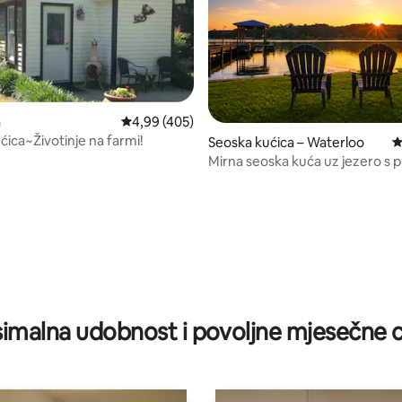
a
Prosječna ocjena: 4,99/5, recenzija: 405
4,99 (405)
ćica~Životinje na farmi!
, recenzija: 316
Seoska kućica – Waterloo
P
Mirna seoska kuća uz jezero s 
pogledom
imalna udobnost i povoljne mjesečne c