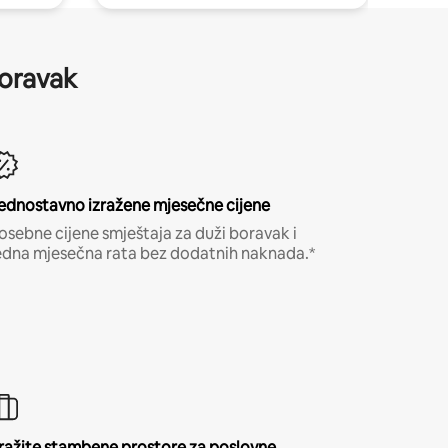
boravak
ednostavno izražene mjesečne cijene
osebne cijene smještaja za duži boravak i
edna mjesečna rata bez dodatnih naknada.*
ražite stambene prostore za poslovne