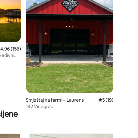
rosječna ocjena: 4,96/5, recenzija: 156
4,96 (156)
predivnim
Smještaj na farmi – Laurens
Prosječna ocjena: 5
5 (19)
142 Vinograd
ijene