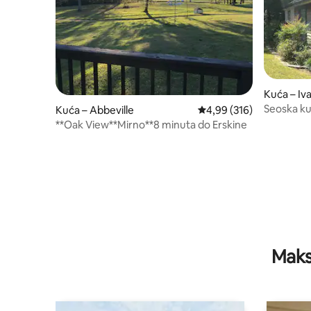
Kuća – Iv
Seoska ku
Kuća – Abbeville
Prosječna ocjena: 4,99/5
4,99 (316)
**Oak View**Mirno**8 minuta do Erskine
Maks