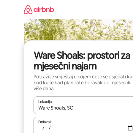
Prijeđi
na
sadržaj
Ware Shoals: prostori za
mjesečni najam
Potražite smještaj u kojem ćete se osjećati k
kod kuće kad planirate boravak od mjesec ili
više dana.
Lokacija
Kada budu dostupni rezultati, moći ćete ih pregle
Dolazak