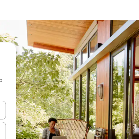
ao
dati koristeći se strelicama prema gore i prema dolje, kao i dodirom i