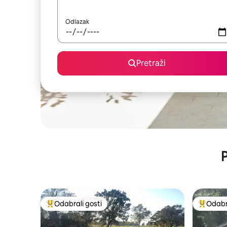
Odlazak
Pretraži
P
Odabrali gosti
Odabra
Među najviše rangiranima s oznakom „Odabrali gosti”
Među naj