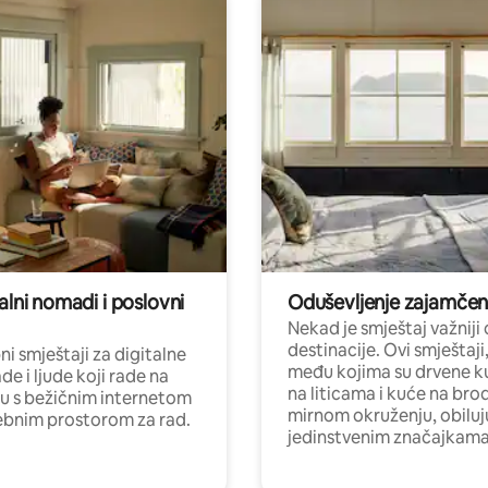
alni nomadi i poslovni
Oduševljenje zajamče
Nekad je smještaj važniji
destinacije. Ovi smještaji
i smještaji za digitalne
među kojima su drvene k
e i ljude koji rade na
na liticama i kuće na bro
nu s bežičnim internetom
mirnom okruženju, obiluj
ebnim prostorom za rad.
jedinstvenim značajkama