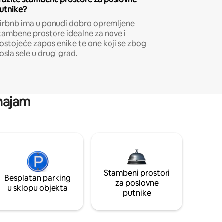
utnike?
irbnb ima u ponudi dobro opremljene
tambene prostore idealne za nove i
ostojeće zaposlenike te one koji se zbog
osla sele u drugi grad.
 najam
Stambeni prostori
Besplatan parking
za poslovne
u sklopu objekta
putnike