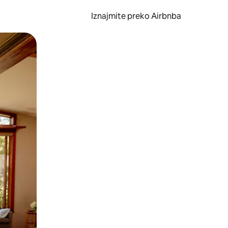
Iznajmite preko Airbnba
li prelaskom prstom po zaslonu.