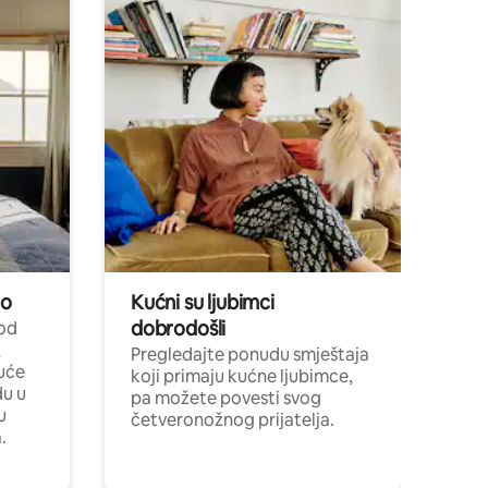
no
Kućni su ljubimci
dobrodošli
 od
,
Pregledajte ponudu smještaja
uće
koji primaju kućne ljubimce,
du u
pa možete povesti svog
u
četveronožnog prijatelja.
.