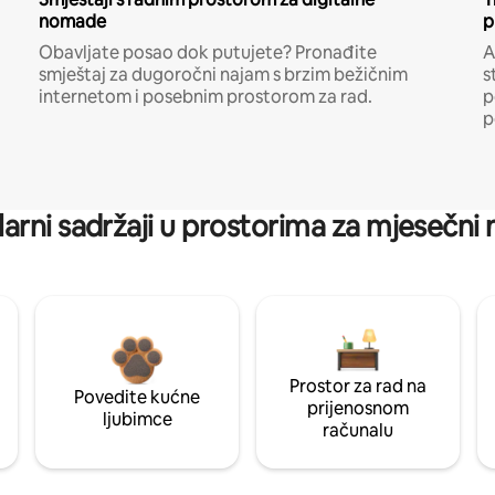
nomade
p
Obavljate posao dok putujete? Pronađite
A
smještaj za dugoročni najam s brzim bežičnim
s
internetom i posebnim prostorom za rad.
p
p
arni sadržaji u prostorima za mjesečni
Prostor za rad na
Povedite kućne
prijenosnom
ljubimce
računalu