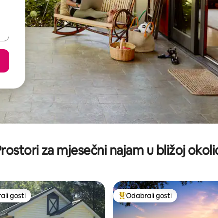
rostori za mjesečni najam u bližoj okoli
li gosti
Odabrali gosti
više rangiranima s oznakom „Odabrali gosti”
Među najviše rangiranima s oz