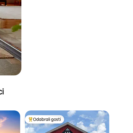
ci
Odabrali gosti
nakom „Odabrali gosti”
Među najviše rangiranima s oznakom „Odabrali gosti”