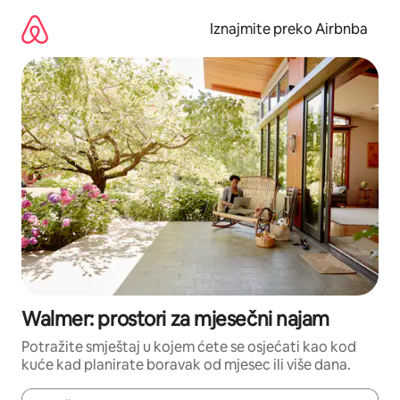
Prijeđi
na
Iznajmite preko Airbnba
sadržaj
Walmer: prostori za mjesečni najam
Potražite smještaj u kojem ćete se osjećati kao kod
kuće kad planirate boravak od mjesec ili više dana.