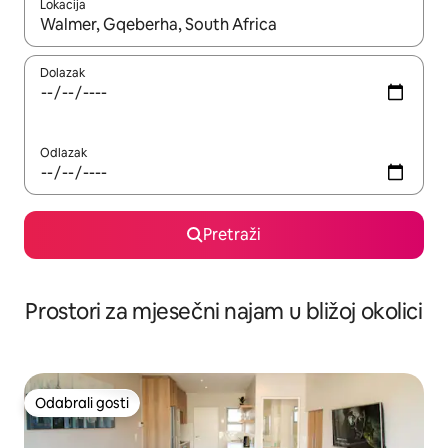
Lokacija
Kada budu dostupni rezultati, moći ćete ih pregledati koristeći
Dolazak
Odlazak
Pretraži
Prostori za mjesečni najam u bližoj okolici
Odabrali gosti
Odabrali gosti