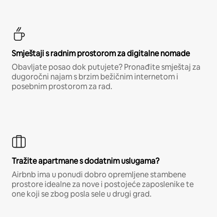
Smještaji s radnim prostorom za digitalne nomade
Obavljate posao dok putujete? Pronađite smještaj za
dugoročni najam s brzim bežičnim internetom i
posebnim prostorom za rad.
Tražite apartmane s dodatnim uslugama?
Airbnb ima u ponudi dobro opremljene stambene
prostore idealne za nove i postojeće zaposlenike te
one koji se zbog posla sele u drugi grad.