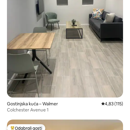
Gostinjska kuća – Walmer
Prosječna ocje
4,83 (115)
Colchester Avenue 1
Odabrali gosti