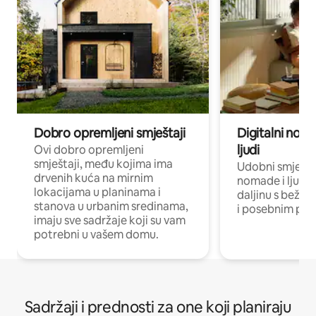
Dobro opremljeni smještaji
Digitalni noma
ljudi
Ovi dobro opremljeni
smještaji, među kojima ima
Udobni smještaj
drvenih kuća na mirnim
nomade i ljude 
lokacijama u planinama i
daljinu s bežič
stanova u urbanim sredinama,
i posebnim pro
imaju sve sadržaje koji su vam
potrebni u vašem domu.
Sadržaji i prednosti za one koji planiraju