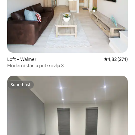
Loft – Walmer
Prosječna ocjen
4,82 (274)
Moderni stan u potkrovlju 3
Superhost
Superhost