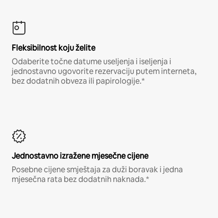
Fleksibilnost koju želite
Odaberite točne datume useljenja i iseljenja i
jednostavno ugovorite rezervaciju putem interneta,
bez dodatnih obveza ili papirologije.*
Jednostavno izražene mjesečne cijene
Posebne cijene smještaja za duži boravak i jedna
mjesečna rata bez dodatnih naknada.*