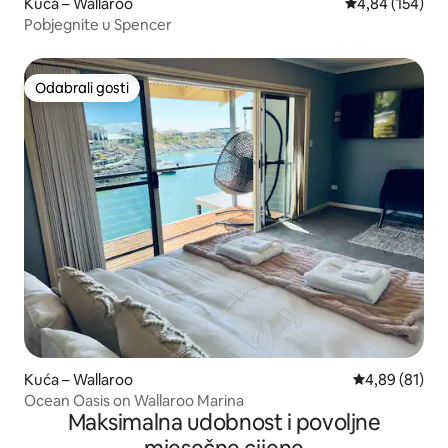
Kuća – Wallaroo
Prosječna ocjen
4,84 (154)
Pobjegnite u Spencer
Odabrali gosti
Odabrali gosti
Kuća – Wallaroo
Prosječna ocje
4,89 (81)
Ocean Oasis on Wallaroo Marina
Maksimalna udobnost i povoljne