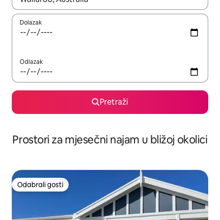
Dolazak
Odlazak
Pretraži
Prostori za mjesečni najam u bližoj okolici
Odabrali gosti
Odabrali gosti