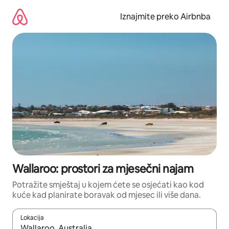
Prijeđi
na
Iznajmite preko Airbnba
sadržaj
Wallaroo: prostori za mjesečni najam
Potražite smještaj u kojem ćete se osjećati kao kod
kuće kad planirate boravak od mjesec ili više dana.
Lokacija
Kada budu dostupni rezultati, moći ćete ih pregledati koristeći