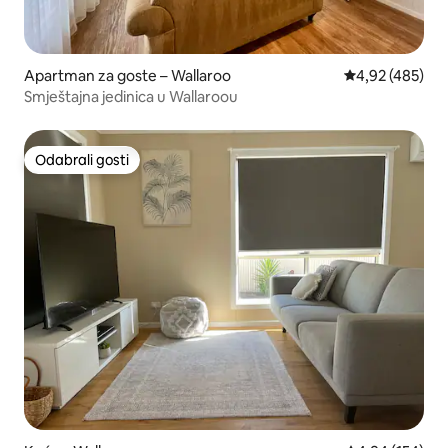
Apartman za goste – Wallaroo
Prosječna ocjen
4,92 (485)
Smještajna jedinica u Wallaroou
Odabrali gosti
Odabrali gosti