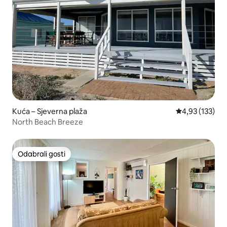
Kuća – Sjeverna plaža
Prosječna ocjen
4,93 (133)
North Beach Breeze
Odabrali gosti
Odabrali gosti