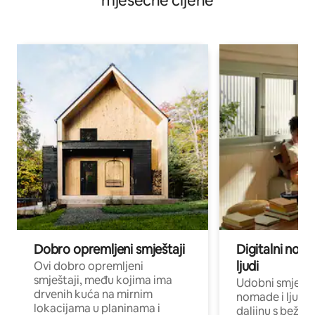
mjesečne cijene
Dobro opremljeni smještaji
Digitalni noma
ljudi
Ovi dobro opremljeni
smještaji, među kojima ima
Udobni smještaj
drvenih kuća na mirnim
nomade i ljude 
lokacijama u planinama i
daljinu s bežič