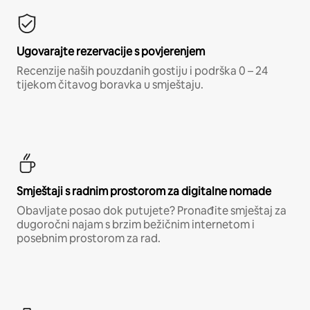
Ugovarajte rezervacije s povjerenjem
Recenzije naših pouzdanih gostiju i podrška 0 – 24
tijekom čitavog boravka u smještaju.
Smještaji s radnim prostorom za digitalne nomade
Obavljate posao dok putujete? Pronađite smještaj za
dugoročni najam s brzim bežičnim internetom i
posebnim prostorom za rad.