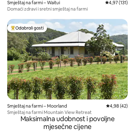
Smještaj na farmi – Waitui
Prosječna ocjen
4,97 (131)
Domaći zdravi i sretni smještaj na farmi
Odabrali gosti
Među najviše rangiranima s oznakom „Odabrali gosti”
Smještaj na farmi – Moorland
Prosječna ocje
4,98 (42)
Smještaj na farmi Mountain View Retreat
Maksimalna udobnost i povoljne
mjesečne cijene