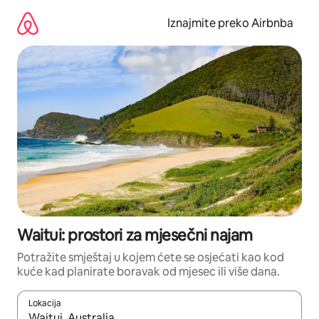
Prijeđi
na
Iznajmite preko Airbnba
sadržaj
Waitui: prostori za mjesečni najam
Potražite smještaj u kojem ćete se osjećati kao kod
kuće kad planirate boravak od mjesec ili više dana.
Lokacija
Kada budu dostupni rezultati, moći ćete ih pregledati koristeći