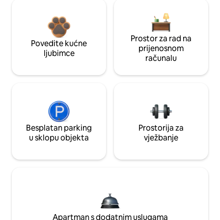
Prostor za rad na
Povedite kućne
prijenosnom
ljubimce
računalu
Besplatan parking
Prostorija za
u sklopu objekta
vježbanje
Apartman s dodatnim uslugama