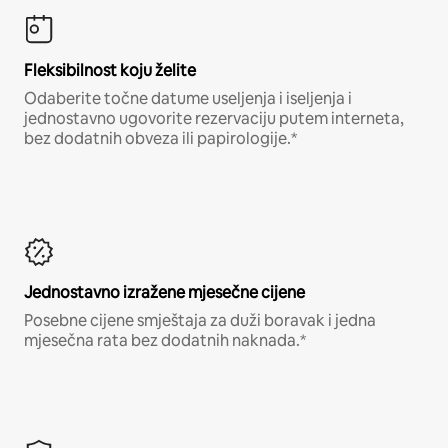
Fleksibilnost koju želite
Odaberite točne datume useljenja i iseljenja i
jednostavno ugovorite rezervaciju putem interneta,
bez dodatnih obveza ili papirologije.*
Jednostavno izražene mjesečne cijene
Posebne cijene smještaja za duži boravak i jedna
mjesečna rata bez dodatnih naknada.*