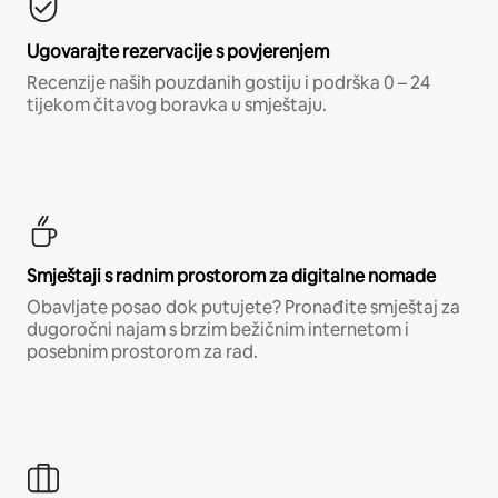
Ugovarajte rezervacije s povjerenjem
Recenzije naših pouzdanih gostiju i podrška 0 – 24
tijekom čitavog boravka u smještaju.
Smještaji s radnim prostorom za digitalne nomade
Obavljate posao dok putujete? Pronađite smještaj za
dugoročni najam s brzim bežičnim internetom i
posebnim prostorom za rad.