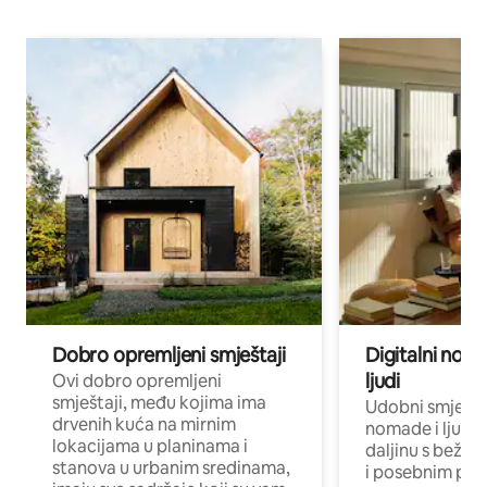
Dobro opremljeni smještaji
Digitalni noma
ljudi
Ovi dobro opremljeni
smještaji, među kojima ima
Udobni smještaj
drvenih kuća na mirnim
nomade i ljude 
lokacijama u planinama i
daljinu s bežič
stanova u urbanim sredinama,
i posebnim pro