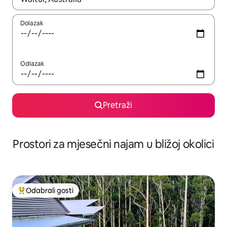
Dolazak
Odlazak
Pretraži
Prostori za mjesečni najam u bližoj okolici
Odabrali gosti
Među najviše rangiranima s oznakom „Odabrali gosti”