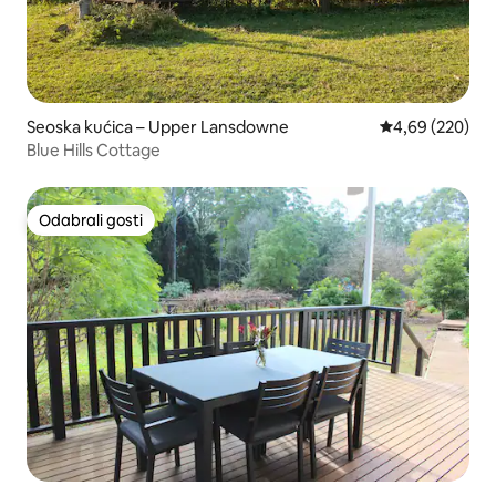
Seoska kućica – Upper Lansdowne
Prosječna ocjen
4,69 (220)
Blue Hills Cottage
Odabrali gosti
Odabrali gosti