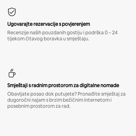
Ugovarajte rezervacije s povjerenjem
Recenzije naših pouzdanih gostiju i podrška 0 – 24
tijekom čitavog boravka u smještaju.
Smještaji s radnim prostorom za digitalne nomade
Obavljate posao dok putujete? Pronađite smještaj za
dugoročni najam s brzim bežičnim internetom i
posebnim prostorom za rad.