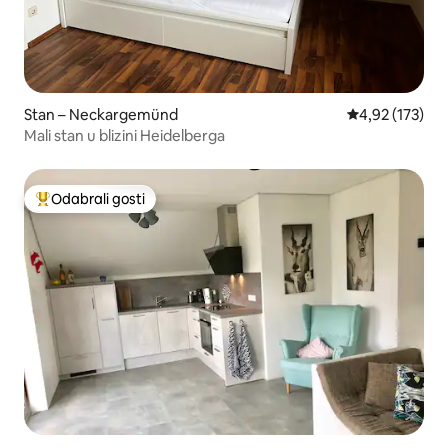
Stan – Neckargemünd
Prosječna ocjen
4,92 (173)
Mali stan u blizini Heidelberga
Odabrali gosti
Među najviše rangiranima s oznakom „Odabrali gosti”