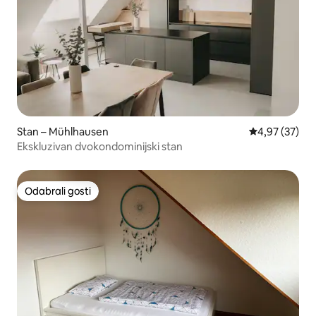
Stan – Mühlhausen
Prosječna ocje
4,97 (37)
Ekskluzivan dvokondominijski stan
Odabrali gosti
Odabrali gosti