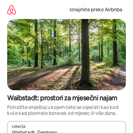
Prijeđi
na
Iznajmite preko Airbnba
sadržaj
Waibstadt: prostori za mjesečni najam
Potražite smještaj u kojem ćete se osjećati kao kod
kuće kad planirate boravak od mjesec ili više dana.
Lokacija
Kada budu dostupni rezultati, moći ćete ih pregledati koristeći