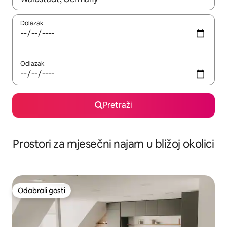
Dolazak
Odlazak
Pretraži
Prostori za mjesečni najam u bližoj okolici
Odabrali gosti
Odabrali gosti