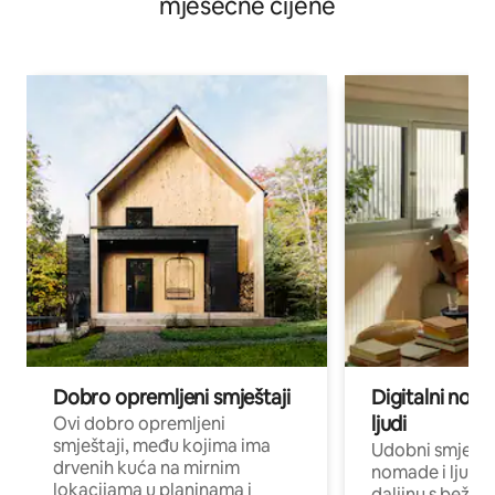
mjesečne cijene
Dobro opremljeni smještaji
Digitalni noma
ljudi
Ovi dobro opremljeni
smještaji, među kojima ima
Udobni smještaj
drvenih kuća na mirnim
nomade i ljude 
lokacijama u planinama i
daljinu s bežič