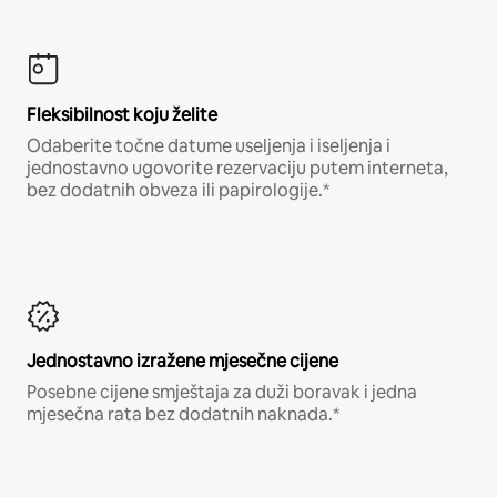
Fleksibilnost koju želite
Odaberite točne datume useljenja i iseljenja i
jednostavno ugovorite rezervaciju putem interneta,
bez dodatnih obveza ili papirologije.*
Jednostavno izražene mjesečne cijene
Posebne cijene smještaja za duži boravak i jedna
mjesečna rata bez dodatnih naknada.*