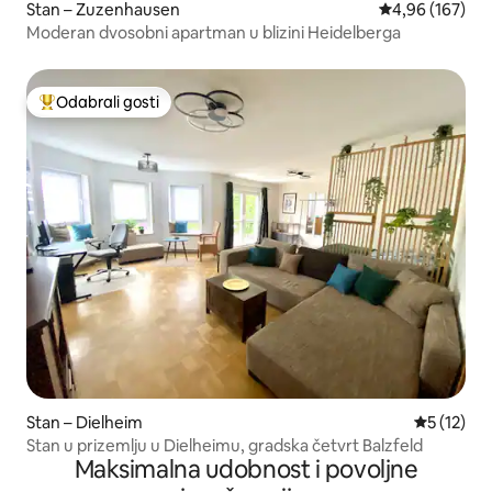
Stan – Zuzenhausen
Prosječna ocjen
4,96 (167)
Moderan dvosobni apartman u blizini Heidelberga
Odabrali gosti
Među najviše rangiranima s oznakom „Odabrali gosti”
Stan – Dielheim
Prosječna 
5 (12)
Stan u prizemlju u Dielheimu, gradska četvrt Balzfeld
Maksimalna udobnost i povoljne