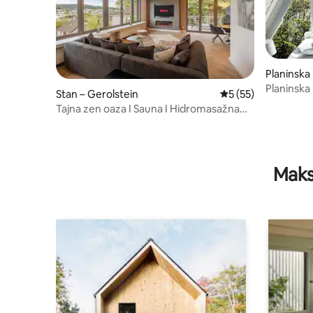
Planinska
ach
Planinska 
Stan – Gerolstein
Prosječna ocjena: 5/
5 (55)
pogledo
Tajna zen oaza I Sauna I Hidromasažna
kada I Pogled na grad
Maks