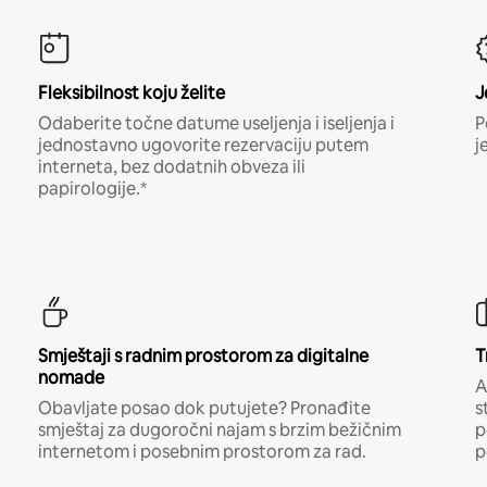
Fleksibilnost koju želite
J
Odaberite točne datume useljenja i iseljenja i
P
jednostavno ugovorite rezervaciju putem
j
interneta, bez dodatnih obveza ili
papirologije.*
Smještaji s radnim prostorom za digitalne
T
nomade
A
Obavljate posao dok putujete? Pronađite
s
smještaj za dugoročni najam s brzim bežičnim
p
internetom i posebnim prostorom za rad.
p