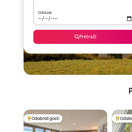
Odlazak
Pretraži
P
Odabrali gosti
Odabra
Među najviše rangiranima s oznakom „Odabrali gosti”
Među naj