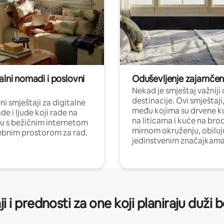
alni nomadi i poslovni
Oduševljenje zajamče
Nekad je smještaj važniji
destinacije. Ovi smještaji
i smještaji za digitalne
među kojima su drvene k
e i ljude koji rade na
na liticama i kuće na bro
nu s bežičnim internetom
mirnom okruženju, obiluj
ebnim prostorom za rad.
jedinstvenim značajkama
ji i prednosti za one koji planiraju duži 