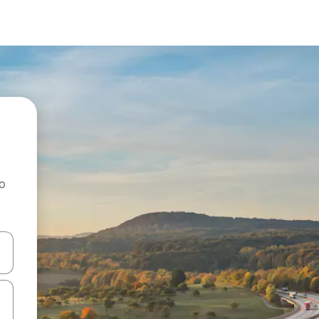
ao
dati koristeći se strelicama prema gore i prema dolje, kao i dodirom i