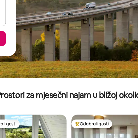
rostori za mjesečni najam u bližoj okoli
li gosti
Odabrali gosti
više rangiranima s oznakom „Odabrali gosti”
Među najviše rangiranima s oz