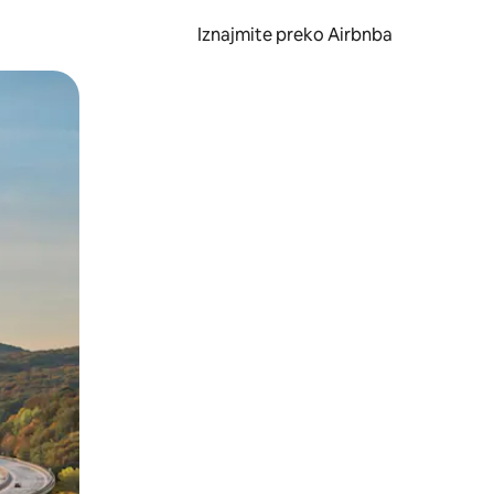
Iznajmite preko Airbnba
li prelaskom prstom po zaslonu.