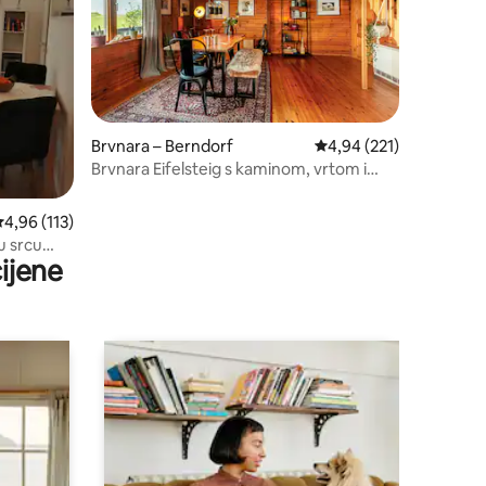
Brvnara – Berndorf
Prosječna ocjena: 4,94/
4,94 (221)
Brvnara Eifelsteig s kaminom, vrtom i
ognjištem
rosječna ocjena: 4,96/5, recenzija: 113
4,96 (113)
u srcu
ijene