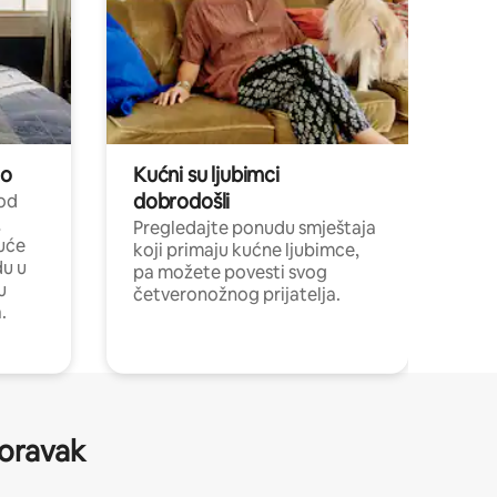
no
Kućni su ljubimci
dobrodošli
 od
,
Pregledajte ponudu smještaja
uće
koji primaju kućne ljubimce,
du u
pa možete povesti svog
u
četveronožnog prijatelja.
.
boravak