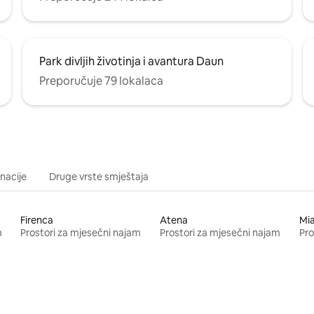
Park divljih životinja i avantura Daun
Preporučuje 79 lokalaca
inacije
Druge vrste smještaja
Firenca
Atena
Mi
m
Prostori za mjesečni najam
Prostori za mjesečni najam
Pro