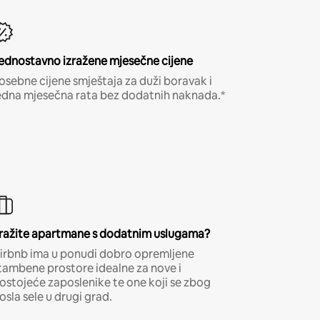
ednostavno izražene mjesečne cijene
osebne cijene smještaja za duži boravak i
edna mjesečna rata bez dodatnih naknada.*
ražite apartmane s dodatnim uslugama?
irbnb ima u ponudi dobro opremljene
tambene prostore idealne za nove i
ostojeće zaposlenike te one koji se zbog
osla sele u drugi grad.