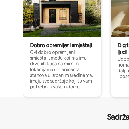
Dobro opremljeni smještaji
Digit
ljudi
Ovi dobro opremljeni
smještaji, među kojima ima
Udobn
drvenih kuća na mirnim
nomad
lokacijama u planinama i
dalji
stanova u urbanim sredinama,
i pos
imaju sve sadržaje koji su vam
potrebni u vašem domu.
Sadrža