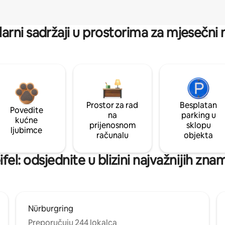
arni sadržaji u prostorima za mjesečni
Prostor za rad
Besplatan
Povedite
na
parking u
kućne
prijenosnom
sklopu
ljubimce
računalu
objekta
fel: odsjednite u blizini najvažnijih zna
Nürburgring
Preporučuju 244 lokalca