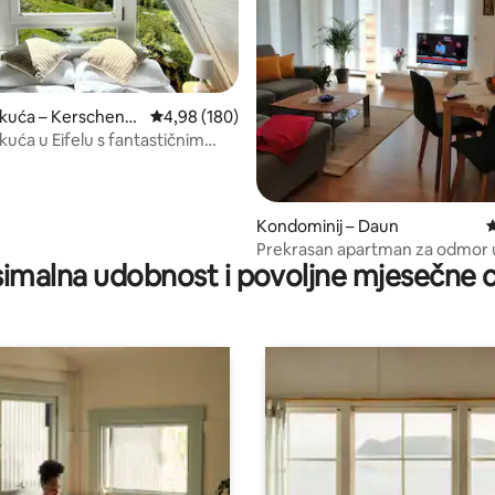
 kuća – Kerschenb
Prosječna ocjena: 4,98/5, recenzija: 180
4,98 (180)
kuća u Eifelu s fantastičnim
5, recenzija: 55
m
Kondominij – Daun
P
Prekrasan apartman za odmor 
imalna udobnost i povoljne mjesečne c
vulkanske Eifela