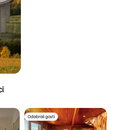
ci
Odabrali gosti
nakom „Odabrali gosti”
Odabrali gosti