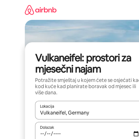
Prijeđi
na
sadržaj
Vulkaneifel: prostori za
mjesečni najam
Potražite smještaj u kojem ćete se osjećati k
kod kuće kad planirate boravak od mjesec ili
više dana.
Lokacija
Kada budu dostupni rezultati, moći ćete ih pregle
Dolazak