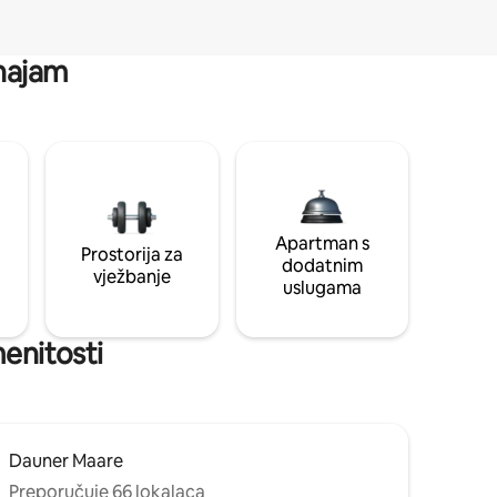
 najam
Apartman s
Prostorija za
dodatnim
vježbanje
uslugama
menitosti
Dauner Maare
Preporučuje 66 lokalaca