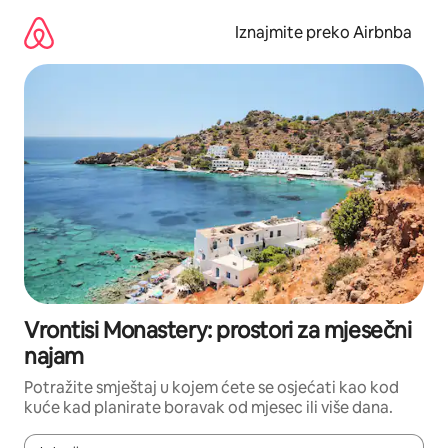
Prijeđi
na
Iznajmite preko Airbnba
sadržaj
Vrontisi Monastery: prostori za mjesečni
najam
Potražite smještaj u kojem ćete se osjećati kao kod
kuće kad planirate boravak od mjesec ili više dana.