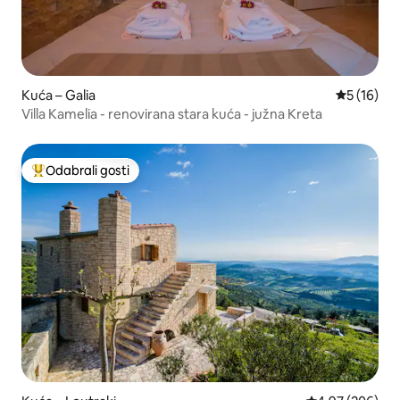
Kuća – Galia
Prosječna 
5 (16)
Villa Kamelia - renovirana stara kuća - južna Kreta
Odabrali gosti
Među najviše rangiranima s oznakom „Odabrali gosti”