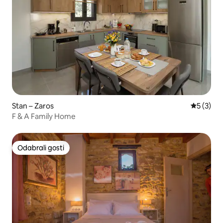
Stan – Zaros
Prosječna
5 (3)
F & A Family Home
Odabrali gosti
Odabrali gosti