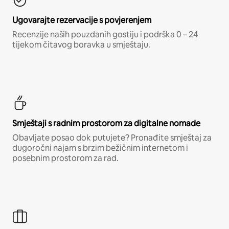
Ugovarajte rezervacije s povjerenjem
Recenzije naših pouzdanih gostiju i podrška 0 – 24
tijekom čitavog boravka u smještaju.
Smještaji s radnim prostorom za digitalne nomade
Obavljate posao dok putujete? Pronađite smještaj za
dugoročni najam s brzim bežičnim internetom i
posebnim prostorom za rad.