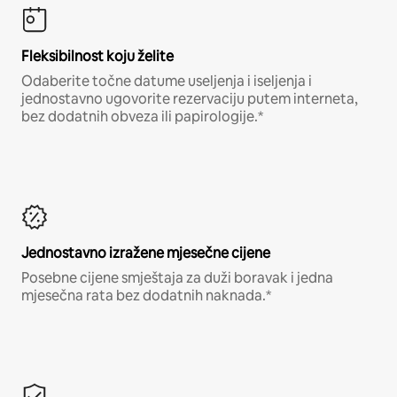
Fleksibilnost koju želite
Odaberite točne datume useljenja i iseljenja i
jednostavno ugovorite rezervaciju putem interneta,
bez dodatnih obveza ili papirologije.*
Jednostavno izražene mjesečne cijene
Posebne cijene smještaja za duži boravak i jedna
mjesečna rata bez dodatnih naknada.*