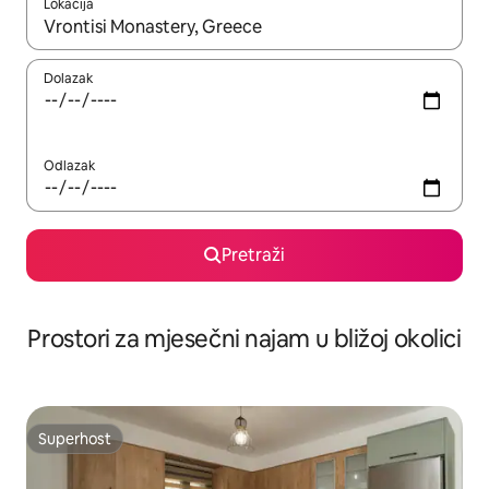
Lokacija
Kada budu dostupni rezultati, moći ćete ih pregledati koristeći
Dolazak
Odlazak
Pretraži
Prostori za mjesečni najam u bližoj okolici
Superhost
Superhost