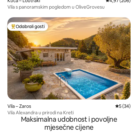
Kuća – Loutraki
Prosječna ocjen
4,97 (206)
Vila s panoramskim pogledom u OliveGrovesu
Odabrali gosti
Među najviše rangiranima s oznakom „Odabrali gosti”
Vila – Zaros
Prosječna o
5 (34)
Vila Alexandra u prirodi na Kreti
Maksimalna udobnost i povoljne
mjesečne cijene