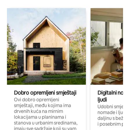
Dobro opremljeni smještaji
Digitalni noma
ljudi
Ovi dobro opremljeni
smještaji, među kojima ima
Udobni smještaj
drvenih kuća na mirnim
nomade i ljude 
lokacijama u planinama i
daljinu s bežič
stanova u urbanim sredinama,
i posebnim pro
imaju sve sadržaje koji su vam